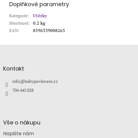
Doplňkové parametry
Kategorie
:
Utěrky
Hmotnost
:
0.2 kg
EAN
:
8596339008265
Z
á
p
a
Kontakt
t
í
info
@
babypovleceni.cz
704 445 028
Vše o nákupu
Napište nám