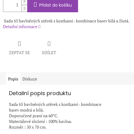
Přidat do košíku
Sada tří bavlněných utěrek s kostkami - kombinace barev bílá a žlutá.
Detailní informace
ZEPTAT SE
SDÍLET
Popis
Diskuze
Detailní popis produktu
Sada tří bavlněných utěrek s kostkami - kombinace
barev modrá a bílá.
Doporučené praní na 60°C.
Materiálové složení : 100% bavlna.
Rozměr : 50 x 70 cm.