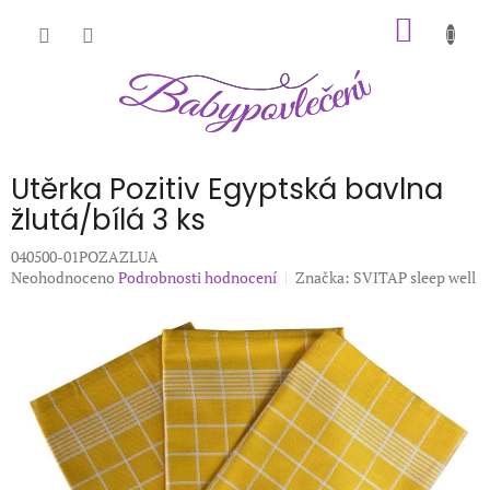
Přejít
NÁKUP
na
obsah
KOŠÍK
Utěrka Pozitiv Egyptská bavlna
žlutá/bílá 3 ks
040500-01POZAZLUA
Průměrné
Neohodnoceno
Podrobnosti hodnocení
Značka:
SVITAP sleep well
hodnocení
produktu
je
0,0
z
5
hvězdiček.