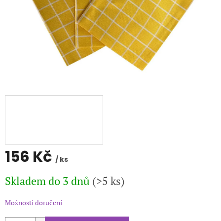
156 Kč
/ ks
Měrná
Skladem do 3 dnů
(>5 ks)
cena:
Možnosti doručení