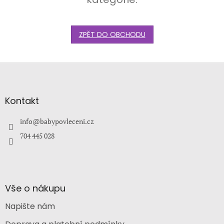
ZPĚT DO OBCHODU
Z
á
p
a
Kontakt
t
í
info
@
babypovleceni.cz
704 445 028
Vše o nákupu
Napište nám