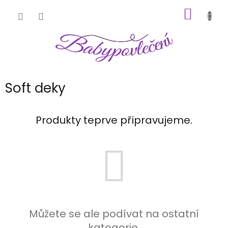
Přejít
NÁKUP
na
obsah
KOŠÍK
Soft deky
Produkty teprve připravujeme.
Můžete se ale podívat na ostatní
kategorie.