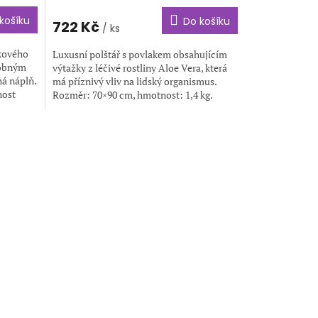
košíku
Do košíku
722 Kč
/ ks
akového
Luxusní polštář s povlakem obsahujícím
dobným
výtažky z léčivé rostliny Aloe Vera, která
ná náplň.
má příznivý vliv na lidský organismus.
nost
Rozměr: 70×90 cm, hmotnost: 1,4 kg.
Barva: bílá s...