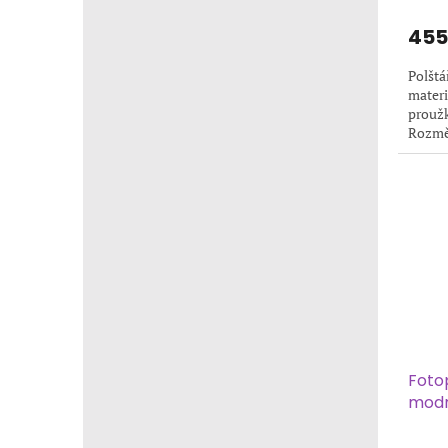
455
Polštá
materi
proužk
Rozmě
polštář
Foto
mod