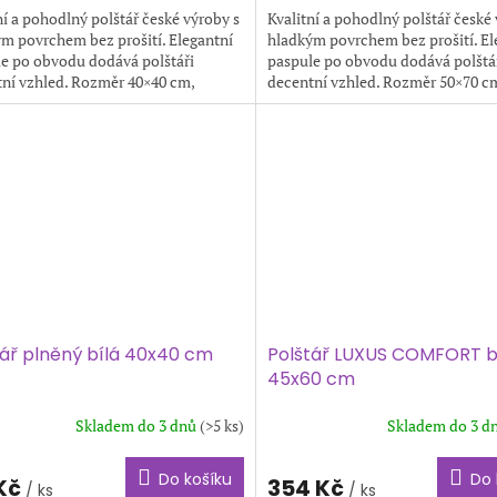
ní a pohodlný polštář české výroby s
Kvalitní a pohodlný polštář české
m povrchem bez prošití. Elegantní
hladkým povrchem bez prošití. El
e po obvodu dodává polštáři
paspule po obvodu dodává polštá
ní vzhled. Rozměr 40×40 cm,
decentní vzhled. Rozměr 50×70 c
st 0,3 kg. Barva: bílá.
hmotnost 0,6 kg. Barva: bílá.
tář plněný bílá 40x40 cm
Polštář LUXUS COMFORT b
45x60 cm
Skladem do 3 dnů
(>5 ks)
Skladem do 3 d
Do košíku
Do 
 Kč
354 Kč
/ ks
/ ks