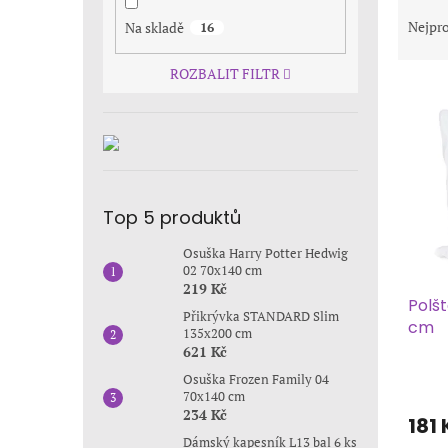
Ř
n
a
e
Nejpro
Na skladě
16
z
l
e
ROZBALIT FILTR
V
n
ý
í
p
p
i
r
s
o
p
d
Top 5 produktů
r
u
o
k
Osuška Harry Potter Hedwig
d
t
02 70x140 cm
u
ů
219 Kč
Polš
k
Přikrývka STANDARD Slim
cm
t
135x200 cm
ů
621 Kč
Osuška Frozen Family 04
70x140 cm
234 Kč
181
Dámský kapesník L13 bal 6 ks