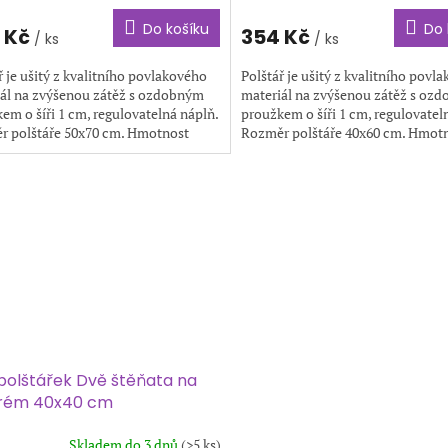
Do košíku
Do 
 Kč
354 Kč
/ ks
/ ks
ř je ušitý z kvalitního povlakového
Polštář je ušitý z kvalitního povl
ál na zvýšenou zátěž s ozdobným
materiál na zvýšenou zátěž s oz
em o šíři 1 cm, regulovatelná náplň.
proužkem o šíři 1 cm, regulovatel
r polštáře 50x70 cm. Hmotnost
Rozměr polštáře 40x60 cm. Hmot
e 0,8 kg....
polštáře 0,5 kg....
polštářek Dvě štěňata na
rém 40x40 cm
Skladem do 3 dnů
(>5 ks)