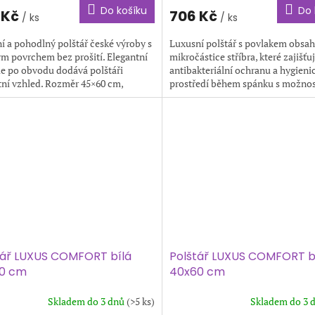
Do košíku
Do 
 Kč
706 Kč
/ ks
/ ks
ní a pohodlný polštář české výroby s
Luxusní polštář s povlakem obsa
m povrchem bez prošití. Elegantní
mikročástice stříbra, které zajišťuj
e po obvodu dodává polštáři
antibakteriální ochranu a hygieni
ní vzhled. Rozměr 45×60 cm,
prostředí během spánku s možnos
st 0,42 kg. Barva:...
úpravy množství náplně....
tář LUXUS COMFORT bílá
Polštář LUXUS COMFORT b
0 cm
40x60 cm
Skladem do 3 dnů
(>5 ks)
Skladem do 3 