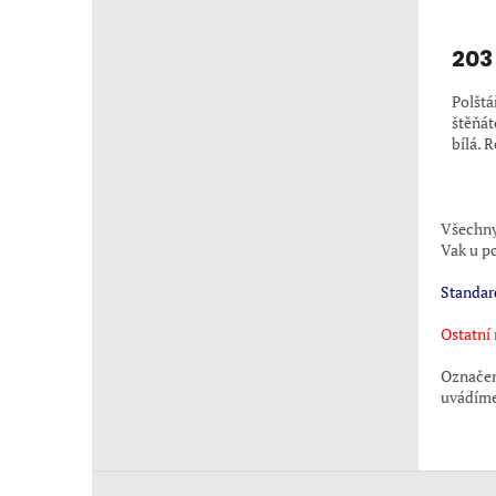
203
Polštá
štěňát
bílá. 
Všechny 
Vak u p
Standar
Ostatní
Označen
uvádíme
Z