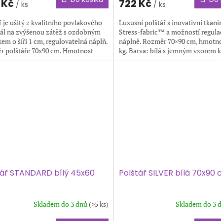
 Kč
722 Kč
/ ks
/ ks
ř je ušitý z kvalitního povlakového
Luxusní polštář s inovativní tkan
ál na zvýšenou zátěž s ozdobným
Stress-fabric™ a možností regula
em o šíři 1 cm, regulovatelná náplň.
náplně. Rozměr 70×90 cm, hmotno
r polštáře 70x90 cm. Hmotnost
kg. Barva: bílá s jemným vzorem 
e 1,4 kg....
1,2×1,2 cm.
tář STANDARD bílý 45x60
Polštář SILVER bílá 70x90
Skladem do 3 dnů
(>5 ks)
Skladem do 3 