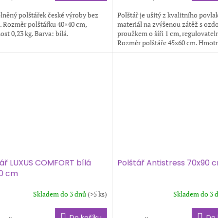
lněný polštářek české výroby bez
Polštář je ušitý z kvalitního povl
í. Rozměr polštářku 40×40 cm,
materiál na zvýšenou zátěž s oz
st 0,23 kg. Barva: bílá.
proužkem o šíři 1 cm, regulovatel
Rozměr polštáře 45x60 cm. Hmot
polštáře 0,5 kg....
tář LUXUS COMFORT bílá
Polštář Antistress 70x90 
0 cm
Skladem do 3 dnů
(>5 ks)
Skladem do 3 
Do košíku
Do 