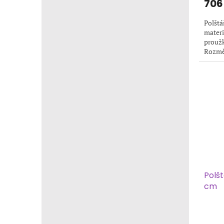
706
Polštá
materi
proužk
Rozmě
polštář
Polš
cm