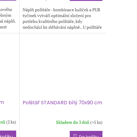
akového
Náplň polštáře - kombinace kuliček a PUR
dobným
tyčinek vytváří optimální složení pro
ná náplň.
potřebu kvalitního polštáře, kdy
nost
nedochází ke sléhávání náplně.. U polštáře
lze upravovat množství...
cm
Polštář STANDARD bílý 70x90 cm
dnů
(2 ks)
Skladem do 3 dnů
(>5 ks)
košíku