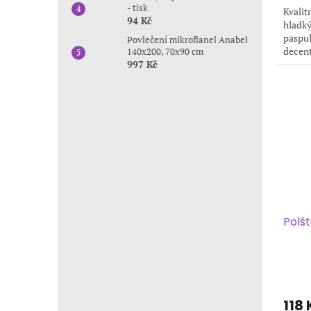
- tisk
Kvalit
94 Kč
hladký
paspul
Povlečení mikroflanel Anabel
decent
140x200, 70x90 cm
hmotno
997 Kč
Polš
118