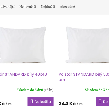
dávanější
Nejlevnější
Nejdražší
Abecedně
tář STANDARD bílý 40x40
Polštář STANDARD bílý 50
cm
Skladem do 3 dnů
(>5 ks)
Skladem do 3 d
Do košíku
Do 
 Kč
344 Kč
/ ks
/ ks