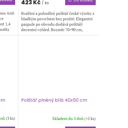
Do košíku
423 Kč
/ ks
inou Anti
Kvalitní a pohodlný polštář české výroby s
ce
hladkým povrchem bez prošití. Elegantní
st 1,4
paspule po obvodu dodává polštáři
kostky
decentní vzhled. Rozměr 70×90 cm,
hmotnost 1,1 kg. Barva: bílá.
 cm
Polštář plněný bílá 40x50 cm
dnů
(3 ks)
Skladem do 3 dnů
(>5 ks)