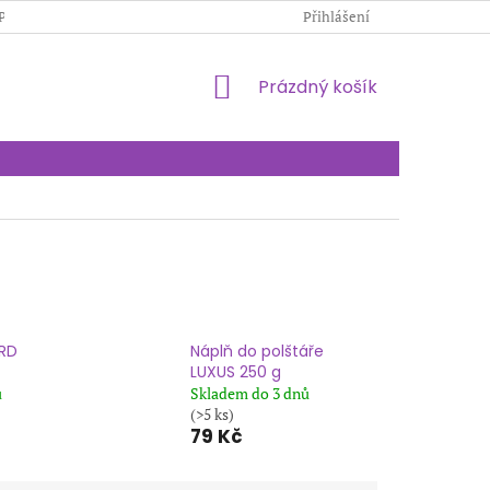
PODMÍNKY OCHRANY OSOBNÍCH ÚDAJŮ
Přihlášení
KONTAKTY
NÁKUPNÍ
Prázdný košík
KOŠÍK
ARD
Náplň do polštáře
LUXUS 250 g
ů
Skladem do 3 dnů
(>5 ks)
79 Kč