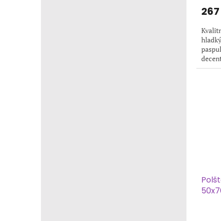
267
Kvalit
hladký
paspul
decent
hmotno
Polš
50x7