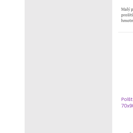
Malý p
prošit
hmotno
Polš
70x9