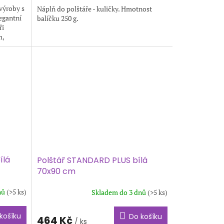
 výroby s
Náplň do polštáře - kuličky. Hmotnost
egantní
balíčku 250 g.
ři
m,
ílá
Polštář STANDARD PLUS bílá
70x90 cm
nů
(>5 ks)
Skladem do 3 dnů
(>5 ks)
košíku
Do košíku
464 Kč
/ ks