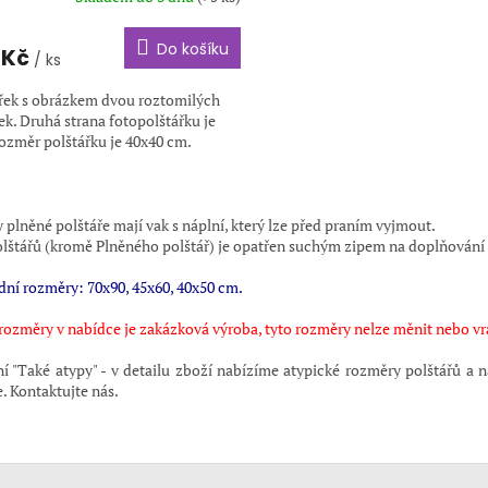
Do košíku
 Kč
/ ks
řek s obrázkem dvou roztomilých
ek. Druhá strana fotopolštářku je
Rozměr polštářku je 40x40 cm.
O
v
plněné polštáře mají vak s náplní, který lze před praním vyjmout.
l
olštářů (kromě Plněného polštář) je opatřen suchým zipem na doplňování
á
d
dní rozměry: 70x90, 45x60, 40x50 cm.
a
c
 rozměry v nabídce je zakázková výroba, tyto rozměry nelze měnit nebo vr
í
p
í "
Také atypy
" - v detailu zboží nabízíme atypické rozměry polštářů a 
r
. Kontaktujte nás.
v
k
y
v
ý