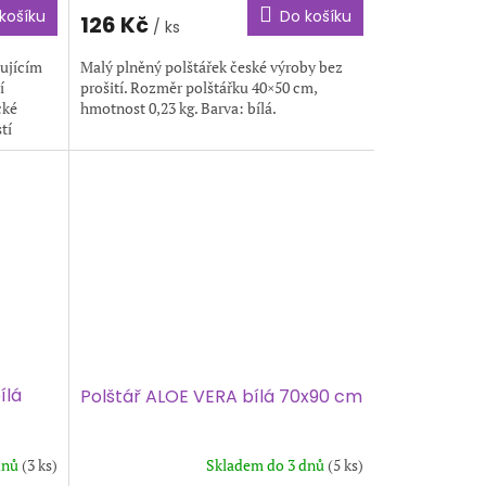
košíku
Do košíku
126 Kč
/ ks
hujícím
Malý plněný polštářek české výroby bez
í
prošití. Rozměr polštářku 40×50 cm,
cké
hmotnost 0,23 kg. Barva: bílá.
tí
ílá
Polštář ALOE VERA bílá 70x90 cm
dnů
(3 ks)
Skladem do 3 dnů
(5 ks)