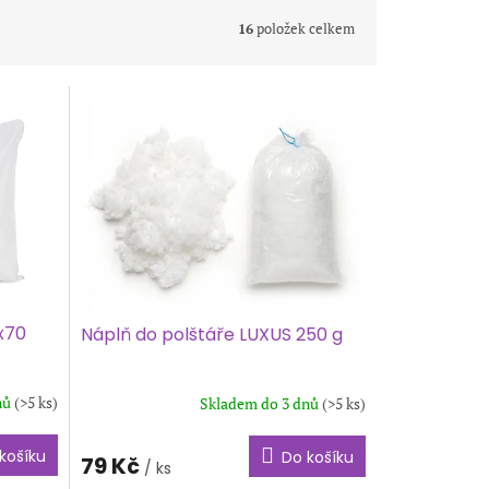
16
položek celkem
x70
Náplň do polštáře LUXUS 250 g
nů
(>5 ks)
Skladem do 3 dnů
(>5 ks)
košíku
Do košíku
79 Kč
/ ks