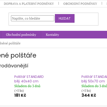
DOPRAVA A PLATEBNÍ PODMÍNKY
OBCHODNÍ PODMÍNKY
HLEDAT
Obchodní podmínky
Kontakty
lněné polštáře
ěné polštáře
rodávanější
Polštář STANDARD
Polštář STAND
bílý 40x40 cm
bílý 50x70 cm
Skladem do 3 dnů
Skladem do 3 dn
(>5 ks)
(>5 ks)
181 Kč
344 Kč