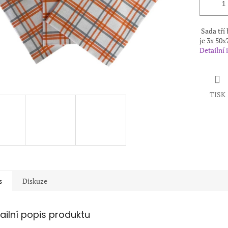
Sada tří 
je 3x 50x
Detailní
TISK
s
Diskuze
ailní popis produktu