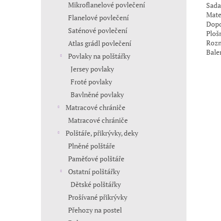
Mikroflanelové povlečení
Sada
Mate
Flanelové povlečení
Dopo
Saténové povlečení
Ploš
Rozm
Atlas grádl povlečení
Balen
Povlaky na polštářky
Jersey povlaky
Froté povlaky
Bavlněné povlaky
Matracové chrániče
Matracové chrániče
Polštáře, přikrývky, deky
Plněné polštáře
Paměťové polštáře
Ostatní polštářky
Dětské polštářky
Prošívané přikrývky
Přehozy na postel