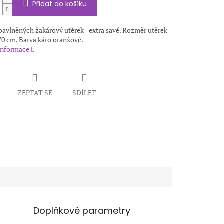
Přidat do košíku
bavlněných žakárový utěrek - extra savé. Rozměr utěrek
70 cm. Barva káro oranžové.
 informace
ZEPTAT SE
SDÍLET
Doplňkové parametry