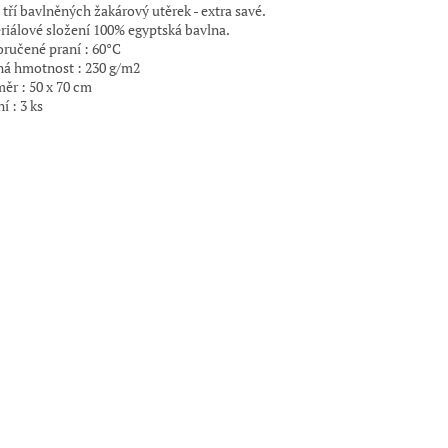
 tří bavlněných žakárový utěrek - extra savé.
riálové složení 100% egyptská bavlna.
ručené praní : 60°C
ná hmotnost : 230 g/m2
ěr : 50 x 70 cm
í : 3 ks