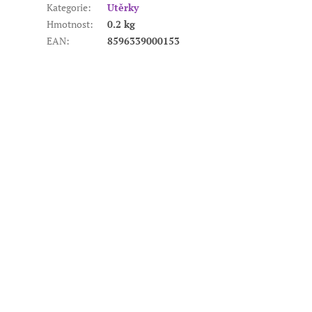
Kategorie
:
Utěrky
Hmotnost
:
0.2 kg
EAN
:
8596339000153