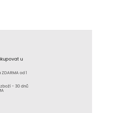
akupovat u
 ZDARMA od 1
zboží - 30 dnů
MA