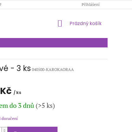
PODMÍNKY OCHRANY OSOBNÍCH ÚDAJŮ
Přihlášení
KONTAKTY
NÁKUPNÍ
Prázdný košík
KOŠÍK
vé - 3 ks
040500-KAROKAORAA
 Kč
/ ks
em do 3 dnů
(>5 ks)
 doručení