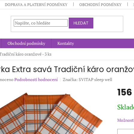
DOPRAVA A PLATEBNÍ PODMÍNKY
OBCHODNÍ PODMÍNKY
HLEDAT
Obchodní podmínky
Kontakty
Tradiční káro oranžové - 3 ks
rka Extra savá Tradiční káro oranžo
né
noceno
Podrobnosti hodnocení
Značka:
SVITAP sleep well
ení
156
u
Měrná
Sklad
cena:
ek.
Možnosti