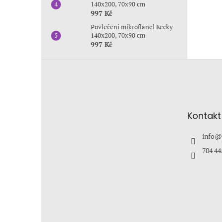
140x200, 70x90 cm
997 Kč
Povlečení mikroflanel Kecky
140x200, 70x90 cm
997 Kč
Z
á
p
a
t
Kontakt
í
info
@
704 44