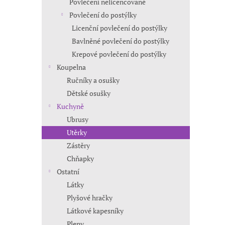
Povlečení nelicencované
Povlečení do postýlky
Licenční povlečení do postýlky
Bavlněné povlečení do postýlky
Krepové povlečení do postýlky
Koupelna
Ručníky a osušky
Dětské osušky
Kuchyně
Ubrusy
Utěrky
Zástěry
Chňapky
Ostatní
Látky
Plyšové hračky
Látkové kapesníky
Pleny