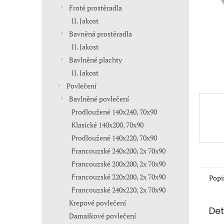
n
Froté prostěradla
e
II. Jakost
l
Bavněná prostěradla
II. Jakost
Bavlněné plachty
II. Jakost
Povlečení
Bavlněné povlečení
Prodloužené 140x240, 70x90
Klasické 140x200, 70x90
Prodloužené 140x220, 70x90
Francouzské 240x200, 2x 70x90
Francouzské 200x200, 2x 70x90
Francouzské 220x200, 2x 70x90
Popi
Francouzské 240x220, 2x 70x90
Krepové povlečení
Det
Damaškové povlečení