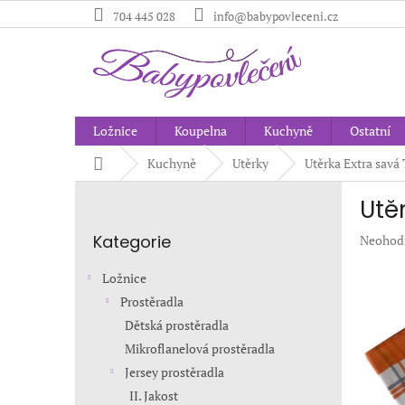
Přejít
704 445 028
info@babypovleceni.cz
na
obsah
Ložnice
Koupelna
Kuchyně
Ostatní
Domů
Kuchyně
Utěrky
Utěrka Extra savá 
P
Utě
o
Přeskočit
s
Kategorie
Průměr
Neohod
kategorie
t
hodnoc
r
produkt
Ložnice
a
je
Prostěradla
n
0,0
Dětská prostěradla
z
n
5
í
Mikroflanelová prostěradla
hvězdič
p
Jersey prostěradla
a
II. Jakost