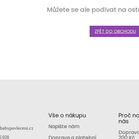
Můžete se ale podívat na ost
ZPĚT DO OBCHODU
Vše o nákupu
Proč n
nás
Napište nám
babypovleceni.cz
Doprava
5 028
Doprava a platební
200 Kč