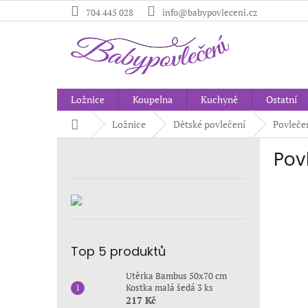
Přejít
704 445 028
info@babypovleceni.cz
na
obsah
Ložnice
Koupelna
Kuchyně
Ostatní
Domů
Ložnice
Dětské povlečení
Povlečen
P
Pov
o
s
t
r
a
n
n
Top 5 produktů
í
Utěrka Bambus 50x70 cm
p
Kostka malá šedá 3 ks
a
217 Kč