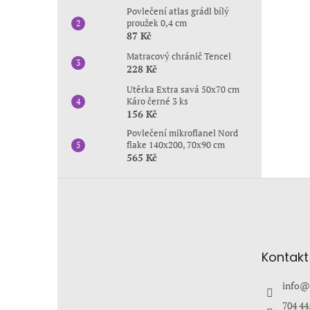
n
Povlečení atlas grádl bílý
e
proužek 0,4 cm
l
87 Kč
Matracový chránič Tencel
228 Kč
Utěrka Extra savá 50x70 cm
Káro černé 3 ks
156 Kč
Povlečení mikroflanel Nord
flake 140x200, 70x90 cm
565 Kč
Z
á
p
a
t
Kontakt
í
info
@
704 44