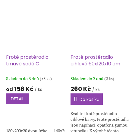
Froté prostěradlo
Froté prostěradlo
tmavě šedá C
cihlová 60x120x10 cm
Skladem do 3 dnů
(>5 ks)
Skladem do 3 dnů
(2 ks)
156 Kč
260 Kč
od
/ ks
/ ks
DETAIL
Do košíku
Kvalitní froté prostěradlo
cihlové barvy. Froté prostěradla
jsou napínací, opatřena gumou
180x200x20 dvoulůžko
140x200x20
v tunýlku. K výrobě těchto
60x120x10 dětské