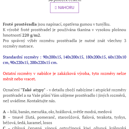
v
á
l
NAHORU
n
á
k
o
d
v
a
Froté prostěradla
jsou napínací, opatřena gumou v tunýlku.
á
c
K výrobě froté prostěradel je používána tkanina v vysokou plošnou
n
í
hmotností
220 g/m2
.
í
p
Pro správný výběr rozměru prostěradla je nutné znát všechny 3
r
rozměry matrace.
v
k
Standardní rozměry : 90x200x15, 140x200x15, 180x200x15, 60x120x10
y
cm, 90x220x15, 200x220x15 cm.
v
ý
Ostatní rozměry v nabídce je zakázková výroba, tyto rozměry nelze
p
měnit nebo vracet.
i
s
Označení
"Také atypy"
- v detailu zboží nabízíme i atypické rozměry
u
prostěradel a na Vaše přání Vám ušijeme prostěradlo i jiných rozměrů,
než uvádíme. Kontaktujte nás.
A
– bílá, banán, meruňka, okr, hrášková, světle modrá, medová
B
– tmavě žlutá, pomeranč, starorůžová, fialová, terakota, tyrkys,
béžová, šedá, karamel, losos
C
– cihlová, červená, vínová, ostružinová, kiwi, olivová, královská