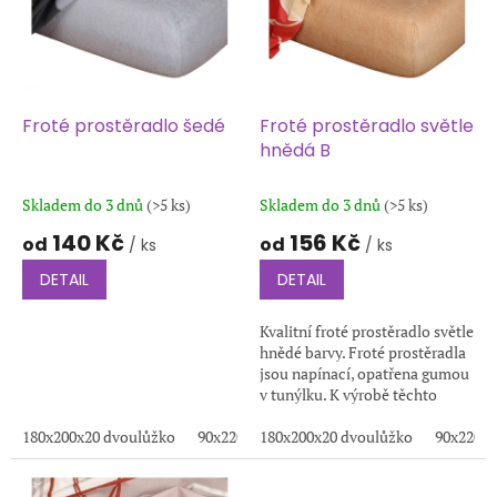
i
u
s
k
p
t
r
ů
o
d
Froté prostěradlo šedé
Froté prostěradlo světle
u
hnědá B
k
t
Skladem do 3 dnů
(>5 ks)
Skladem do 3 dnů
(>5 ks)
ů
140 Kč
156 Kč
od
od
/ ks
/ ks
DETAIL
DETAIL
Kvalitní froté prostěradlo světle
hnědé barvy. Froté prostěradla
jsou napínací, opatřena gumou
v tunýlku. K výrobě těchto
prostěradel je používána
180x200x20 dvoulůžko
90x220x20
kvalitní froté tkanina s...
180x200x20 dvoulůžko
200x220x20
100x200x20
90x220x2
1