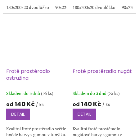
Měkký, prodyšný a stálobarevný
Měkký, prodyšný a stálobarevný
materiál pro pohodlný spánek.
180x200x20 dvoulůžko
90x220x20
materiál pro pohodlný spánek.
180x200x20 dvoulůžko
200x220x20
100x200x20
90x220x2
1
Froté prostěradlo
Froté prostěradlo nugát
ostružina
Skladem do 3 dnů
(>5 ks)
Skladem do 3 dnů
(>5 ks)
140 Kč
140 Kč
od
od
/ ks
/ ks
DETAIL
DETAIL
Kvalitní froté prostěradlo světle
Kvalitní froté prostěradlo
hnědé barvy s gumou v tunýlku.
nugátové barvy s gumou v