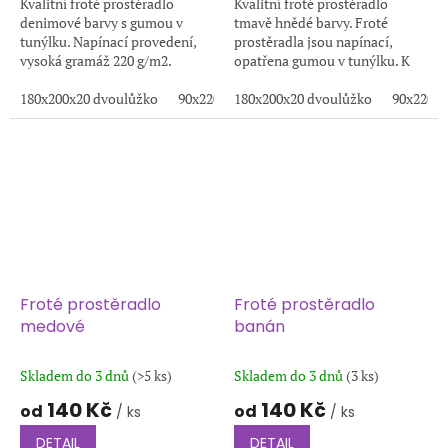
Kvalitní froté prostěradlo
Kvalitní froté prostěradlo
denimové barvy s gumou v
tmavě hnědé barvy. Froté
tunýlku. Napínací provedení,
prostěradla jsou napínací,
vysoká gramáž 220 g/m2.
opatřena gumou v tunýlku. K
Měkký, prodyšný a stálobarevný
výrobě těchto prostěradel je
materiál pro pohodlný spánek.
180x200x20 dvoulůžko
90x220x20
používána kvalitní froté
180x200x20 dvoulůžko
200x220x20
100x200x20
90x220x2
1
tkanina s...
Froté prostěradlo
Froté prostěradlo
medové
banán
Skladem do 3 dnů
(>5 ks)
Skladem do 3 dnů
(3 ks)
140 Kč
140 Kč
od
od
/ ks
/ ks
DETAIL
DETAIL