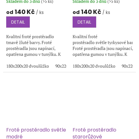
Skladem do 3 dnů
(>5 ks)
Skladem do 3 dnů
(>5 ks)
140 Kč
140 Kč
od
od
/ ks
/ ks
DETAIL
DETAIL
Kvalitní froté prostěradlo
Kvalitní froté
tmavě žluté barvy. Froté
prostěradlo světle tyrkysové barvy.
prostěradla jsou napínací,
Froté prostěradla jsou napínací,
opatřena gumou v tunýlku. K
opatřena gumou v tunýlku. K
výrobě těchto prostěradel je
výrobě těchto prostěradel je
používána kvalitní froté
180x200x20 dvoulůžko
90x220x20
používána kvalitní froté
180x200x20 dvoulůžko
200x220x20
100x200x20
90x220x2
1
tkanina s...
tkanina s...
Froté prostěradlo světle
Froté prostěradlo
modré
starorůžové