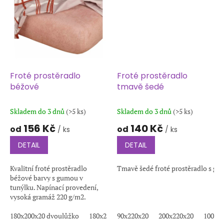
Froté prostěradlo
Froté prostěradlo
béžové
tmavě šedé
Skladem do 3 dnů
(>5 ks)
Skladem do 3 dnů
(>5 ks)
156 Kč
140 Kč
od
od
/ ks
/ ks
DETAIL
DETAIL
Kvalitní froté prostěradlo
Tmavě šedé froté prostěradlo s gum
béžové barvy s gumou v
tunýlku. Napínací provedení,
vysoká gramáž 220 g/m2.
Měkký, prodyšný a stálobarevný
materiál pro pohodlný spánek.
180x200x20 dvoulůžko
180x220x20
90x220x20
90x200x20 jednolůžko
200x220x20
100x2
140