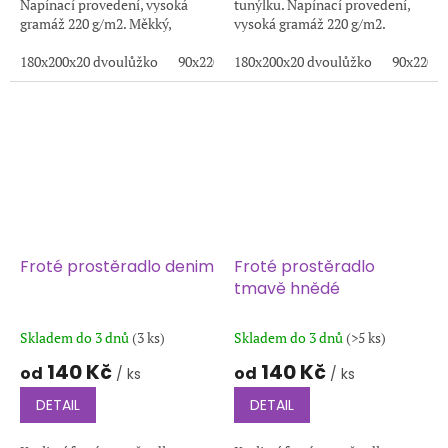
Napínací provedení, vysoká
tunýlku. Napínací provedení,
gramáž 220 g/m2. Měkký,
vysoká gramáž 220 g/m2.
prodyšný a stálobarevný
Měkký, prodyšný a stálobarevný
materiál pro pohodlný spánek.
180x200x20 dvoulůžko
90x220x20
materiál pro pohodlný spánek.
180x200x20 dvoulůžko
200x220x20
100x200x20
90x220x2
1
Froté prostěradlo denim
Froté prostěradlo
tmavě hnědé
Skladem do 3 dnů
(3 ks)
Skladem do 3 dnů
(>5 ks)
140 Kč
140 Kč
od
od
/ ks
/ ks
DETAIL
DETAIL