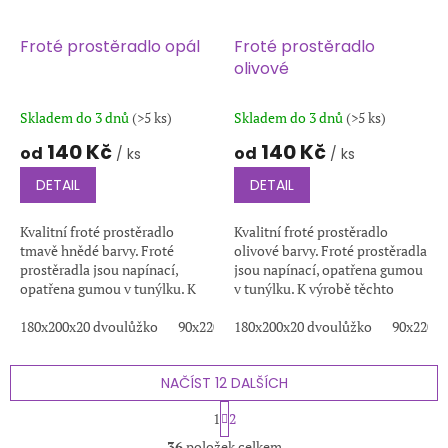
Froté prostěradlo opál
Froté prostěradlo
olivové
Skladem do 3 dnů
(>5 ks)
Skladem do 3 dnů
(>5 ks)
140 Kč
140 Kč
od
od
/ ks
/ ks
DETAIL
DETAIL
Kvalitní froté prostěradlo
Kvalitní froté prostěradlo
tmavě hnědé barvy. Froté
olivové barvy. Froté prostěradla
prostěradla jsou napínací,
jsou napínací, opatřena gumou
opatřena gumou v tunýlku. K
v tunýlku. K výrobě těchto
výrobě těchto prostěradel je
prostěradel je používána
používána kvalitní froté
180x200x20 dvoulůžko
90x220x20
kvalitní froté tkanina s
180x200x20 dvoulůžko
200x220x20
100x200x20
90x220x2
1
tkanina s...
vysokou...
NAČÍST 12 DALŠÍCH
S
1
2
t
O
r
36
položek celkem