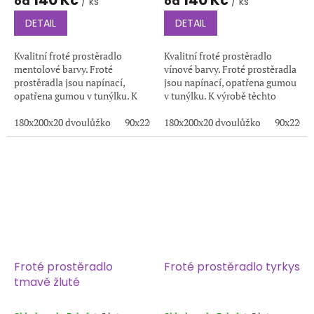
140 Kč
140 Kč
od
od
/ ks
/ ks
DETAIL
DETAIL
Kvalitní froté prostěradlo
Kvalitní froté prostěradlo
mentolové barvy. Froté
vínové barvy. Froté prostěradla
prostěradla jsou napínací,
jsou napínací, opatřena gumou
opatřena gumou v tunýlku. K
v tunýlku. K výrobě těchto
výrobě těchto prostěradel je
prostěradel je používána
používána kvalitní froté
180x200x20 dvoulůžko
90x220x20
kvalitní froté tkanina s
180x200x20 dvoulůžko
200x220x20
100x200x20
90x220x2
1
tkanina s vysokou...
vysokou...
Froté prostěradlo
Froté prostěradlo tyrkys
tmavě žluté