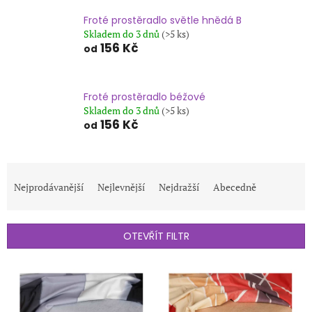
Froté prostěradlo světle hnědá B
Skladem do 3 dnů
(>5 ks)
156 Kč
od
Froté prostěradlo béžové
Skladem do 3 dnů
(>5 ks)
156 Kč
od
Ř
a
Nejprodávanější
Nejlevnější
Nejdražší
Abecedně
z
e
n
OTEVŘÍT FILTR
í
p
V
r
ý
o
p
d