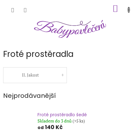
Přejít
NÁKUP
na
obsah
KOŠÍK
Froté prostěradla
II. Jakost
Nejprodávanější
Froté prostěradlo šedé
Skladem do 3 dnů
(>5 ks)
140 Kč
od