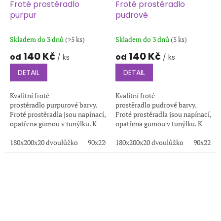
Froté prostěradlo
Froté prostěradlo
purpur
pudrové
Skladem do 3 dnů
(>5 ks)
Skladem do 3 dnů
(5 ks)
140 Kč
140 Kč
od
od
/ ks
/ ks
DETAIL
DETAIL
Kvalitní froté
Kvalitní froté
prostěradlo purpurové barvy.
prostěradlo pudrové barvy.
Froté prostěradla jsou napínací,
Froté prostěradla jsou napínací,
opatřena gumou v tunýlku. K
opatřena gumou v tunýlku. K
výrobě těchto prostěradel je
výrobě těchto prostěradel je
používána kvalitní froté
180x200x20 dvoulůžko
90x220x20
používána kvalitní froté
180x200x20 dvoulůžko
200x220x20
100x200x20
90x220x2
1
tkanina s vysokou...
tkanina s vysokou...