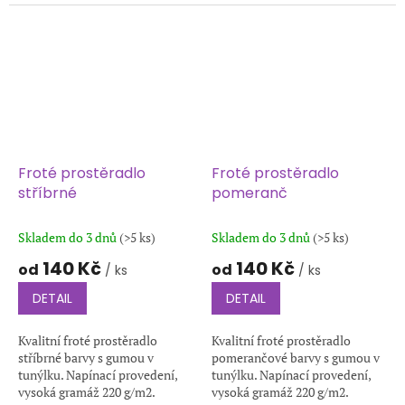
prostěradel je používána
kvalitní froté tkanina s
vysokou...
Froté prostěradlo
Froté prostěradlo
stříbrné
pomeranč
Skladem do 3 dnů
(>5 ks)
Skladem do 3 dnů
(>5 ks)
140 Kč
140 Kč
od
od
/ ks
/ ks
DETAIL
DETAIL
Kvalitní froté prostěradlo
Kvalitní froté prostěradlo
stříbrné barvy s gumou v
pomerančové barvy s gumou v
tunýlku. Napínací provedení,
tunýlku. Napínací provedení,
vysoká gramáž 220 g/m2.
vysoká gramáž 220 g/m2.