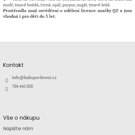
modř, tmavě hnědá, černá, opál, purpur, nugát, tmavě šedá
Prostěradla mají osvědčení o udělení licence značky QZ a jsou
vhodná i pro děti do 3 let.
Z
á
p
a
Kontakt
t
í
info
@
babypovleceni.cz
704 445 028
Vše o nákupu
Napište nám