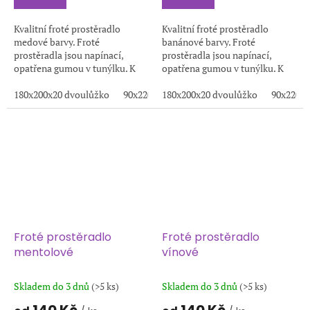
Kvalitní froté prostěradlo
Kvalitní froté prostěradlo
medové barvy. Froté
banánové barvy. Froté
prostěradla jsou napínací,
prostěradla jsou napínací,
opatřena gumou v tunýlku. K
opatřena gumou v tunýlku. K
výrobě těchto prostěradel je
výrobě těchto prostěradel je
používána kvalitní froté
180x200x20 dvoulůžko
90x220x20
používána kvalitní froté
180x200x20 dvoulůžko
200x220x20
100x200x20
90x220x2
1
tkanina s vysokou...
tkanina s vysokou...
Froté prostěradlo
Froté prostěradlo
mentolové
vínové
Skladem do 3 dnů
(>5 ks)
Skladem do 3 dnů
(>5 ks)