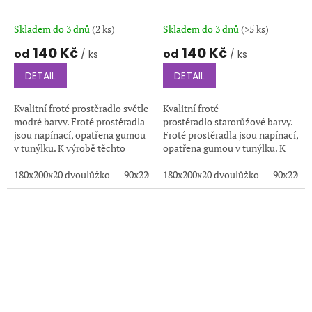
Skladem do 3 dnů
(2 ks)
Skladem do 3 dnů
(>5 ks)
140 Kč
140 Kč
od
od
/ ks
/ ks
DETAIL
DETAIL
Kvalitní froté prostěradlo světle
Kvalitní froté
modré barvy. Froté prostěradla
prostěradlo starorůžové barvy.
jsou napínací, opatřena gumou
Froté prostěradla jsou napínací,
v tunýlku. K výrobě těchto
opatřena gumou v tunýlku. K
prostěradel je používána
výrobě těchto prostěradel je
kvalitní froté tkanina s...
180x200x20 dvoulůžko
90x220x20
používána kvalitní froté
180x200x20 dvoulůžko
200x220x20
100x200x20
90x220x2
1
tkanina s...