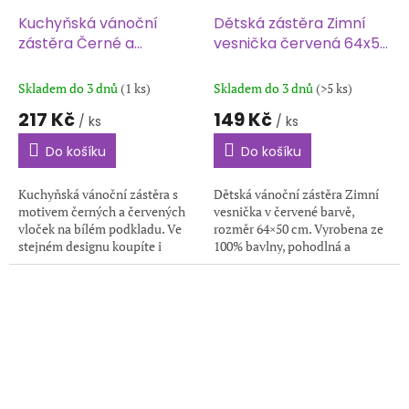
Kuchyňská vánoční
Dětská zástěra Zimní
zástěra Černé a
vesnička červená 64x50
červené vločky 1167
cm
70x90 cm
Skladem do 3 dnů
(1 ks)
Skladem do 3 dnů
(>5 ks)
217 Kč
149 Kč
/ ks
/ ks
Do košíku
Do košíku
Kuchyňská vánoční zástěra s
Dětská vánoční zástěra Zimní
motivem černých a červených
vesnička v červené barvě,
vloček na bílém podkladu. Ve
rozměr 64×50 cm. Vyrobena ze
stejném designu koupíte i
100% bavlny, pohodlná a
chňapku, utěrky a povlak na
snadno udržovatelná. Ideální
polštářek. Rozměr zástěry je
pro pečení, tvoření i jako
70x90 cm.
sváteční dárek.