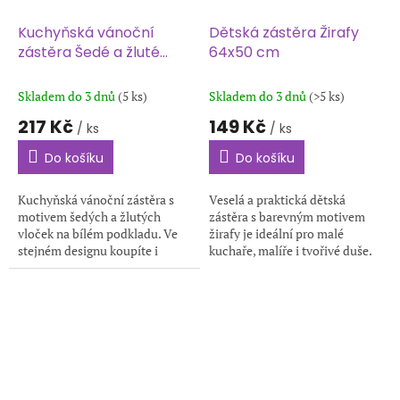
Kuchyňská vánoční
Dětská zástěra Žirafy
zástěra Šedé a žluté
64x50 cm
vločky 1261 70x90 cm
Skladem do 3 dnů
(5 ks)
Skladem do 3 dnů
(>5 ks)
217 Kč
149 Kč
/ ks
/ ks
Do košíku
Do košíku
Kuchyňská vánoční zástěra s
Veselá a praktická dětská
motivem šedých a žlutých
zástěra s barevným motivem
vloček na bílém podkladu. Ve
žirafy je ideální pro malé
stejném designu koupíte i
kuchaře, malíře i tvořivé duše.
chňapku, utěrky a povlak na
Skvělý dárek pro děti, které
polštářek. Rozměr zástěry je
rády pomáhají v kuchyni nebo
70x90 cm.
tvoří!...