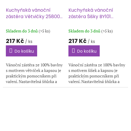
Kuchyňská vánoční
Kuchyňská vánoční
zástěra Větvičky 25800
zástěra Šišky BY101
70x90 cm
70x90 cm
Skladem do 3 dnů
(>5 ks)
Skladem do 3 dnů
(>5 ks)
217 Kč
217 Kč
/ ks
/ ks
Do košíku
Do košíku
Vánoční zástěra ze 100% bavlny
Vánoční zástěra ze 100% bavlny
s motivem větviček a kapsou je
s motivem šišek a kapsou je
praktickým pomocníkem při
praktickým pomocníkem při
vaření. Nastavitelná šňůrka a
vaření. Nastavitelná šňůrka a
kvalitní materiál zaručují
kvalitní materiál zaručují
pohodlí i styl během svátků.
pohodlí i styl během svátků.