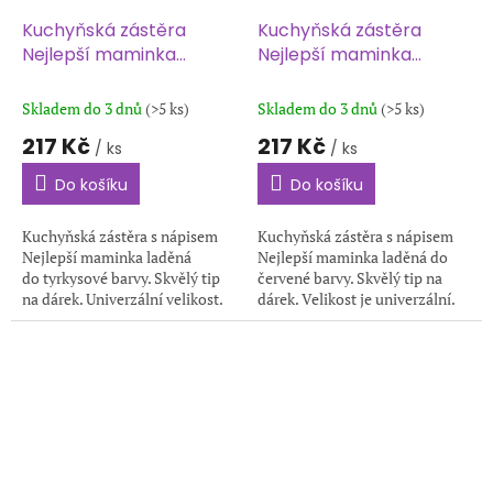
Kuchyňská zástěra
Kuchyňská zástěra
Nejlepší maminka
Nejlepší maminka
tyrkysová UNI velikost
červená UNI velikost
Skladem do 3 dnů
(>5 ks)
Skladem do 3 dnů
(>5 ks)
217 Kč
217 Kč
/ ks
/ ks
Do košíku
Do košíku
Kuchyňská zástěra s nápisem
Kuchyňská zástěra s nápisem
Nejlepší maminka laděná
Nejlepší maminka laděná do
do tyrkysové barvy. Skvělý tip
červené barvy. Skvělý tip na
na dárek. Univerzální velikost.
dárek. Velikost je univerzální.