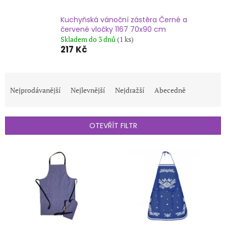
Kuchyňská vánoční zástěra Černé a
červené vločky 1167 70x90 cm
Skladem do 3 dnů
(1 ks)
217 Kč
Ř
a
Nejprodávanější
Nejlevnější
Nejdražší
Abecedně
z
e
n
OTEVŘÍT FILTR
í
p
V
r
ý
o
p
d
i
u
s
k
p
t
r
ů