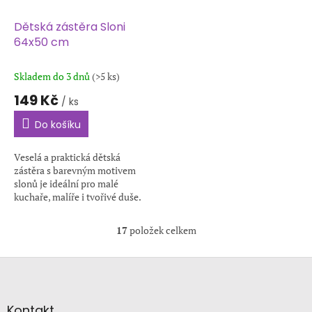
Dětská zástěra Sloni
64x50 cm
Skladem do 3 dnů
(>5 ks)
149 Kč
/ ks
Do košíku
Veselá a praktická dětská
zástěra s barevným motivem
slonů je ideální pro malé
kuchaře, malíře i tvořivé duše.
Skvělý dárek pro děti, které
rády pomáhají v kuchyni nebo
17
položek celkem
O
tvoří!...
v
l
Z
á
á
d
p
a
a
Kontakt