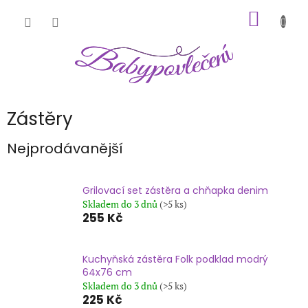
Přejít
NÁKUP
na
obsah
KOŠÍK
Zástěry
Nejprodávanější
Grilovací set zástěra a chňapka denim
Skladem do 3 dnů
(>5 ks)
255 Kč
Kuchyňská zástěra Folk podklad modrý
64x76 cm
Skladem do 3 dnů
(>5 ks)
225 Kč