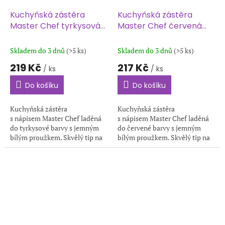
Kuchyňská zástěra
Kuchyňská zástěra
Master Chef tyrkysová
Master Chef červená
62x82 cm
62x82 cm
Skladem do 3 dnů
(>5 ks)
Skladem do 3 dnů
(>5 ks)
219 Kč
217 Kč
/ ks
/ ks
Do košíku
Do košíku
Kuchyňská zástěra
Kuchyňská zástěra
s nápisem Master Chef laděná
s nápisem Master Chef laděná
do tyrkysové barvy s jemným
do červené barvy s jemným
bílým proužkem. Skvělý tip na
bílým proužkem. Skvělý tip na
dárek. Velikost 62x82 cm ( šířka
dárek. Velikost 62x82 cm ( šířka
x výška ).
x výška ).