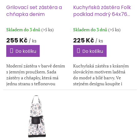
o
d
Grilovací set zástěra a
Kuchyňská zástěra Folk
u
chňapka denim
podklad modrý 64x76
k
cm
t
Skladem do 3 dnů
(>5 ks)
Skladem do 3 dnů
(>5 ks)
ů
255 Kč
225 Kč
/ ks
/ ks
Do košíku
Do košíku
Moderní zástěra v barvě denim
Kuchyňská zástěra s krásným
s jemným proužkem. Sada
slováckým motivem laděná
zástěry a chňapky, která má
do modré a bílé barvy. Ve
jednu stranu s teflonovou
stejném designu koupíte i
úpravou. Vneste styl a
chňapku. Skvělý tip na dárek.
praktičnost do každého
Rozměr zástěry je 64x76 cm.
grilování s tímto...