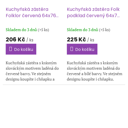
Kuchyňská zástěra
Kuchyňská zástěra Folk
Folklor červená 64x76
podklad červený 64x76
cm
cm
Skladem do 3 dnů
(>5 ks)
Skladem do 3 dnů
(>5 ks)
206 Kč
225 Kč
/ ks
/ ks
Do košíku
Do košíku
Kuchyňská zástěra s krásným
Kuchyňská zástěra s krásným
slováckým motivem laděná do
slováckým motivem laděná do
červené barvy. Ve stejném
červené a bílé barvy. Ve stejném
designu koupíte i chňapku a
designu koupíte i chňapku.
utěrku. Skvělý tip na dárek.
Skvělý tip na dárek. Rozměr
Rozměr zástěry je 64x76 cm.
zástěry je 64x76 cm.