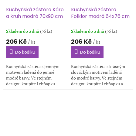
Kuchyňská zástěra Káro
Kuchyňská zástěra
a kruh modrá 70x90 cm
Folklor modrá 64x76 cm
Skladem do 3 dnů
(>5 ks)
Skladem do 3 dnů
(>5 ks)
206 Kč
206 Kč
/ ks
/ ks
Do košíku
Do košíku
Kuchyňská zástěra s jemným
Kuchyňská zástěra s krásným
motivem laděná do jemné
slováckým motivem laděná
modré barvy. Ve stejném
do modré barvy. Ve stejném
designu koupíte i chňapku
designu koupíte i chňapku a
a utěrky. Rozměr zástěry je
utěrku. Skvělý tip na dárek.
70x90 cm. Vhodná pro muže i
Rozměr zástěry je 64x76 cm.
ženy.