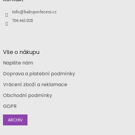
c
t
í
í
info
@
babypovleceni.cz
p
r
704 445 028
v
k
y
v
ý
Vše o nákupu
p
i
Napište nám
s
u
Doprava a platební podmínky
Vrácení zboží a reklamace
Obchodní podmínky
GDPR
ARCHIV