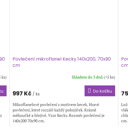
x90
Povlečení mikroflanel Kecky 140x200, 70x90
Pov
cm
c
5 ks)
Skladem do 3 dnů
(>5 ks)
ku
Do košíku
997 Kč
75
/ ks
Mikroflanelové povlečení s motivem kecek. Hravé
Lož
povlečení, které rozzáří každý pokojíček. Krásně
vlák
 z
měkoučké a hřejivé. Vzor Kecky. Rozměr povlečení je
chl
140x200 70x90 cm.
cm.