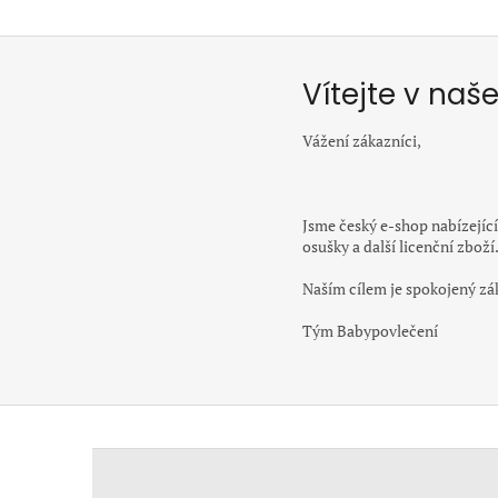
Vítejte v na
Vážení zákazníci,
Jsme český e-shop nabízející
osušky a další licenční zboží
Naším cílem je spokojený záka
Tým Babypovlečení
Z
á