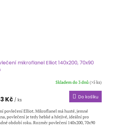
lečení mikroflanel Elliot 140x200, 70x90
m
Skladem do 3 dnů
(>5 ks)
Do košíku
3 Kč
/ ks
ní povlečení Elliot. Mikroflanel má husté, jemné
na, povlečení je tedy hebké a hřejivé, ideální pro
adné období roku. Rozměr povlečení 140x200, 70x90