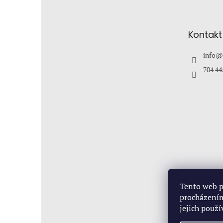
p
a
t
Kontakt
í
info
@
704 44
Tento web p
procházením
jejich použ