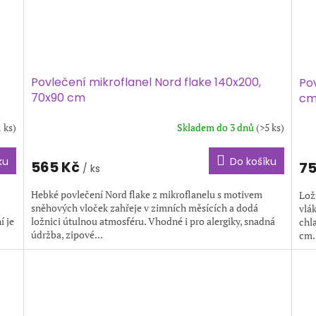
Povlečení mikroflanel Nord flake 140x200,
Pov
70x90 cm
c
1 ks)
Skladem do 3 dnů
(>5 ks)
ku
Do košíku
565 Kč
75
/ ks
Hebké povlečení Nord flake z mikroflanelu s motivem
Lož
sněhových vloček zahřeje v zimních měsících a dodá
vlák
í je
ložnici útulnou atmosféru. Vhodné i pro alergiky, snadná
chl
údržba, zipové...
cm.