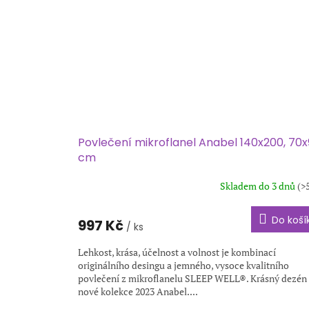
Povlečení mikroflanel Anabel 140x200, 70
cm
Skladem do 3 dnů
(>
Do koší
997 Kč
/ ks
Lehkost, krása, účelnost a volnost je kombinací
originálního desingu a jemného, vysoce kvalitního
povlečení z mikroflanelu SLEEP WELL®. Krásný dezén
nové kolekce 2023 Anabel....