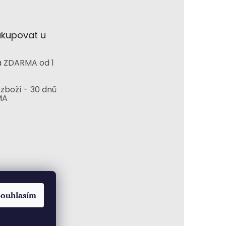
akupovat u
 ZDARMA od 1
zboží - 30 dnů
MA
Souhlasím