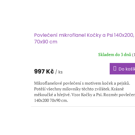
š
e
m
o
b
Povlečení mikroflanel Kočky a Psi 140x200,
70x90 cm
c
h
Skladem do 3 dnů
(
o
d
Do koší
997 Kč
/ ks
ě
Mikroflanelové povlečení s motivem koček a pejsků.
Potěší všechny milovníky těchto zvířátek. Krásně
měkoučké a hřejivé. Vzor Kočky a Psi. Rozměr povlečen
140x200 70x90 cm.