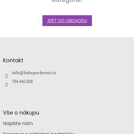
ZPĚT DO OBCHODU
Z
á
p
a
Kontakt
t
í
info
@
babypovleceni.cz
704 445 028
Vše o nákupu
Napište nám