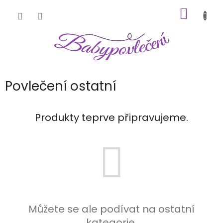
Přejít
NÁKUP
na
obsah
KOŠÍK
Povlečení ostatní
Produkty teprve připravujeme.
Můžete se ale podívat na ostatní
kategorie.