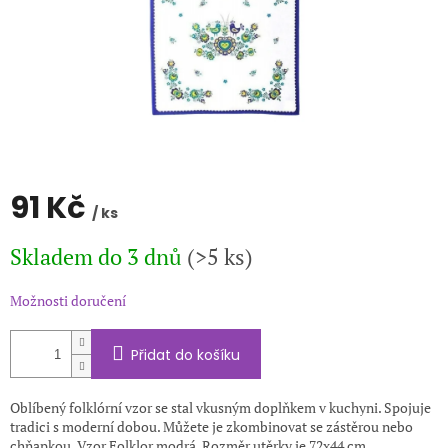
91 Kč
/ ks
Měrná
Skladem do 3 dnů
(>5 ks)
cena:
Možnosti doručení
Přidat do košíku
Oblíbený folklórní vzor se stal vkusným doplňkem v kuchyni. Spojuje
tradici s moderní dobou. Můžete je zkombinovat se zástěrou nebo
chňapkou. Vzor Folklor modrá. Rozměr utěrky je 72x44 cm.