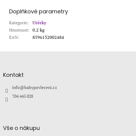
Doplňkové parametry
Kategorie
:
Utěrky
Hmotnost
:
0.2 kg
EAN
:
8596132002484
Z
á
p
a
Kontakt
t
í
info
@
babypovleceni.cz
704 445 028
Vše o nákupu