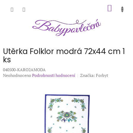
Přejít
NÁKUP
na
obsah
KOŠÍK
Utěrka Folklor modrá 72x44 cm 1
ks
040500-KARO2AMODA
Průměrné
Neohodnoceno
Podrobnosti hodnocení
Značka:
Forbyt
hodnocení
produktu
je
0,0
z
5
hvězdiček.