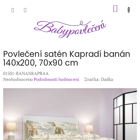
Přejít
NÁKUP
na
obsah
KOŠÍK
Povlečení satén Kapradí banán
140x200, 70x90 cm
01501-BANANKAPRAA
Průměrné
Neohodnoceno
Podrobnosti hodnocení
Značka:
Dadka
hodnocení
produktu
je
0,0
z
5
hvězdiček.