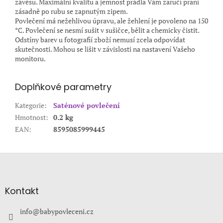
závěsu. Maximální kvalitu a jemnost prádla Vám zaručí praní
zásadně po rubu se zapnutým zipem.
Povlečení má nežehlivou úpravu, ale žehlení je povoleno na 150
°C. Povlečení se nesmí sušit v sušičce, bělit a chemicky čistit.
Odstíny barev u fotografií zboží nemusí zcela odpovídat
skutečnosti. Mohou se lišit v závislosti na nastavení Vašeho
monitoru.
Doplňkové parametry
Kategorie
:
Saténové povlečení
Hmotnost
:
0.2 kg
EAN
:
8595085999445
Z
á
p
a
Kontakt
t
í
info
@
babypovleceni.cz