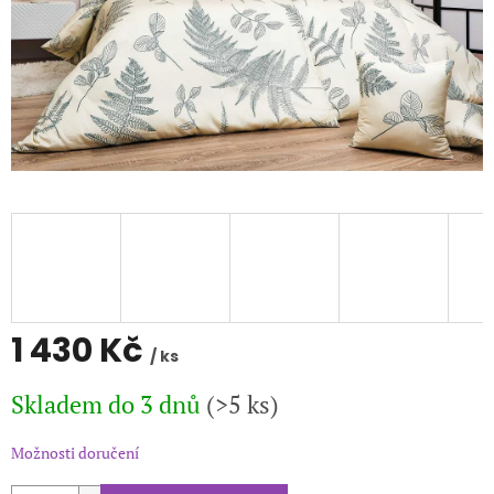
1 430 Kč
/ ks
Měrná
Skladem do 3 dnů
(>5 ks)
cena:
Možnosti doručení