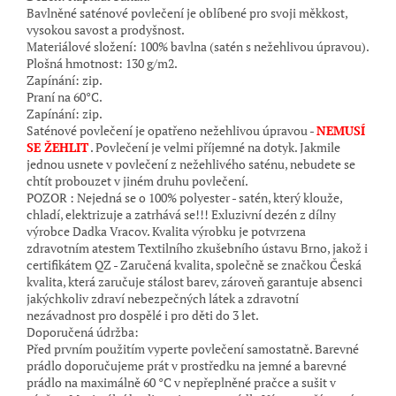
Bavlněné saténové povlečení je oblíbené pro svoji měkkost,
vysokou savost a prodyšnost.
Materiálové složení: 100% bavlna (satén s nežehlivou úpravou).
Plošná hmotnost: 130 g/m2.
Zapínání: zip.
Praní na 60°C.
Zapínání: zip.
Saténové povlečení je opatřeno nežehlivou úpravou -
NEMUSÍ
SE ŽEHLIT
. Povlečení je velmi příjemné na dotyk. Jakmile
jednou usnete v povlečení z nežehlivého saténu, nebudete se
chtít probouzet v jiném druhu povlečení.
POZOR : Nejedná se o 100% polyester - satén, který klouže,
chladí, elektrizuje a zatrhává se!!! Exluzivní dezén z dílny
výrobce Dadka Vracov. Kvalita výrobku je potvrzena
zdravotním atestem Textilního zkušebního ústavu Brno, jakož i
certifikátem QZ - Zaručená kvalita, společně se značkou Česká
kvalita, která zaručuje stálost barev, zároveň garantuje absenci
jakýchkoliv zdraví nebezpečných látek a zdravotní
nezávadnost pro dospělé i pro děti do 3 let.
Doporučená údržba:
Před prvním použitím vyperte povlečení samostatně. Barevné
prádlo doporučujeme prát v prostředku na jemné a barevné
prádlo na maximálně 60 °C v nepřeplněné pračce a sušit v