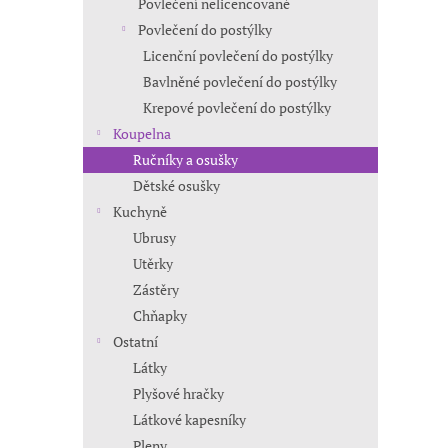
Povlečení nelicencované
Povlečení do postýlky
Licenční povlečení do postýlky
Bavlněné povlečení do postýlky
Krepové povlečení do postýlky
Koupelna
Ručníky a osušky
Dětské osušky
Kuchyně
Ubrusy
Utěrky
Zástěry
Chňapky
Ostatní
Látky
Plyšové hračky
Látkové kapesníky
Pleny