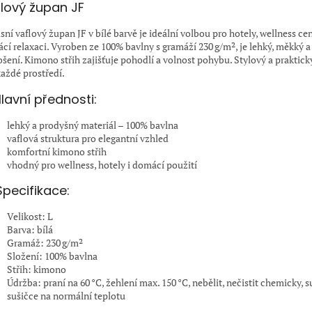
lový župan JF
ní vaflový župan JF v bílé barvě je ideální volbou pro hotely, wellness cen
cí relaxaci. Vyroben ze 100% bavlny s gramáží 230 g/m², je lehký, měkký 
ošení. Kimono střih zajišťuje pohodlí a volnost pohybu. Stylový a praktic
každé prostředí.
lavní přednosti:
lehký a prodyšný materiál – 100% bavlna
vaflová struktura pro elegantní vzhled
komfortní kimono střih
vhodný pro wellness, hotely i domácí použití
Specifikace:
Velikost: L
Barva: bílá
Gramáž: 230 g/m²
Složení: 100% bavlna
Střih: kimono
Údržba: praní na 60 °C, žehlení max. 150 °C, nebělit, nečistit chemicky, s
sušičce na normální teplotu