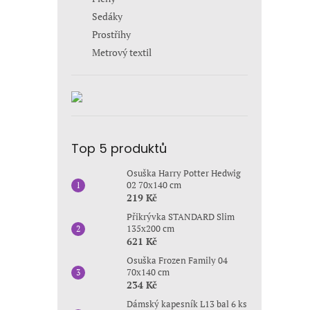
Sedáky
Prostřihy
Metrový textil
Top 5 produktů
Osuška Harry Potter Hedwig
02 70x140 cm
219 Kč
Přikrývka STANDARD Slim
135x200 cm
621 Kč
Osuška Frozen Family 04
70x140 cm
234 Kč
Dámský kapesník L13 bal 6 ks