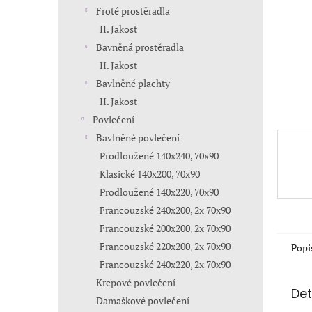
n
Froté prostěradla
e
II. Jakost
l
Bavněná prostěradla
II. Jakost
Bavlněné plachty
II. Jakost
Povlečení
Bavlněné povlečení
Prodloužené 140x240, 70x90
Klasické 140x200, 70x90
Prodloužené 140x220, 70x90
Francouzské 240x200, 2x 70x90
Francouzské 200x200, 2x 70x90
Francouzské 220x200, 2x 70x90
Popi
Francouzské 240x220, 2x 70x90
Krepové povlečení
Det
Damaškové povlečení