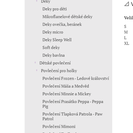
Deky
📐 
Deky pro děti
Mikroflanelové dětské deky
Veli
Deky ovečka, beránek
S
M
Deky micro
L
Deky Sleep Well
XL
Soft deky
Deky bavlna
Dětské povlečení
Povlečení pro holky
Povlečení Frozen - Ledové království
Povlečení Máša a Medvěd
Povlečení Minnie a Mickey
Povlečení Prasátko Peppa - Peppa
Pig
Povlečení Tlapková Patrola - Paw
Patrol
Povlečení Mimoni