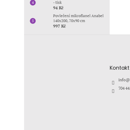
- tisk
94 Kč
Povlečení mikroflanel Anabel
140x200, 70x90 cm
997 Kč
Z
á
p
a
t
Kontakt
í
info
@
704 44