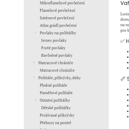
Vaf
Mikroflanelové povlečení
Flanelové povlečení
Luxus
Saténové povlečení
domá
na n
Atlas grádl povlečení
pro 
Povlaky na polštářky
✅ H
Jersey povlaky
Froté povlaky
Bavlněné povlaky
Matracové chrániče
Matracové chrániče
Polštáře, přikrývky, deky
📏 
Plněné polštáře
Paměťové polštáře
Ostatní polštářky
Dětské polštářky
Prošívané přikrývky
Přehozy na postel