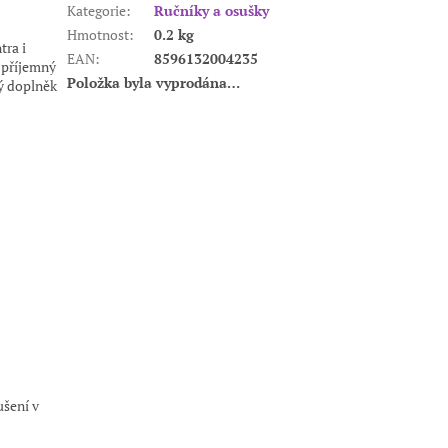
Kategorie
:
Ručníky a osušky
Hmotnost
:
0.2 kg
tra i
EAN
:
8596132004235
a příjemný
Položka byla vyprodána…
ký doplněk
ušení v