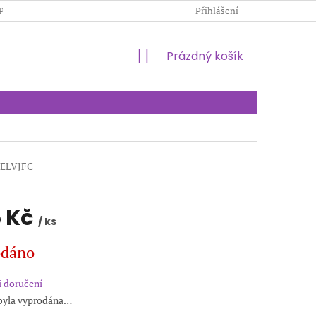
PODMÍNKY OCHRANY OSOBNÍCH ÚDAJŮ
Přihlášení
KONTAKTY
NÁKUPNÍ
Prázdný košík
KOŠÍK
ELVJFC
 Kč
/ ks
odáno
 doručení
byla vyprodána…