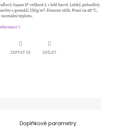
aflový župan JF velikost L v bílé barvě. Lehký, pohodlný,
avlny s gramáží 230 g/m². Kimono střih. Praní na 60 °C,
 normální teplotu.
 informace
ZEPTAT SE
SDÍLET
Doplňkové parametry