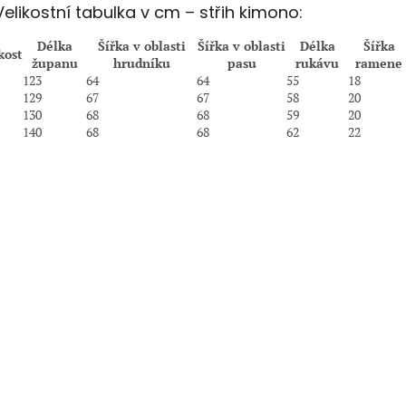
Velikostní tabulka v cm – střih kimono:
Délka
Šířka v oblasti
Šířka v oblasti
Délka
Šířka
kost
županu
hrudníku
pasu
rukávu
ramene
123
64
64
55
18
129
67
67
58
20
130
68
68
59
20
140
68
68
62
22