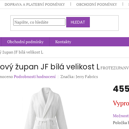
DOPRAVA A PLATEBNÍ PODMÍNKY
OBCHODNÍ PODMÍNKY
HLEDAT
Obchodní podmínky
Kontakty
 župan JF bílá velikost L
ový župan JF bílá velikost L
FROTEZUPANV
né
noceno
Podrobnosti hodnocení
Značka:
Jerry Fabrics
ení
455
u
Měrná
Vypr
cena:
ek.
Možnosti
Položka 