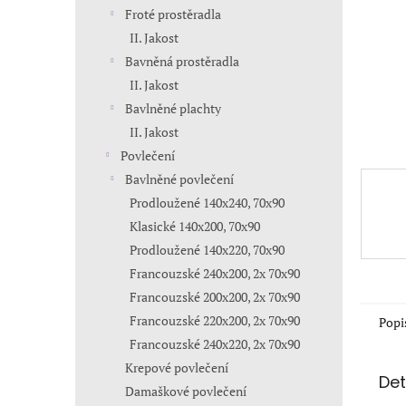
n
Froté prostěradla
e
II. Jakost
l
Bavněná prostěradla
II. Jakost
Bavlněné plachty
II. Jakost
Povlečení
Bavlněné povlečení
Prodloužené 140x240, 70x90
Klasické 140x200, 70x90
Prodloužené 140x220, 70x90
Francouzské 240x200, 2x 70x90
Francouzské 200x200, 2x 70x90
Francouzské 220x200, 2x 70x90
Popi
Francouzské 240x220, 2x 70x90
Krepové povlečení
Det
Damaškové povlečení