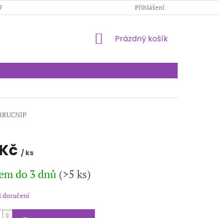
PODMÍNKY OCHRANY OSOBNÍCH ÚDAJŮ
Přihlášení
KONTAKTY
NÁKUPNÍ
Prázdný košík
KOŠÍK
RRUCNIP
 Kč
/ ks
em do 3 dnů
(>5 ks)
 doručení