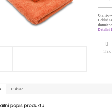
Oranžový 
Hebký, sa
domácnost
Detailní
TISK
s
Diskuze
ailní popis produktu