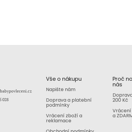
Vše o nákupu
Proč n
nás
Napište nám
babypovleceni.cz
Doprava
5 028
Doprava a platební
200 Kč
podmínky
Vrácení 
Vrácení zboží a
a ZDAR
reklamace
Obchodní podmínky