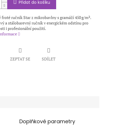
Přidat do košíku
froté ručník Star z mikrobavlny s gramáží 450 g/m².
vý a stálobarevný ručník v energickém odstínu pro
i i profesionální použití.
 informace
ZEPTAT SE
SDÍLET
Doplňkové parametry