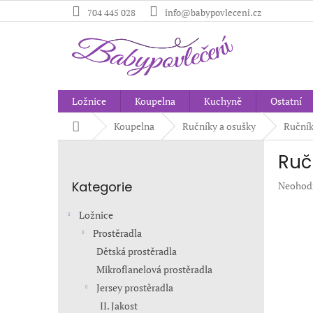
Přejít
704 445 028
info@babypovleceni.cz
na
obsah
Ložnice
Koupelna
Kuchyně
Ostatní
Domů
Koupelna
Ručníky a osušky
Ručník
P
Ruč
o
Přeskočit
s
Kategorie
Průměr
Neohod
kategorie
t
hodnoc
r
produkt
Ložnice
a
je
Prostěradla
n
0,0
Dětská prostěradla
z
n
5
í
Mikroflanelová prostěradla
hvězdič
p
Jersey prostěradla
a
II. Jakost