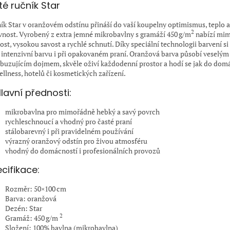
té ručník Star
ík Star v oranžovém odstínu přináší do vaší koupelny optimismus, teplo a
2
vnost. Vyrobený z extra jemné mikrobavlny s gramáží 450 g/m
nabízí mi
ost, vysokou savost a rychlé schnutí. Díky speciální technologii barvení s
 intenzivní barvu i při opakovaném praní. Oranžová barva působí veselým
buzujícím dojmem, skvěle oživí každodenní prostor a hodí se jak do domá
ellness, hotelů či kosmetických zařízení.
lavní přednosti:
mikrobavlna pro mimořádně hebký a savý povrch
rychleschnoucí a vhodný pro časté praní
stálobarevný i při pravidelném používání
výrazný oranžový odstín pro živou atmosféru
vhodný do domácností i profesionálních provozů
cifikace:
Rozměr: 50×100 cm
Barva: oranžová
Dezén: Star
2
Gramáž: 450 g/m
Složení: 100% bavlna (mikrobavlna)