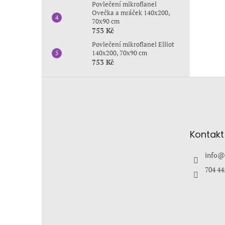
Povlečení mikroflanel
Ovečka a mráček 140x200,
70x90 cm
753 Kč
Povlečení mikroflanel Elliot
140x200, 70x90 cm
753 Kč
Z
á
p
a
t
Kontakt
í
info
@
704 44