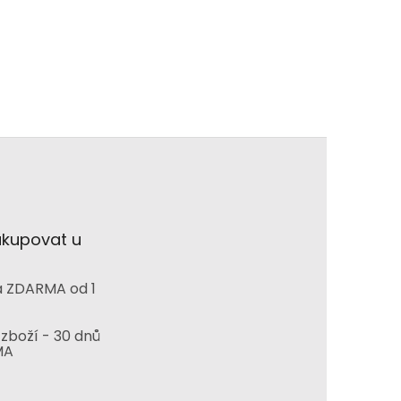
akupovat u
 ZDARMA od 1
zboží - 30 dnů
MA