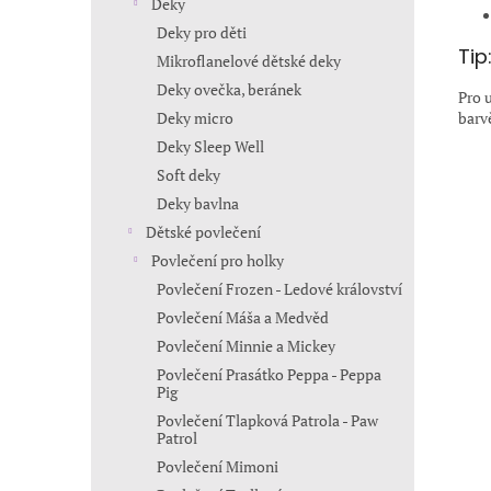
Deky
Deky pro děti
Tip
Mikroflanelové dětské deky
Deky ovečka, beránek
Pro 
barv
Deky micro
Deky Sleep Well
Soft deky
Deky bavlna
Dětské povlečení
Povlečení pro holky
Povlečení Frozen - Ledové království
Povlečení Máša a Medvěd
Povlečení Minnie a Mickey
Povlečení Prasátko Peppa - Peppa
Pig
Povlečení Tlapková Patrola - Paw
Patrol
Povlečení Mimoni