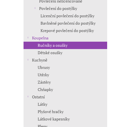
Povlečení nelicencované
Povlečení do postýlky
Licenční povlečení do postýlky
Bavlněné povlečení do postýlky
Krepové povlečení do postýlky
Koupelna
Ručníky a osušky
Dětské osušky
Kuchyně
Ubrusy
Utěrky
Zástěry
Chňapky
Ostatní
Látky
Plyšové hračky
Látkové kapesníky
Pleny