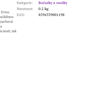
Kategorie
:
Ručníky a osušky
Hmotnost
:
0.2 kg
 živou
EAN
:
8596339001198
mořádnou
i zachová
 a
cnosti, tak