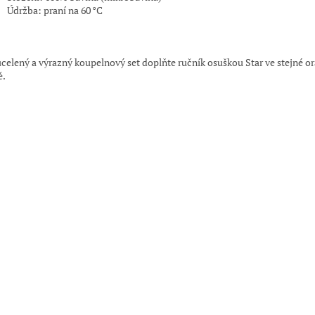
Údržba: praní na 60 °C
:
ucelený a výrazný koupelnový set doplňte ručník osuškou Star ve stejné o
ě.