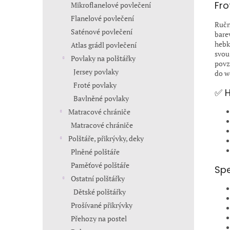
Fro
Mikroflanelové povlečení
Flanelové povlečení
Ručn
Saténové povlečení
bare
hebk
Atlas grádl povlečení
svou
Povlaky na polštářky
povz
Jersey povlaky
do w
Froté povlaky
✅ H
Bavlněné povlaky
Matracové chrániče
Matracové chrániče
Polštáře, přikrývky, deky
Plněné polštáře
Paměťové polštáře
Spe
Ostatní polštářky
Dětské polštářky
Prošívané přikrývky
Přehozy na postel