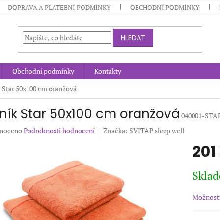
DOPRAVA A PLATEBNÍ PODMÍNKY
OBCHODNÍ PODMÍNKY
HLEDAT
Obchodní podmínky
Kontakty
 Star 50x100 cm oranžová
ník Star 50x100 cm oranžová
040001-STA
né
noceno
Podrobnosti hodnocení
Značka:
SVITAP sleep well
ení
201
u
Měrná
Sklad
cena:
ek.
Možnosti