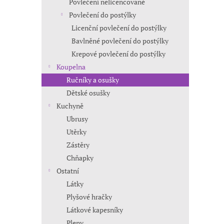
Povlečení nelicencované
Povlečení do postýlky
Licenční povlečení do postýlky
Bavlněné povlečení do postýlky
Krepové povlečení do postýlky
Koupelna
Ručníky a osušky
Dětské osušky
Kuchyně
Ubrusy
Utěrky
Zástěry
Chňapky
Ostatní
Látky
Plyšové hračky
Látkové kapesníky
Pleny