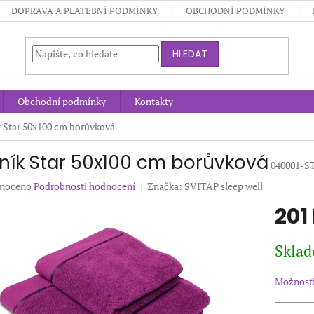
DOPRAVA A PLATEBNÍ PODMÍNKY
OBCHODNÍ PODMÍNKY
HLEDAT
Obchodní podmínky
Kontakty
 Star 50x100 cm borůvková
ník Star 50x100 cm borůvková
040001-
né
noceno
Podrobnosti hodnocení
Značka:
SVITAP sleep well
ení
201
u
Měrná
Sklad
cena:
ek.
Možnosti