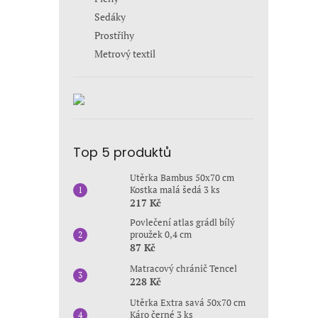
Sedáky
Prostřihy
Metrový textil
Top 5 produktů
Utěrka Bambus 50x70 cm
Kostka malá šedá 3 ks
217 Kč
Povlečení atlas grádl bílý
proužek 0,4 cm
87 Kč
Matracový chránič Tencel
228 Kč
Utěrka Extra savá 50x70 cm
Káro černé 3 ks