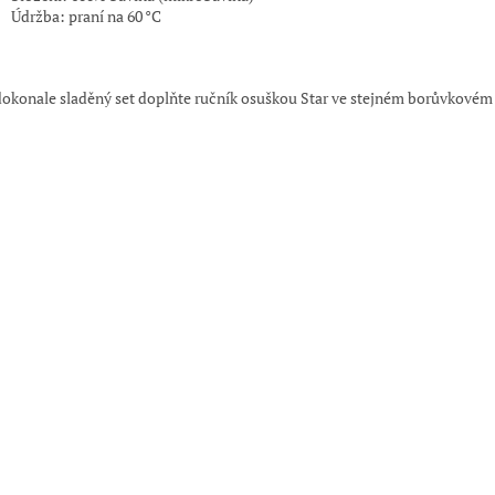
Údržba: praní na 60 °C
:
dokonale sladěný set doplňte ručník osuškou Star ve stejném borůvkovém