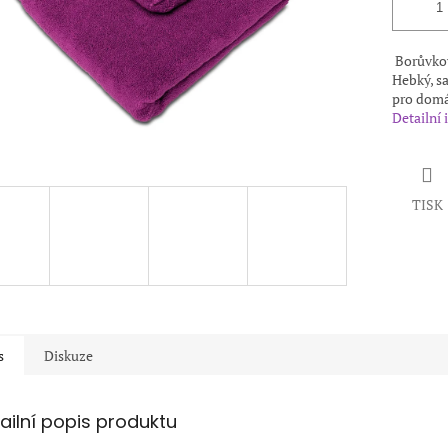
Borůvkový
Hebký, s
pro domác
Detailní
TISK
s
Diskuze
ailní popis produktu