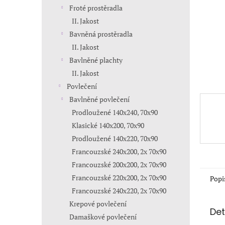
n
Froté prostěradla
e
II. Jakost
l
Bavněná prostěradla
II. Jakost
Bavlněné plachty
II. Jakost
Povlečení
Bavlněné povlečení
Prodloužené 140x240, 70x90
Klasické 140x200, 70x90
Prodloužené 140x220, 70x90
Francouzské 240x200, 2x 70x90
Francouzské 200x200, 2x 70x90
Francouzské 220x200, 2x 70x90
Popi
Francouzské 240x220, 2x 70x90
Krepové povlečení
Det
Damaškové povlečení