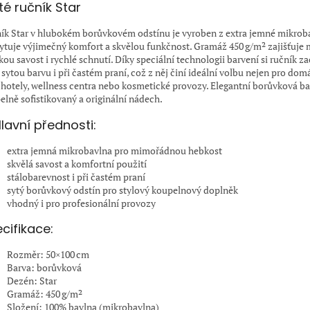
té ručník Star
ík Star v hlubokém borůvkovém odstínu je vyroben z extra jemné mikroba
ytuje výjimečný komfort a skvělou funkčnost. Gramáž 450 g/m² zajišťuje 
kou savost i rychlé schnutí. Díky speciální technologii barvení si ručník 
sytou barvu i při častém praní, což z něj činí ideální volbu nejen pro domá
o hotely, wellness centra nebo kosmetické provozy. Elegantní borůvková b
elně sofistikovaný a originální nádech.
lavní přednosti:
extra jemná mikrobavlna pro mimořádnou hebkost
skvělá savost a komfortní použití
stálobarevnost i při častém praní
sytý borůvkový odstín pro stylový koupelnový doplněk
vhodný i pro profesionální provozy
cifikace:
Rozměr: 50×100 cm
Barva: borůvková
Dezén: Star
Gramáž: 450 g/m²
Složení: 100% bavlna (mikrobavlna)