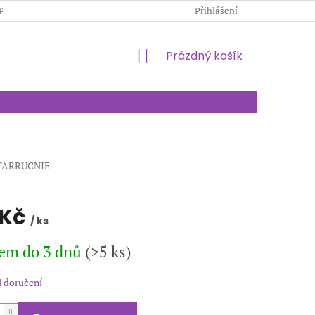
PODMÍNKY OCHRANY OSOBNÍCH ÚDAJŮ
Přihlášení
KONTAKTY
NÁKUPNÍ
Prázdný košík
KOŠÍK
STARRUCNIE
 Kč
/ ks
em do 3 dnů
(>5 ks)
 doručení