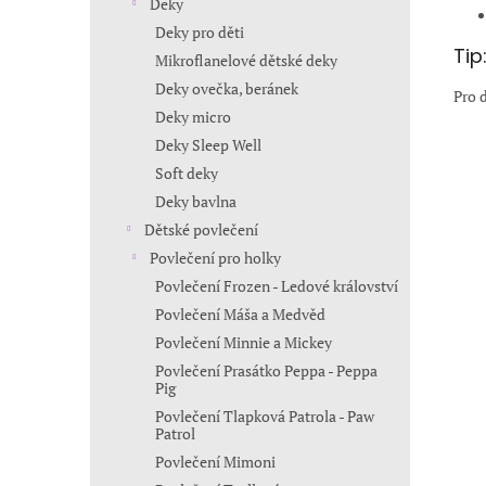
Deky
Deky pro děti
Tip
Mikroflanelové dětské deky
Deky ovečka, beránek
Pro 
Deky micro
Deky Sleep Well
Soft deky
Deky bavlna
Dětské povlečení
Povlečení pro holky
Povlečení Frozen - Ledové království
Povlečení Máša a Medvěd
Povlečení Minnie a Mickey
Povlečení Prasátko Peppa - Peppa
Pig
Povlečení Tlapková Patrola - Paw
Patrol
Povlečení Mimoni