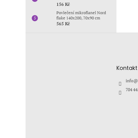
156 Kč
Povlečení mikroflanel Nord
flake 140x200, 70x90 cm
565 Kč
Z
á
p
a
t
Kontakt
í
info
@
704 44