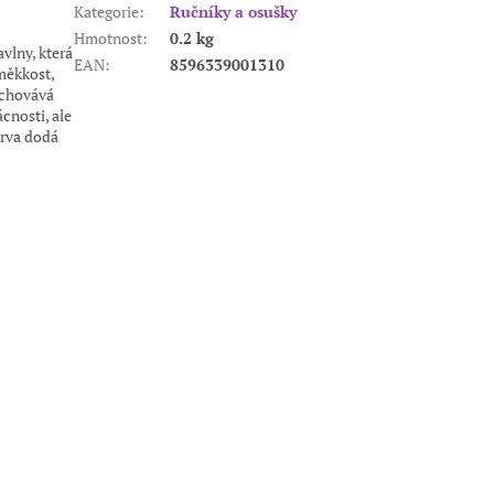
Kategorie
:
Ručníky a osušky
Hmotnost
:
0.2 kg
vlny, která
EAN
:
8596339001310
měkkost,
zachovává
cnosti, ale
arva dodá