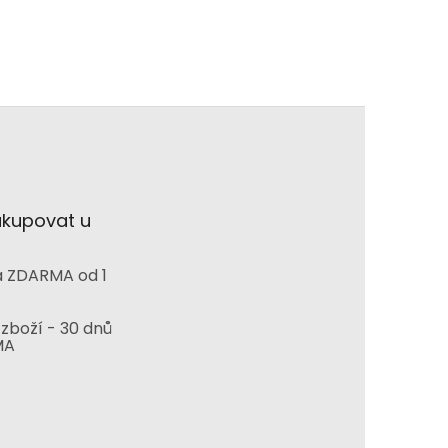
akupovat u
 ZDARMA od 1
zboží - 30 dnů
MA