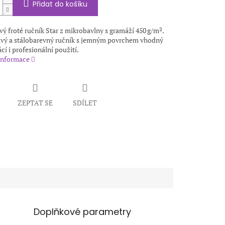
Přidat do košíku
 froté ručník Star z mikrobavlny s gramáží 450 g/m².
avý a stálobarevný ručník s jemným povrchem vhodný
í i profesionální použití.
 informace
ZEPTAT SE
SDÍLET
Doplňkové parametry