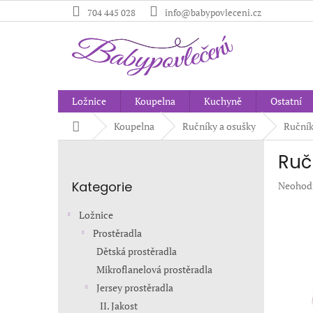
Přejít
704 445 028
info@babypovleceni.cz
na
obsah
Ložnice
Koupelna
Kuchyně
Ostatní
Domů
Koupelna
Ručníky a osušky
Ručník
P
Ruč
o
Přeskočit
s
Kategorie
Průměr
Neohod
kategorie
t
hodnoc
r
produkt
Ložnice
a
je
Prostěradla
n
0,0
Dětská prostěradla
z
n
5
í
Mikroflanelová prostěradla
hvězdič
p
Jersey prostěradla
a
II. Jakost