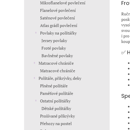
Fro
Mikroflanelové povlečení
Flanelové povlečení
Ručn
Saténové povlečení
posk
vyso
Atlas grádl povlečení
svou 
Povlaky na polštářky
i pr
Jersey povlaky
koup
Froté povlaky
✅ H
Bavlněné povlaky
Matracové chrániče
Matracové chrániče
Polštáře, přikrývky, deky
Plněné polštáře
Paměťové polštáře
Spe
Ostatní polštářky
Dětské polštářky
Prošívané přikrývky
Přehozy na postel