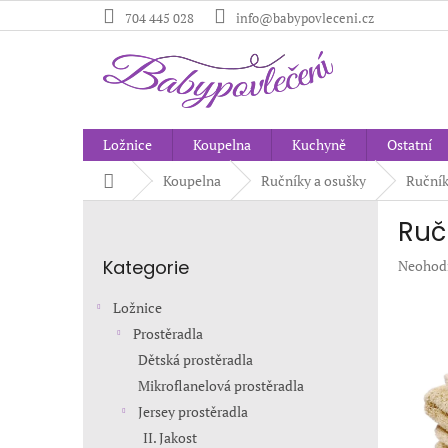
Přejít
704 445 028
info@babypovleceni.cz
na
obsah
Ložnice
Koupelna
Kuchyně
Ostatní
Domů
Koupelna
Ručníky a osušky
Ručník
P
Ruč
o
Přeskočit
s
Kategorie
Průměr
Neohod
kategorie
t
hodnoc
r
produkt
Ložnice
a
je
Prostěradla
n
0,0
Dětská prostěradla
z
n
5
í
Mikroflanelová prostěradla
hvězdič
p
Jersey prostěradla
a
II. Jakost