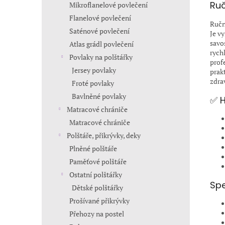
Ruč
Mikroflanelové povlečení
Flanelové povlečení
Ručn
Saténové povlečení
Je v
savo
Atlas grádl povlečení
rych
Povlaky na polštářky
prof
Jersey povlaky
prak
zdra
Froté povlaky
Bavlněné povlaky
✅ H
Matracové chrániče
Matracové chrániče
Polštáře, přikrývky, deky
Plněné polštáře
Paměťové polštáře
Ostatní polštářky
Spe
Dětské polštářky
Prošívané přikrývky
Přehozy na postel