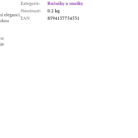
Kategorie
:
Ručníky a osušky
Hmotnost
:
0.2 kg
í eleganci.
EAN
:
8594157754531
sokou
co
uje