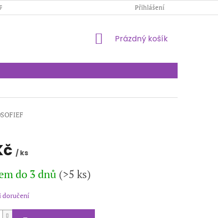
PODMÍNKY OCHRANY OSOBNÍCH ÚDAJŮ
Přihlášení
KONTAKTY
NÁKUPNÍ
Prázdný košík
KOŠÍK
0SOFIEF
Kč
/ ks
em do 3 dnů
(>5 ks)
 doručení