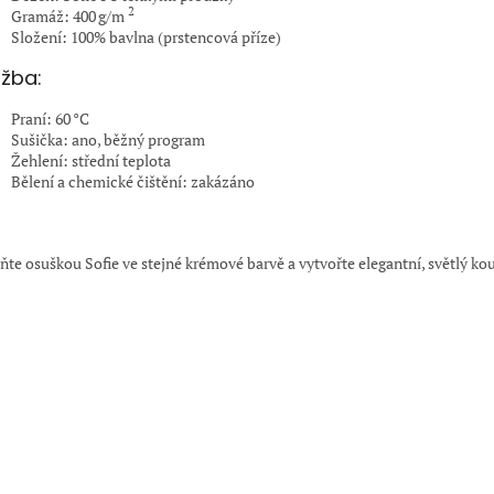
2
Gramáž: 400 g/m
Složení: 100% bavlna (prstencová příze)
žba:
Praní: 60 °C
Sušička: ano, běžný program
Žehlení: střední teplota
Bělení a chemické čištění: zakázáno
:
ňte osuškou Sofie ve stejné krémové barvě a vytvořte elegantní, světlý k