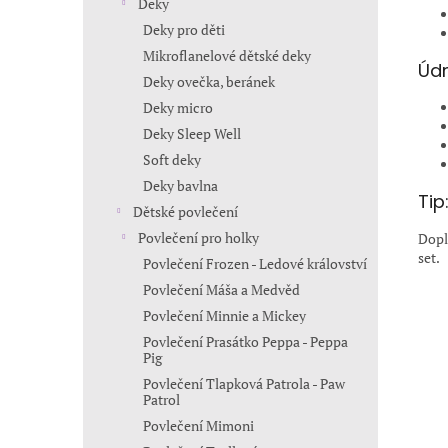
Deky
Deky pro děti
Mikroflanelové dětské deky
Údr
Deky ovečka, beránek
Deky micro
Deky Sleep Well
Soft deky
Deky bavlna
Tip
Dětské povlečení
Povlečení pro holky
Dopl
set.
Povlečení Frozen - Ledové království
Povlečení Máša a Medvěd
Povlečení Minnie a Mickey
Povlečení Prasátko Peppa - Peppa
Pig
Povlečení Tlapková Patrola - Paw
Patrol
Povlečení Mimoni