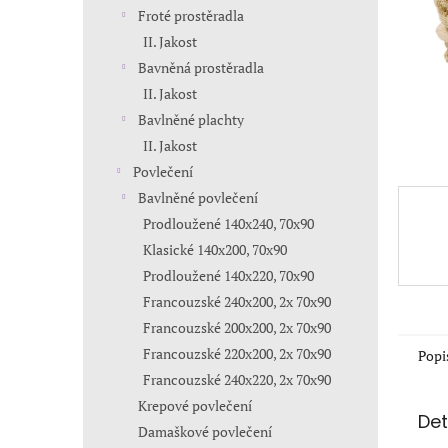
n
Froté prostěradla
e
II. Jakost
l
Bavněná prostěradla
II. Jakost
Bavlněné plachty
II. Jakost
Povlečení
Bavlněné povlečení
Prodloužené 140x240, 70x90
Klasické 140x200, 70x90
Prodloužené 140x220, 70x90
Francouzské 240x200, 2x 70x90
Francouzské 200x200, 2x 70x90
Francouzské 220x200, 2x 70x90
Popi
Francouzské 240x220, 2x 70x90
Krepové povlečení
Det
Damaškové povlečení