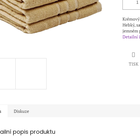
Krémový f
Hebký, sa
jemném p
Detailní
TISK
s
Diskuze
ailní popis produktu