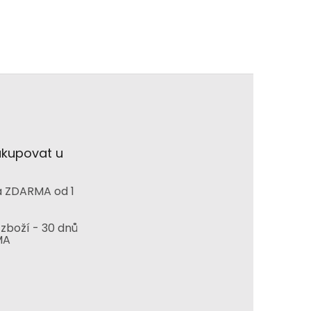
akupovat u
 ZDARMA od 1
zboží - 30 dnů
MA