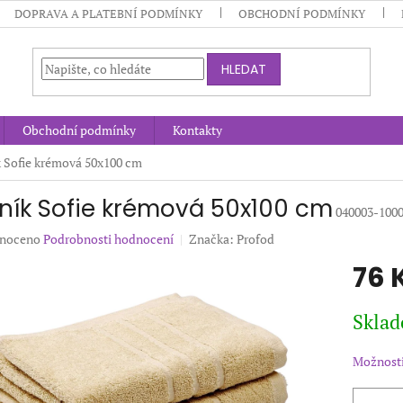
DOPRAVA A PLATEBNÍ PODMÍNKY
OBCHODNÍ PODMÍNKY
HLEDAT
Obchodní podmínky
Kontakty
 Sofie krémová 50x100 cm
ník Sofie krémová 50x100 cm
040003-100
né
noceno
Podrobnosti hodnocení
Značka:
Profod
ení
76 
u
Měrná
Sklad
cena:
ek.
Možnosti