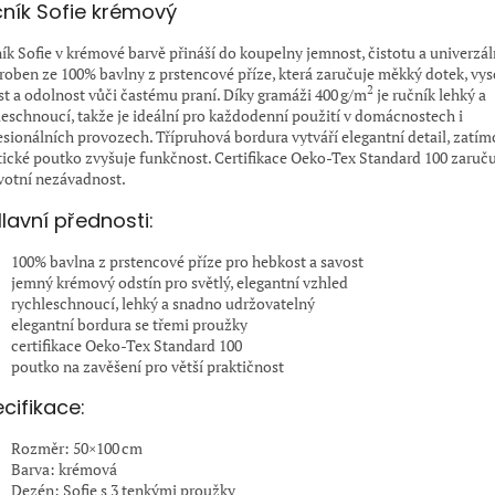
ník Sofie krémový
ík Sofie v krémové barvě přináší do koupelny jemnost, čistotu a univerzáln
yroben ze 100% bavlny z prstencové příze, která zaručuje měkký dotek, vy
2
st a odolnost vůči častému praní. Díky gramáži 400 g/m
je ručník lehký a
leschnoucí, takže je ideální pro každodenní použití v domácnostech i
esionálních provozech. Třípruhová bordura vytváří elegantní detail, zatím
tické poutko zvyšuje funkčnost. Certifikace Oeko-Tex Standard 100 zaruč
votní nezávadnost.
lavní přednosti:
100% bavlna z prstencové příze pro hebkost a savost
jemný krémový odstín pro světlý, elegantní vzhled
rychleschnoucí, lehký a snadno udržovatelný
elegantní bordura se třemi proužky
certifikace Oeko-Tex Standard 100
poutko na zavěšení pro větší praktičnost
cifikace:
Rozměr: 50×100 cm
Barva: krémová
Dezén: Sofie s 3 tenkými proužky