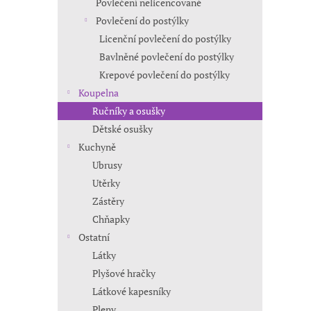
Povlečení nelicencované
Povlečení do postýlky
Licenční povlečení do postýlky
Bavlněné povlečení do postýlky
Krepové povlečení do postýlky
Koupelna
Ručníky a osušky
Dětské osušky
Kuchyně
Ubrusy
Utěrky
Zástěry
Chňapky
Ostatní
Látky
Plyšové hračky
Látkové kapesníky
Pleny