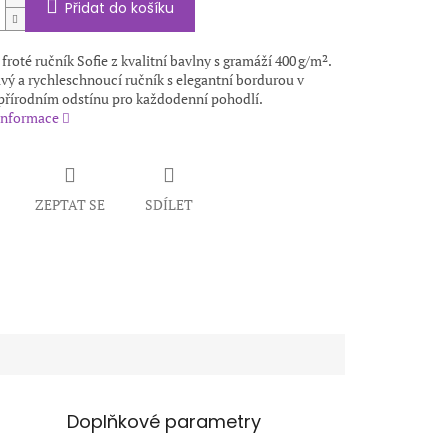
Přidat do košíku
roté ručník Sofie z kvalitní bavlny s gramáží 400 g/m².
vý a rychleschnoucí ručník s elegantní bordurou v
řírodním odstínu pro každodenní pohodlí.
 informace
ZEPTAT SE
SDÍLET
Doplňkové parametry