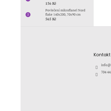
156 Kč
Povlečení mikroflanel Nord
flake 140x200, 70x90 cm
565 Kč
Z
á
p
a
t
Kontakt
í
info
@
704 44