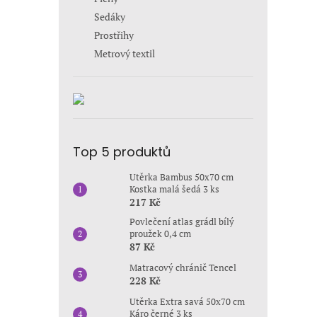
Sedáky
Prostřihy
Metrový textil
Top 5 produktů
Utěrka Bambus 50x70 cm
Kostka malá šedá 3 ks
217 Kč
Povlečení atlas grádl bílý
proužek 0,4 cm
87 Kč
Matracový chránič Tencel
228 Kč
Utěrka Extra savá 50x70 cm
Káro černé 3 ks