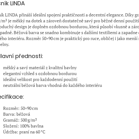
ník LINDA
ík LINDA přináší ideální spojení praktičnosti a decentní elegance. Díky g
g/m² je měkký na dotek a zároveň dostatečně savý pro běžné denní použití
oduchý design je doplněn ozdobnou bordurou, která působí vkusně a zár
padně. Béžová barva se snadno kombinuje s dalšími textiliemi a zapadne
ého interiéru. Rozměr 50×90 cm je praktický pro ruce, obličej i jako menší
elny.
lavní přednosti:
měkký a savý materiál z kvalitní bavlny
elegantní vzhled s ozdobnou bordurou
ideální velikost pro každodenní použití
neutrální béžová barva vhodná do každého interiéru
cifikace:
Rozměr: 50×90 cm
Barva: béžová
Gramáž: 500 g/m²
Složení: 100% bavlna
Údržba: praní na 60 °C