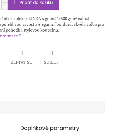
Přidat do košíku
učník z kolekce LINDA s gramáží 500 g/m² nabízí
spolehlivou savost a elegantní borduru. Skvělá volba pro
ní pohodlí i stylovou koupelnu.
 informace
ZEPTAT SE
SDÍLET
Doplňkové parametry