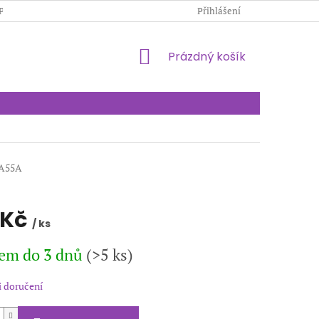
PODMÍNKY OCHRANY OSOBNÍCH ÚDAJŮ
Přihlášení
KONTAKTY
NÁKUPNÍ
Prázdný košík
KOŠÍK
PA55A
 Kč
/ ks
em do 3 dnů
(>5 ks)
 doručení