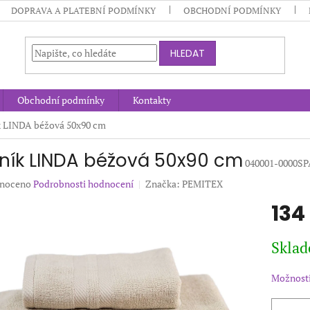
DOPRAVA A PLATEBNÍ PODMÍNKY
OBCHODNÍ PODMÍNKY
HLEDAT
Obchodní podmínky
Kontakty
 LINDA béžová 50x90 cm
ník LINDA béžová 50x90 cm
040001-0000S
né
noceno
Podrobnosti hodnocení
Značka:
PEMITEX
ení
134
u
Měrná
Sklad
cena:
ek.
Možnosti