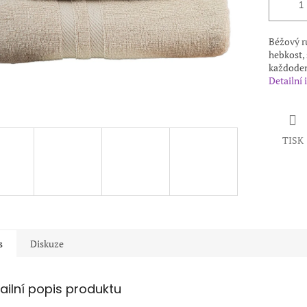
Béžový r
hebkost, 
každoden
Detailní
TISK
s
Diskuze
ailní popis produktu