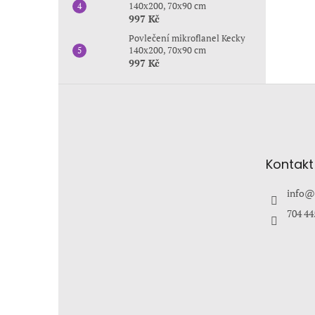
140x200, 70x90 cm
997 Kč
Povlečení mikroflanel Kecky
140x200, 70x90 cm
997 Kč
Z
á
p
a
t
Kontakt
í
info
@
704 44