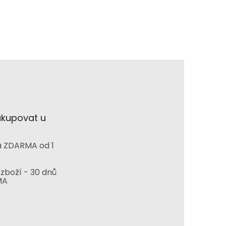
akupovat u
 ZDARMA od 1
zboží - 30 dnů
MA