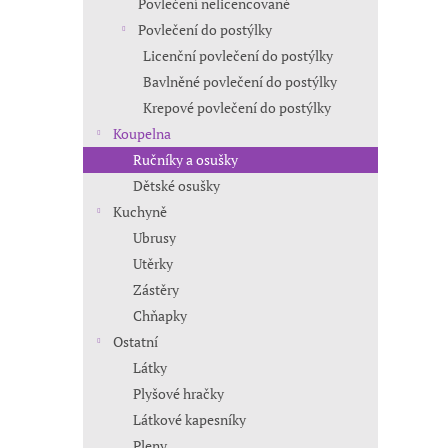
Povlečení nelicencované
Povlečení do postýlky
Licenční povlečení do postýlky
Bavlněné povlečení do postýlky
Krepové povlečení do postýlky
Koupelna
Ručníky a osušky
Dětské osušky
Kuchyně
Ubrusy
Utěrky
Zástěry
Chňapky
Ostatní
Látky
Plyšové hračky
Látkové kapesníky
Pleny