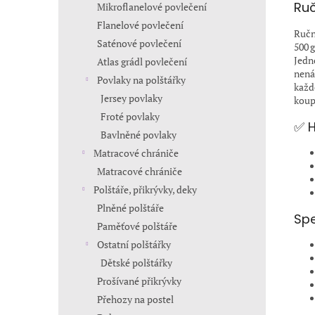
Ruč
Mikroflanelové povlečení
Flanelové povlečení
Ručn
Saténové povlečení
500 
Jedn
Atlas grádl povlečení
nená
Povlaky na polštářky
každ
Jersey povlaky
koup
Froté povlaky
✅ H
Bavlněné povlaky
Matracové chrániče
Matracové chrániče
Polštáře, přikrývky, deky
Plněné polštáře
Spe
Paměťové polštáře
Ostatní polštářky
Dětské polštářky
Prošívané přikrývky
Přehozy na postel