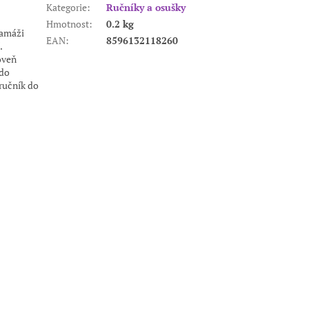
Kategorie
:
Ručníky a osušky
Hmotnost
:
0.2 kg
ramáži
EAN
:
8596132118260
.
oveň
 do
 ručník do