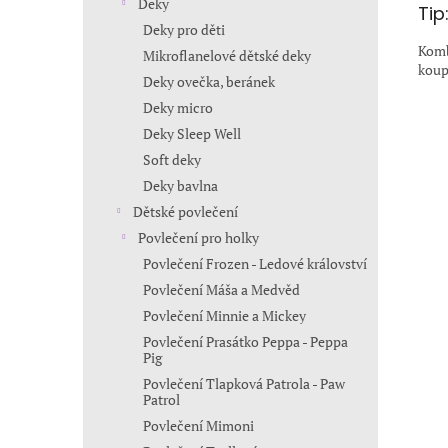
Deky
Tip
Deky pro děti
Komb
Mikroflanelové dětské deky
koup
Deky ovečka, beránek
Deky micro
Deky Sleep Well
Soft deky
Deky bavlna
Dětské povlečení
Povlečení pro holky
Povlečení Frozen - Ledové království
Povlečení Máša a Medvěd
Povlečení Minnie a Mickey
Povlečení Prasátko Peppa - Peppa
Pig
Povlečení Tlapková Patrola - Paw
Patrol
Povlečení Mimoni