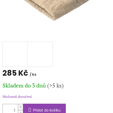
285 Kč
/ ks
Měrná
Skladem do 3 dnů
(>5 ks)
cena:
Možnosti doručení
Přidat do košíku