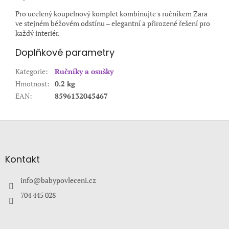
Pro ucelený koupelnový komplet kombinujte s ručníkem Zara
ve stejném béžovém odstínu – elegantní a přirozené řešení pro
každý interiér.
Doplňkové parametry
Kategorie
:
Ručníky a osušky
Hmotnost
:
0.2 kg
EAN
:
8596132045467
Z
á
p
a
Kontakt
t
í
info
@
babypovleceni.cz
704 445 028