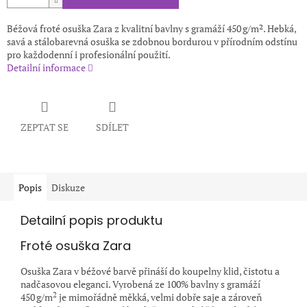
Béžová froté osuška Zara z kvalitní bavlny s gramáží 450 g/m². Hebká,
savá a stálobarevná osuška se zdobnou bordurou v přírodním odstínu
pro každodenní i profesionální použití.
Detailní informace
ZEPTAT SE
SDÍLET
Popis
Diskuze
Detailní popis produktu
Froté osuška Zara
Osuška Zara v béžové barvě přináší do koupelny klid, čistotu a
nadčasovou eleganci. Vyrobená ze 100% bavlny s gramáží
2
450 g/m
je mimořádně měkká, velmi dobře saje a zároveň