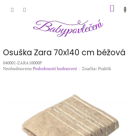
Přejít
NÁKUP
na
obsah
KOŠÍK
Osuška Zara 70x140 cm béžová
040001-ZARA10000P
Průměrné
Neohodnoceno
Podrobnosti hodnocení
Značka:
Praktik
hodnocení
produktu
je
0,0
z
5
hvězdiček.