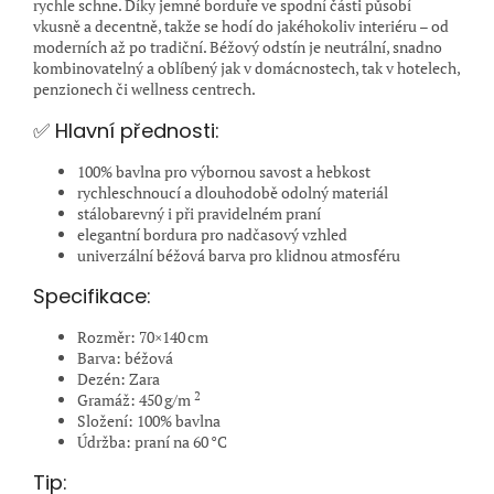
rychle schne. Díky jemné borduře ve spodní části působí
vkusně a decentně, takže se hodí do jakéhokoliv interiéru – od
moderních až po tradiční. Béžový odstín je neutrální, snadno
kombinovatelný a oblíbený jak v domácnostech, tak v hotelech,
penzionech či wellness centrech.
✅ Hlavní přednosti:
100% bavlna pro výbornou savost a hebkost
rychleschnoucí a dlouhodobě odolný materiál
stálobarevný i při pravidelném praní
elegantní bordura pro nadčasový vzhled
univerzální béžová barva pro klidnou atmosféru
Specifikace:
Rozměr: 70×140 cm
Barva: béžová
Dezén: Zara
2
Gramáž: 450 g/m
Složení: 100% bavlna
Údržba: praní na 60 °C
Tip: