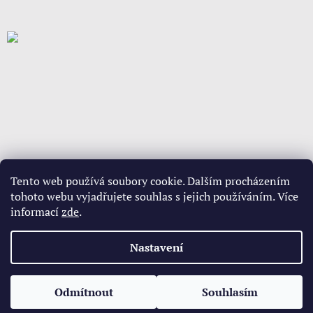
Tento web používá soubory cookie. Dalším procházením
tohoto webu vyjadřujete souhlas s jejich používáním. Více
informací
zde
.
Vytvořil Shoptet
Nastavení
Copyright 2026
www.babypovleceni.cz
. Všechna práva
Odmítnout
Souhlasím
vyhrazena.
Upravit nastavení cookies