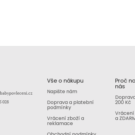
Vše o nákupu
Proč n
nás
Napište nám
babypovleceni.cz
Doprava
5 028
Doprava a platební
200 Kč
podmínky
Vrácení 
Vrácení zboží a
a ZDAR
reklamace
Obchodní podmínky