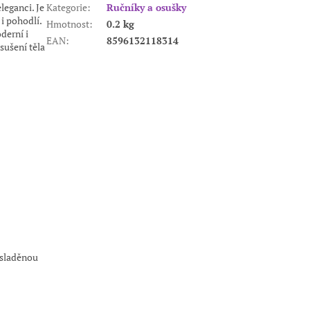
eganci. Je
Kategorie
:
Ručníky a osušky
i pohodlí.
Hmotnost
:
0.2 kg
derní i
EAN
:
8596132118314
sušení těla
sladěnou