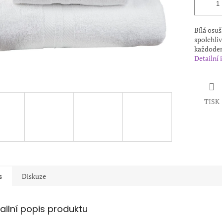
Bílá osuš
spolehliv
každoden
Detailní
TISK
s
Diskuze
ailní popis produktu