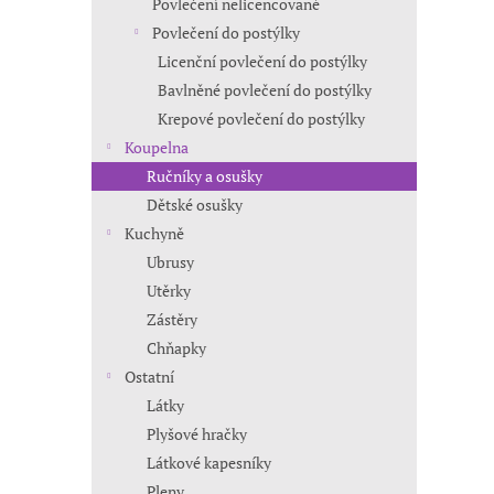
Povlečení nelicencované
Povlečení do postýlky
Licenční povlečení do postýlky
Bavlněné povlečení do postýlky
Krepové povlečení do postýlky
Koupelna
Ručníky a osušky
Dětské osušky
Kuchyně
Ubrusy
Utěrky
Zástěry
Chňapky
Ostatní
Látky
Plyšové hračky
Látkové kapesníky
Pleny