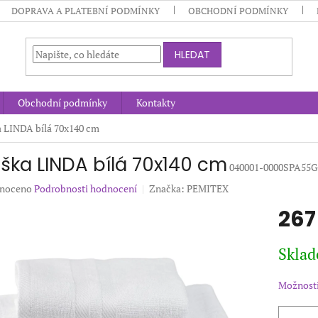
DOPRAVA A PLATEBNÍ PODMÍNKY
OBCHODNÍ PODMÍNKY
HLEDAT
Obchodní podmínky
Kontakty
 LINDA bílá 70x140 cm
ška LINDA bílá 70x140 cm
040001-0000SPA55G
né
noceno
Podrobnosti hodnocení
Značka:
PEMITEX
ení
267
u
Měrná
Sklad
cena:
ek.
Možnosti