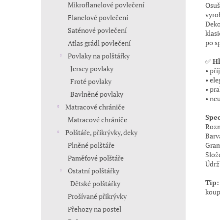
Mikroflanelové povlečení
Osuš
vyro
Flanelové povlečení
Deko
Saténové povlečení
klas
po sp
Atlas grádl povlečení
Povlaky na polštářky
✅
Hl
Jersey povlaky
• př
• el
Froté povlaky
• pr
Bavlněné povlaky
• ne
Matracové chrániče
Spec
Matracové chrániče
Rozm
Polštáře, přikrývky, deky
Barva
Gram
Plněné polštáře
Slož
Paměťové polštáře
Údrž
Ostatní polštářky
Tip:
Dětské polštářky
koup
Prošívané přikrývky
Přehozy na postel