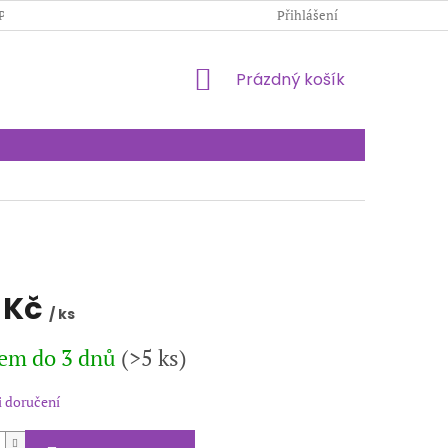
PODMÍNKY OCHRANY OSOBNÍCH ÚDAJŮ
Přihlášení
KONTAKTY
NÁKUPNÍ
Prázdný košík
KOŠÍK
 Kč
/ ks
em do 3 dnů
(>5 ks)
 doručení