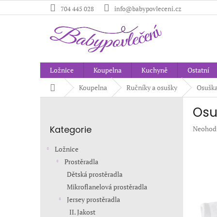
Přejít
704 445 028
info@babypovleceni.cz
na
obsah
Ložnice
Koupelna
Kuchyně
Ostatní
Domů
Koupelna
Ručníky a osušky
Osuška
P
Osu
o
Přeskočit
s
Kategorie
Průměr
Neohod
kategorie
t
hodnoc
r
produkt
Ložnice
a
je
Prostěradla
n
0,0
Dětská prostěradla
z
n
5
í
Mikroflanelová prostěradla
hvězdič
p
Jersey prostěradla
a
II. Jakost