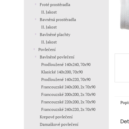
n
Froté prostěradla
e
II. Jakost
l
Bavněná prostěradla
II. Jakost
Bavlněné plachty
II. Jakost
Povlečení
Bavlněné povlečení
Prodloužené 140x240, 70x90
Klasické 140x200, 70x90
Prodloužené 140x220, 70x90
Francouzské 240x200, 2x 70x90
Francouzské 200x200, 2x 70x90
Francouzské 220x200, 2x 70x90
Popi
Francouzské 240x220, 2x 70x90
Krepové povlečení
Det
Damaškové povlečení