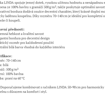
ka LINDA spojuje jemný dotek, vysokou užitnou hodnotu a nenápadnou el
bena ze 100% bavlny s gramáží 500 g/m², takže poskytuje optimální savost 
rativní bordura dodává osušce decentní charakter, který krásně doplní mo
icky laděnou koupelnu. Díky rozměru 70×140 cm je ideální pro kompletní o
rše či koupeli.
avní přednosti:
íjemná hebkost a kvalitní savost
egantní bordura pro decentní design
aktický rozměr pro každodenní použití
utrální bílá barva vhodná do každého interiéru
ifikace:
ěr: 70×140 cm
: bílá
áž: 500 g/m²
ení: 100% bavlna
ba: praní na 60 °C
Doporučujeme kombinovat s ručníkem LINDA 50×90 cm pro harmonicky 
elnu s důrazem na komfort i styl.