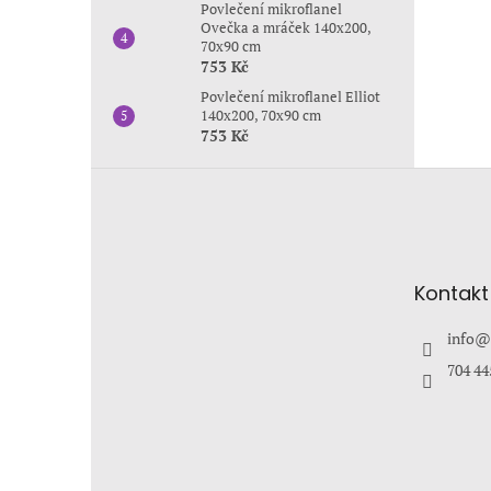
Povlečení mikroflanel
Ovečka a mráček 140x200,
70x90 cm
753 Kč
Povlečení mikroflanel Elliot
140x200, 70x90 cm
753 Kč
Z
á
p
a
t
Kontakt
í
info
@
704 44