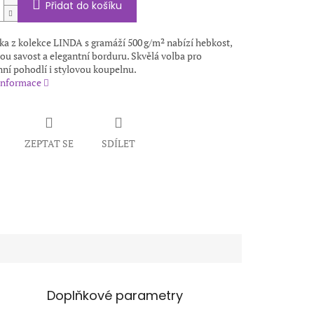
Přidat do košíku
ka z kolekce LINDA s gramáží 500 g/m² nabízí hebkost,
ou savost a elegantní borduru. Skvělá volba pro
ní pohodlí i stylovou koupelnu.
 informace
ZEPTAT SE
SDÍLET
Doplňkové parametry