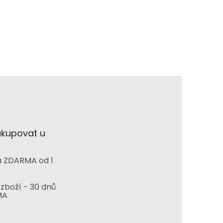
akupovat u
 ZDARMA od 1
zboží - 30 dnů
MA