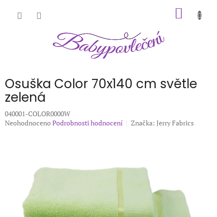
Přejít
NÁKUP
na
obsah
KOŠÍK
Osuška Color 70x140 cm světle
zelená
040001-COLOR0000W
Průměrné
Neohodnoceno
Podrobnosti hodnocení
Značka:
Jerry Fabrics
hodnocení
produktu
je
0,0
z
5
hvězdiček.