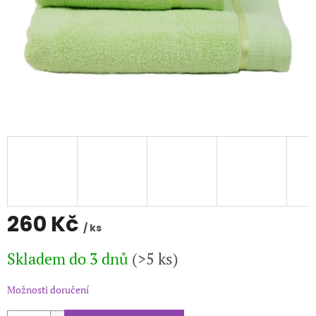
260 Kč
/ ks
Měrná
Skladem do 3 dnů
(>5 ks)
cena:
Možnosti doručení