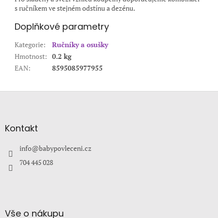
s ručníkem ve stejném odstínu a dezénu.
Doplňkové parametry
Kategorie
:
Ručníky a osušky
Hmotnost
:
0.2 kg
EAN
:
8595085977955
Z
á
p
a
Kontakt
t
í
info
@
babypovleceni.cz
704 445 028
Vše o nákupu