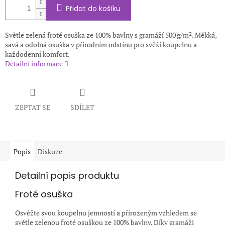
Přidat do košíku
Světle zelená froté osuška ze 100% bavlny s gramáží 500 g/m². Měkká,
savá a odolná osuška v přírodním odstínu pro svěží koupelnu a
každodenní komfort.
Detailní informace
ZEPTAT SE
SDÍLET
Popis
Diskuze
Detailní popis produktu
Froté osuška
Osvěžte svou koupelnu jemností a přirozeným vzhledem se
světle zelenou froté osuškou ze 100% bavlny. Díky gramáži