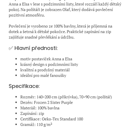
Anna a Elsa v lese s podzimními listy, které rozzáří každý dětský
pokoj. Na polštáři je zobrazen Olaf, který dodává povlečení
pozitivní atmosféru.
Povlečení je vyrobeno ze 100% bavlny, která je příjemná na
dotek a šetrná k dětské pokožce. Praktické zapínání na zip
zajišťuje snadné převlékání a údržbu.
✅ Hlavní přednosti:
motiv postaviček Anna a Elsa
krásný design s podzimními listy
kvalitní a prodyšný materiál
ideální pro malé fanoušky
Specifikace:
Rozměr: 140×200 cm (přikrývka), 70×90 cm (polštář)
Dezén: Frozen 2 Sister Purple
Materiál: 100% bavlna
Zapínání: zip
Certifikace: Oeko-Tex Standard 100
Gramáž: 110 g/m²