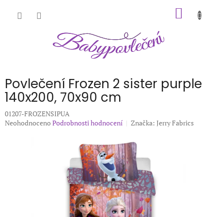
Přejít
NÁKUP
na
obsah
KOŠÍK
Povlečení Frozen 2 sister purple
140x200, 70x90 cm
01207-FROZENSIPUA
Průměrné
Neohodnoceno
Podrobnosti hodnocení
Značka:
Jerry Fabrics
hodnocení
produktu
je
0,0
z
5
hvězdiček.