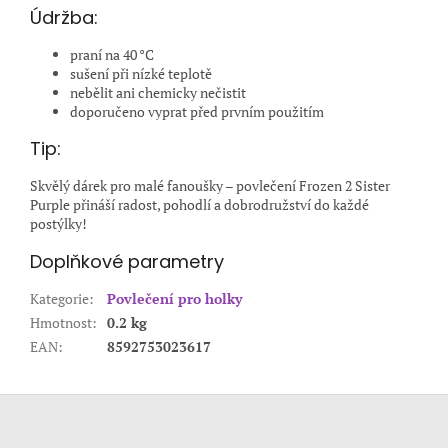
Údržba:
praní na 40 °C
sušení při nízké teplotě
nebělit ani chemicky nečistit
doporučeno vyprat před prvním použitím
Tip:
Skvělý dárek pro malé fanoušky – povlečení Frozen 2 Sister
Purple přináší radost, pohodlí a dobrodružství do každé
postýlky!
Doplňkové parametry
Kategorie
:
Povlečení pro holky
Hmotnost
:
0.2 kg
EAN
:
8592753023617
Z
á