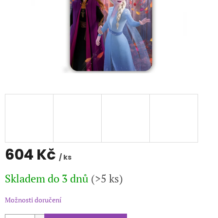
604 Kč
/ ks
Měrná
Skladem do 3 dnů
(>5 ks)
cena:
Možnosti doručení