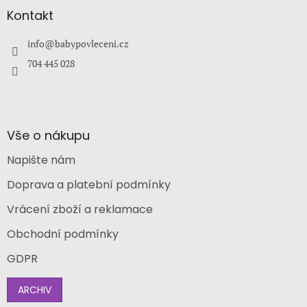
p
a
Kontakt
t
í
info
@
babypovleceni.cz
704 445 028
Vše o nákupu
Napište nám
Doprava a platební podmínky
Vrácení zboží a reklamace
Obchodní podmínky
GDPR
ARCHIV