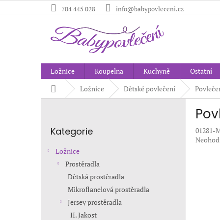
Přejít
704 445 028
info@babypovleceni.cz
na
obsah
Ložnice
Koupelna
Kuchyně
Ostatní
Domů
Ložnice
Dětské povlečení
Povleče
P
Pov
o
Přeskočit
s
Kategorie
01281
kategorie
t
Průměr
Neohod
r
hodnoc
Ložnice
a
produkt
Prostěradla
n
je
Dětská prostěradla
0,0
n
z
í
Mikroflanelová prostěradla
5
p
Jersey prostěradla
hvězdič
a
II. Jakost