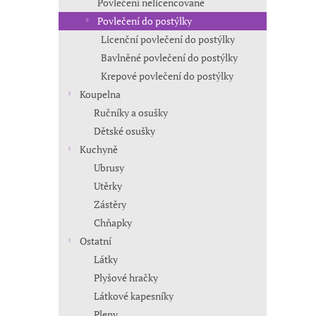
Povlečení nelicencované
Povlečení do postýlky
Licenční povlečení do postýlky
Bavlněné povlečení do postýlky
Krepové povlečení do postýlky
Koupelna
Ručníky a osušky
Dětské osušky
Kuchyně
Ubrusy
Utěrky
Zástěry
Chňapky
Ostatní
Látky
Plyšové hračky
Látkové kapesníky
Pleny