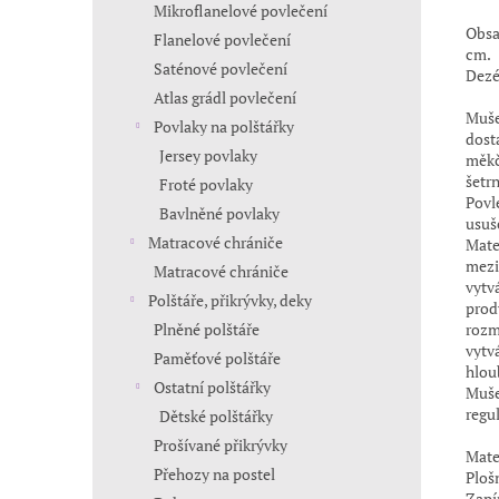
Mikroflanelové povlečení
Obsa
Flanelové povlečení
cm.
Saténové povlečení
Dezé
Atlas grádl povlečení
Muše
Povlaky na polštářky
dost
Jersey povlaky
měkč
šetrn
Froté povlaky
Povl
Bavlněné povlaky
usuš
Matracové chrániče
Mate
mezi
Matracové chrániče
vytv
Polštáře, přikrývky, deky
prody
rozm
Plněné polštáře
vytv
Paměťové polštáře
hlou
Ostatní polštářky
Muše
regu
Dětské polštářky
Prošívané přikrývky
Mate
Přehozy na postel
Ploš
Zapí