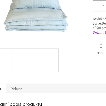
Bavlněné
barvě. P
bílým pr
Detailní
TISK
s
Diskuze
ailní popis produktu