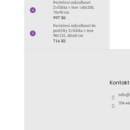
Povlečení mikroflanel
Zvířátka v lese 140x200,
70x90 cm
997 Kč
Povlečení mikroflanel do
postýlky Zvířátka v lese
90x135, 40x60 cm
716 Kč
Z
á
p
a
t
Kontakt
í
info
@
704 44