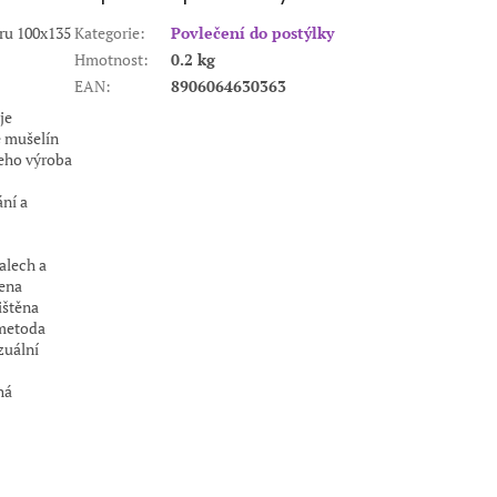
ěru 100x135
Kategorie
:
Povlečení do postýlky
Hmotnost
:
0.2 kg
EAN
:
8906064630363
je
e mušelín
jeho výroba
ání a
alech a
žena
ištěna
 metoda
zuální
há