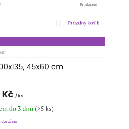
PODMÍNKY OCHRANY OSOBNÍCH ÚDAJŮ
Přihlášení
KONTAKTY
NÁKUPNÍ
Prázdný košík
KOŠÍK
 cm
100x135, 45x60 cm
 Kč
/ ks
em do 3 dnů
(>5 ks)
 doručení