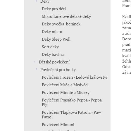
Deky
Pran
Deky pro děti
Mikroflanelové dětské deky
Kval
jakož
Deky ovečka, beránek
zaru
Deky micro
a zdr
Dopo
Deky Sleep Well
prád
Soft deky
maxi
Deky bavlna
kval
žehli
Dětské povlečení
Odst
Povlečení pro holky
závi
Povlečení Frozen - Ledové království
Povlečení Máša a Medvěd
Povlečení Minnie a Mickey
Povlečení Prasátko Peppa - Peppa
Pig
Povlečení Tlapková Patrola - Paw
Patrol
Povlečení Mimoni