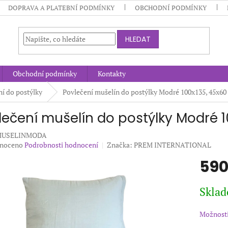
DOPRAVA A PLATEBNÍ PODMÍNKY
OBCHODNÍ PODMÍNKY
HLEDAT
Obchodní podmínky
Kontakty
ní do postýlky
Povlečení mušelín do postýlky Modré 100x135, 45x60
lečení mušelín do postýlky Modré 
-MUSELINMODA
né
noceno
Podrobnosti hodnocení
Značka:
PREM INTERNATIONAL
ení
590
u
Měrná
Sklad
cena:
ek.
Možnosti