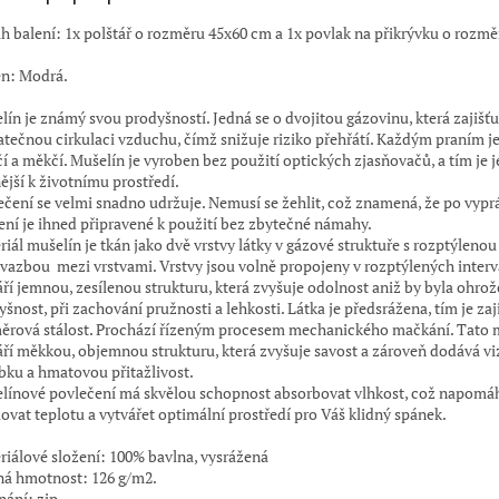
h balení: 1x polštář o rozměru 45x60 cm a 1x povlak na přikrývku o rozm
n: Modrá.
lín je známý svou prodyšností. Jedná se o dvojitou gázovinu, která zajišťu
atečnou cirkulaci vzduchu, čímž snižuje riziko přehřátí. Každým praním j
í a měkčí. Mušelín je vyroben bez použití optických zjasňovačů, a tím je 
ější k životnímu prostředí.
ečení se velmi snadno udržuje. Nemusí se žehlit, což znamená, že po vypr
ení je ihned připravené k použití bez zbytečné námahy.
riál mušelín je tkán jako dvě vrstvy látky v gázové struktuře s rozptýlenou
vazbou mezi vrstvami. Vrstvy jsou volně propojeny v rozptýlených interv
áří jemnou, zesílenou strukturu, která zvyšuje odolnost aniž by byla ohro
šnost, při zachování pružnosti a lehkosti. Látka je předsrážena, tím je zaj
ěrová stálost. Prochází řízeným procesem mechanického mačkání. Tato
áří měkkou, objemnou strukturu, která zvyšuje savost a zároveň dodává vi
bku a hmatovou přitažlivost.
línové povlečení má skvělou schopnost absorbovat vlhkost, což napomá
lovat teplotu a vytvářet optimální prostředí pro Váš klidný spánek.
riálové složení: 100% bavlna, vysrážená
ná hmotnost: 126 g/m2.
nání: zip.