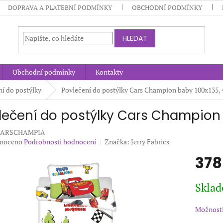
DOPRAVA A PLATEBNÍ PODMÍNKY
OBCHODNÍ PODMÍNKY
HLEDAT
Obchodní podmínky
Kontakty
ní do postýlky
Povlečení do postýlky Cars Champion baby 100x135,
lečení do postýlky Cars Champion
CARSCHAMPIA
né
noceno
Podrobnosti hodnocení
Značka:
Jerry Fabrics
ení
378
u
Měrná
Sklad
cena:
ek.
Možnosti