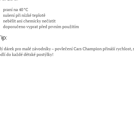
praní na 40 °C
sušení při nízké teplotě
nebělit ani chemicky nečistit
doporučeno vyprat před prvním použitím
Tip:
lý dárek pro malé závodníky – povlečení Cars Champion přináší rychlost, s
dlí do každé dětské postýlky!