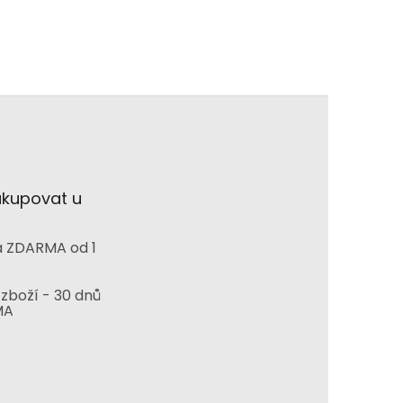
akupovat u
 ZDARMA od 1
zboží - 30 dnů
MA