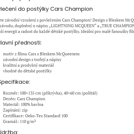
lečení do postýlky Cars Champion
jte závodní vzrušení s povlečením Cars Champion! Design s Bleskem Mc
 závodu, doplněný o nápisy „LIGHTNING MCQUEEN“ a „TRUE CHAMPION“ 
áší energii a radost do každé dětské postýlky. Ideální pro malé fanoušky fi
lavní přednosti:
motiv z filmu Cars s Bleskem McQueenem
závodní design s trofejí a nápisy
kvalitní a prodyšný materiál
vhodné do dětské postýlky
Specifikace:
Rozměr: 100×135 cm (přikrývka), 40×60 cm (polštář)
Dezén: Cars Champion
Materiál: 100% bavlna
Zapínání: zip
Certifikace: Oeko-Tex Standard 100
Gramáž: 110 g/m²
Údržba: