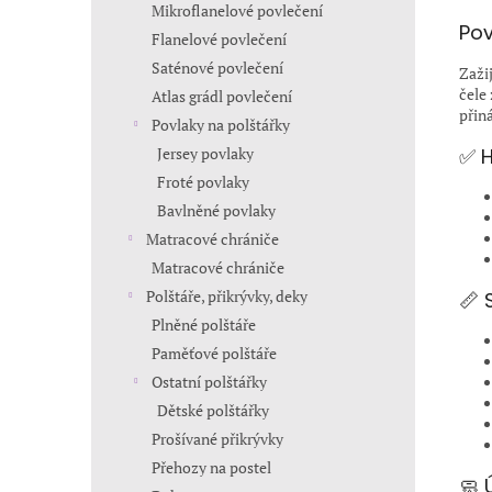
Mikroflanelové povlečení
Pov
Flanelové povlečení
Saténové povlečení
Zaži
čele
Atlas grádl povlečení
přin
Povlaky na polštářky
✅ H
Jersey povlaky
Froté povlaky
Bavlněné povlaky
Matracové chrániče
Matracové chrániče
Polštáře, přikrývky, deky
📏 
Plněné polštáře
Paměťové polštáře
Ostatní polštářky
Dětské polštářky
Prošívané přikrývky
Přehozy na postel
🧼 