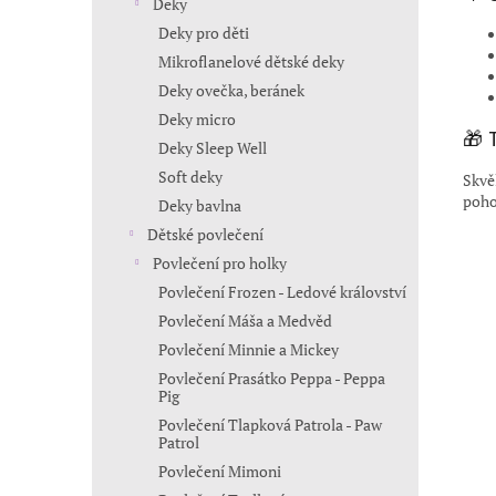
Deky
Deky pro děti
Mikroflanelové dětské deky
Deky ovečka, beránek
Deky micro
🎁 
Deky Sleep Well
Soft deky
Skvě
poho
Deky bavlna
Dětské povlečení
Povlečení pro holky
Povlečení Frozen - Ledové království
Povlečení Máša a Medvěd
Povlečení Minnie a Mickey
Povlečení Prasátko Peppa - Peppa
Pig
Povlečení Tlapková Patrola - Paw
Patrol
Povlečení Mimoni