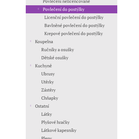
Povlečení nelicencované
Povlečení do postýlky
Licenční povlečení do postýlky
Bavlněné povlečení do postýlky
Krepové povlečení do postýlky
Koupelna
Ručníky a osušky
Dětské osušky
Kuchyně
Ubrusy
Utěrky
Zástěry
Chňapky
Ostatní
Látky
Plyšové hračky
Látkové kapesníky
Pleny