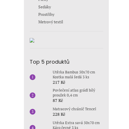
Sedáky
Prostřihy
Metrový textil
Top 5 produktů
Utěrka Bambus 50x70 cm
Kostka malá šedá 3 ks
217 Kč
Povlečení atlas grádl bílý
proužek 0,4 cm
87 Kč
Matracový chránič Tencel
228 Kč
Utěrka Extra savá 50x70 cm
Káro černé 3 ks