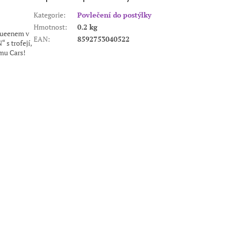
Kategorie
:
Povlečení do postýlky
Hmotnost
:
0.2 kg
Queenem v
EAN
:
8592753040522
s trofejí,
lmu Cars!