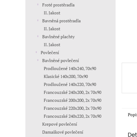
n
Froté prostěradla
e
II. Jakost
l
Bavněná prostěradla
II. Jakost
Bavlněné plachty
II. Jakost
Povlečení
Bavlněné povlečení
Prodloužené 140x240, 70x90
Klasické 140x200, 70x90
Prodloužené 140x220, 70x90
Francouzské 240x200, 2x 70x90
Francouzské 200x200, 2x 70x90
Francouzské 220x200, 2x 70x90
Popi
Francouzské 240x220, 2x 70x90
Krepové povlečení
Damaškové povlečení
Det