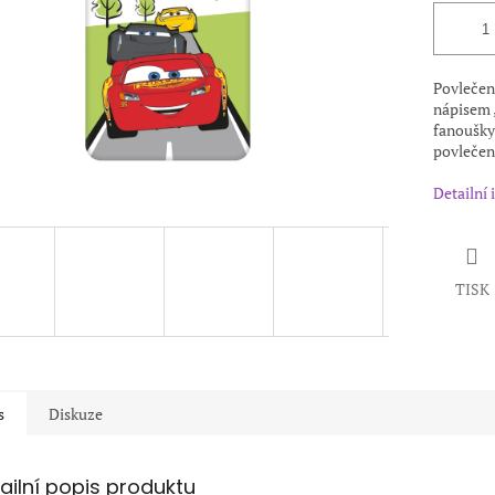
Povlečen
nápisem 
fanoušky
povlečení
Detailní
TISK
s
Diskuze
ailní popis produktu