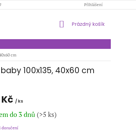
PODMÍNKY OCHRANY OSOBNÍCH ÚDAJŮ
Přihlášení
KONTAKTY
NÁKUPNÍ
Prázdný košík
KOŠÍK
 40x60 cm
 baby 100x135, 40x60 cm
 Kč
/ ks
em do 3 dnů
(>5 ks)
 doručení