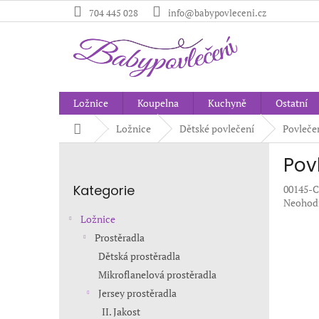
Přejít
704 445 028
info@babypovleceni.cz
na
obsah
Ložnice
Koupelna
Kuchyně
Ostatní
Domů
Ložnice
Dětské povlečení
Povleče
P
Pov
o
Přeskočit
s
Kategorie
00145-
kategorie
t
Průměr
Neohod
r
hodnoc
Ložnice
a
produkt
Prostěradla
n
je
Dětská prostěradla
0,0
n
z
í
Mikroflanelová prostěradla
5
p
Jersey prostěradla
hvězdič
a
II. Jakost