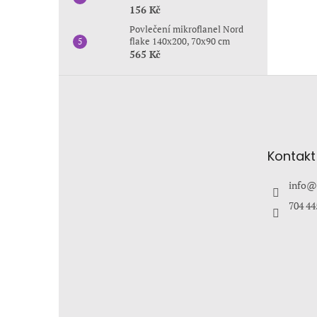
156 Kč
Povlečení mikroflanel Nord
flake 140x200, 70x90 cm
565 Kč
Z
á
p
a
t
Kontakt
í
info
@
704 44