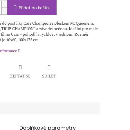
Přidat do košíku
í do postýlky Cars Champion s Bleskem McQueenem,
„TRUE CHAMPION“ a závodní scénou. Ideální pro malé
 filmu Cars – pohodlí a rychlost v jednom! Rozměr
 je 40x60, 100x135 cm.
 informace
ZEPTAT SE
SDÍLET
Doplňkové parametry