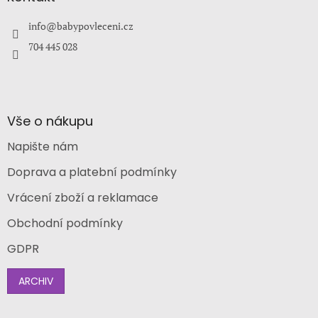
t
í
info
@
babypovleceni.cz
704 445 028
Vše o nákupu
Napište nám
Doprava a platební podmínky
Vrácení zboží a reklamace
Obchodní podmínky
GDPR
ARCHIV