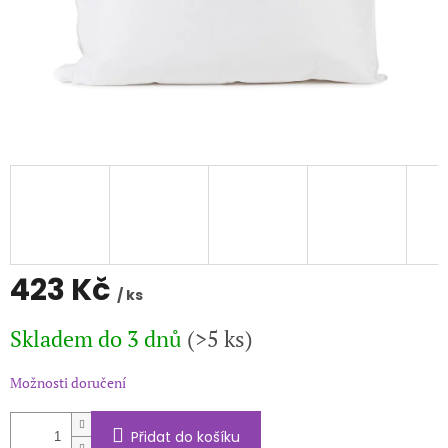
423 Kč
/ ks
Měrná
Skladem do 3 dnů
(>5 ks)
cena:
Možnosti doručení
Přidat do košíku