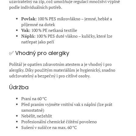
uzavíratelný na zip, což umožňuje regulaci množství výplně
podle individuálních potřeb.
Povlak:
100 % PES mikrovlákno – jemné, hebké a
příjemné na dotek
Vak:
100 % PE netkaná textilie
Náplň:
100 % PES duté vlákno – kuličky, které lze
natřepat jako peří
✅ Vhodný pro alergiky
Polštář je opatřen zdravotním atestem a je vhodný i pro
alergiky. Díky použitým materiálům je hygienický, snadno
udržovatelný a bezpečný i pro citlivé osoby.
Údržba
Praní na 60 °C
Před praním vyjměte vnitřní vak s náplní (lze prát
samostatně)
Nebělit, nežehlit
Profesionální chemické čištění povoleno
Sušení v sušičce na max. 60 °C