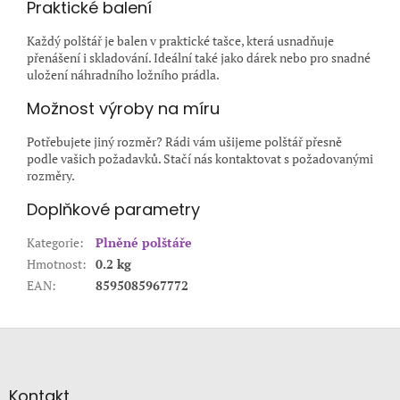
Praktické balení
Každý polštář je balen v praktické tašce, která usnadňuje
přenášení i skladování. Ideální také jako dárek nebo pro snadné
uložení náhradního ložního prádla.
Možnost výroby na míru
Potřebujete jiný rozměr? Rádi vám ušijeme polštář přesně
podle vašich požadavků. Stačí nás kontaktovat s požadovanými
rozměry.
Doplňkové parametry
Kategorie
:
Plněné polštáře
Hmotnost
:
0.2 kg
EAN
:
8595085967772
Z
á
p
a
Kontakt