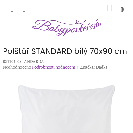
Přejít
NÁKUP
na
obsah
KOŠÍK
Polštář STANDARD bílý 70x90 cm
031101-0STANDARDA
Průměrné
Neohodnoceno
Podrobnosti hodnocení
Značka:
Dadka
hodnocení
produktu
je
0,0
z
5
hvězdiček.