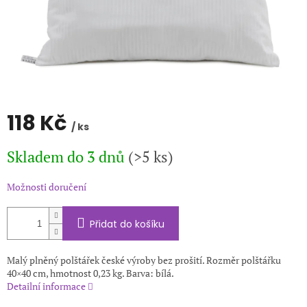
118 Kč
/ ks
Měrná
Skladem do 3 dnů
(>5 ks)
cena:
Možnosti doručení
Přidat do košíku
Malý plněný polštářek české výroby bez prošití. Rozměr polštářku
40×40 cm, hmotnost 0,23 kg. Barva: bílá.
Detailní informace