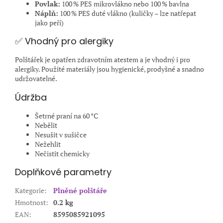
Povlak:
100 % PES mikrovlákno nebo 100 % bavlna
Náplň:
100 % PES duté vlákno (kuličky – lze natřepat
jako peří)
✅ Vhodný pro alergiky
Polštářek je opatřen zdravotním atestem a je vhodný i pro
alergiky. Použité materiály jsou hygienické, prodyšné a snadno
udržovatelné.
Údržba
Šetrné praní na 60 °C
Nebělit
Nesušit v sušičce
Nežehlit
Nečistit chemicky
Doplňkové parametry
Kategorie
:
Plněné polštáře
Hmotnost
:
0.2 kg
EAN
:
8595085921095