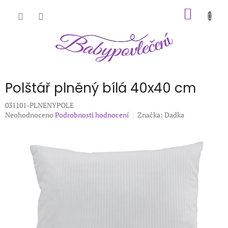
Přejít
NÁKUP
na
obsah
KOŠÍK
Polštář plněný bílá 40x40 cm
031101-PLNENYPOLE
Průměrné
Neohodnoceno
Podrobnosti hodnocení
Značka:
Dadka
hodnocení
produktu
je
0,0
z
5
hvězdiček.