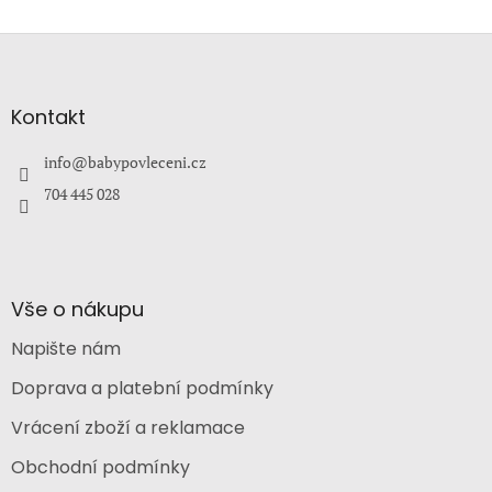
Z
á
p
a
Kontakt
t
í
info
@
babypovleceni.cz
704 445 028
Vše o nákupu
Napište nám
Doprava a platební podmínky
Vrácení zboží a reklamace
Obchodní podmínky