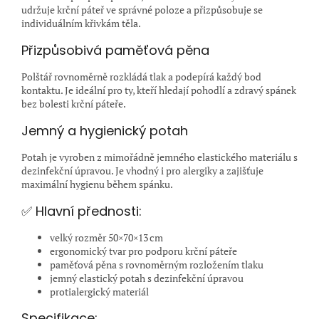
udržuje krční páteř ve správné poloze a přizpůsobuje se
individuálním křivkám těla.
Přizpůsobivá paměťová pěna
Polštář rovnoměrně rozkládá tlak a podepírá každý bod
kontaktu. Je ideální pro ty, kteří hledají pohodlí a zdravý spánek
bez bolesti krční páteře.
Jemný a hygienický potah
Potah je vyroben z mimořádně jemného elastického materiálu s
dezinfekční úpravou. Je vhodný i pro alergiky a zajišťuje
maximální hygienu během spánku.
✅ Hlavní přednosti:
velký rozměr 50×70×13 cm
ergonomický tvar pro podporu krční páteře
paměťová pěna s rovnoměrným rozložením tlaku
jemný elastický potah s dezinfekční úpravou
protialergický materiál
Specifikace: