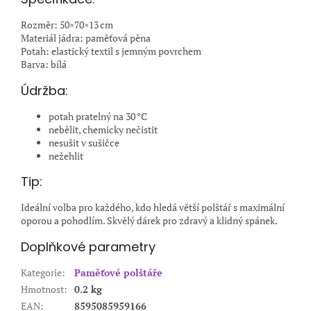
Rozměr: 50×70×13 cm
Materiál jádra: paměťová pěna
Potah: elastický textil s jemným povrchem
Barva: bílá
Údržba:
potah pratelný na 30 °C
nebělit, chemicky nečistit
nesušit v sušičce
nežehlit
Tip:
Ideální volba pro každého, kdo hledá větší polštář s maximální
oporou a pohodlím. Skvělý dárek pro zdravý a klidný spánek.
Doplňkové parametry
Kategorie
:
Paměťové polštáře
Hmotnost
:
0.2 kg
EAN
:
8595085959166