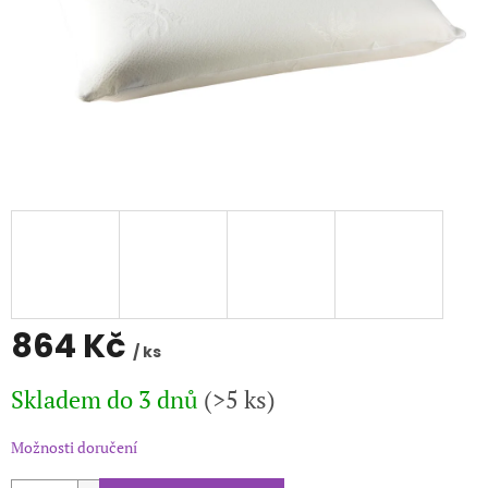
864 Kč
/ ks
Měrná
Skladem do 3 dnů
(>5 ks)
cena:
Možnosti doručení