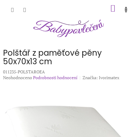
Přejít
NÁKUP
na
obsah
KOŠÍK
Polštář z paměťové pěny
50x70x13 cm
011235-POLSTAROEA
Průměrné
Neohodnoceno
Podrobnosti hodnocení
Značka:
Ivorimatex
hodnocení
produktu
je
0,0
z
5
hvězdiček.