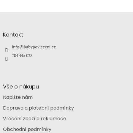
Z
á
p
a
Kontakt
t
í
info
@
babypovleceni.cz
704 445 028
Vše o nákupu
Napište nám
Doprava a platební podmínky
Vrácení zboží a reklamace
Obchodní podmínky