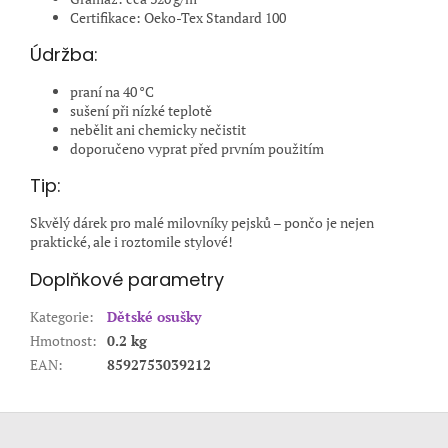
Certifikace: Oeko-Tex Standard 100
Údržba:
praní na 40 °C
sušení při nízké teplotě
nebělit ani chemicky nečistit
doporučeno vyprat před prvním použitím
Tip:
Skvělý dárek pro malé milovníky pejsků – pončo je nejen
praktické, ale i roztomile stylové!
Doplňkové parametry
Kategorie
:
Dětské osušky
Hmotnost
:
0.2 kg
EAN
:
8592753039212
Z
á