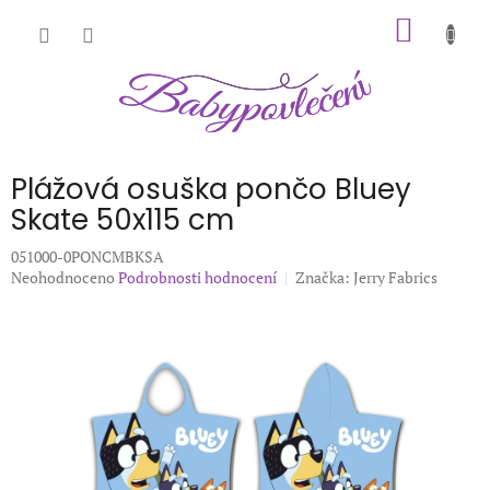
Přejít
NÁKUP
na
obsah
KOŠÍK
Plážová osuška pončo Bluey
Skate 50x115 cm
051000-0PONCMBKSA
Průměrné
Neohodnoceno
Podrobnosti hodnocení
Značka:
Jerry Fabrics
hodnocení
produktu
je
0,0
z
5
hvězdiček.