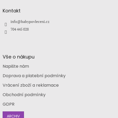
p
a
Kontakt
t
í
info
@
babypovleceni.cz
704 445 028
Vše o nákupu
Napište nám
Doprava a platební podmínky
Vrácení zboží a reklamace
Obchodní podmínky
GDPR
ARCHIV