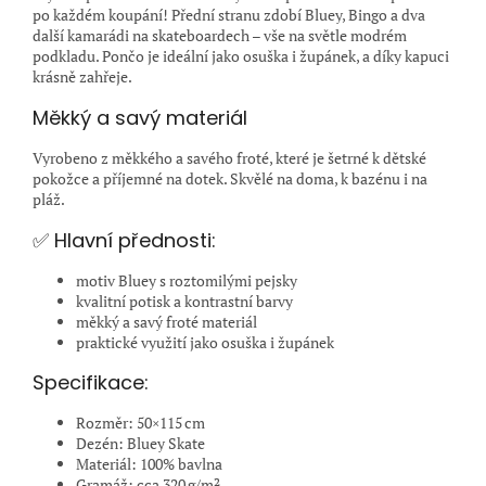
po každém koupání! Přední stranu zdobí Bluey, Bingo a dva
další kamarádi na skateboardech – vše na světle modrém
podkladu. Pončo je ideální jako osuška i župánek, a díky kapuci
krásně zahřeje.
Měkký a savý materiál
Vyrobeno z měkkého a savého froté, které je šetrné k dětské
pokožce a příjemné na dotek. Skvělé na doma, k bazénu i na
pláž.
✅ Hlavní přednosti:
motiv Bluey s roztomilými pejsky
kvalitní potisk a kontrastní barvy
měkký a savý froté materiál
praktické využití jako osuška i župánek
Specifikace:
Rozměr: 50×115 cm
Dezén: Bluey Skate
Materiál: 100% bavlna
Gramáž: cca 320 g/m²