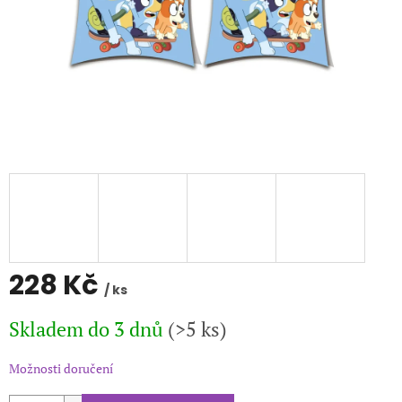
228 Kč
/ ks
Měrná
Skladem do 3 dnů
(>5 ks)
cena:
Možnosti doručení