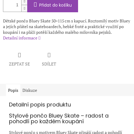
Přidat do košíku
Dětské pončo Bluey Skate 50×115 cm s kapucí. Roztomilý motiv Bluey
a jejích přátel na skateboardech, hebké froté a praktické využití po
koupání i na pláži potěší každého malého milovníka pejsků.
Detailní informace
ZEPTAT SE
SDÍLET
Popis
Diskuze
Detailní popis produktu
Stylové pončo Bluey Skate – radost a
pohodlí po každém koupání
Stylové pončo s motivem Bluey Skate přináší radost a pohodlí