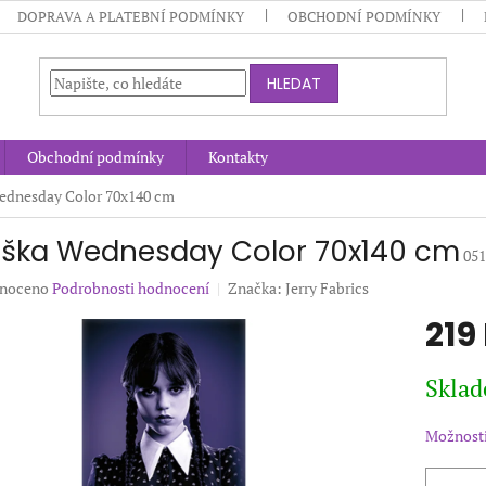
DOPRAVA A PLATEBNÍ PODMÍNKY
OBCHODNÍ PODMÍNKY
HLEDAT
Obchodní podmínky
Kontakty
ednesday Color 70x140 cm
ška Wednesday Color 70x140 cm
05
né
noceno
Podrobnosti hodnocení
Značka:
Jerry Fabrics
ení
219
u
Měrná
Sklad
cena:
ek.
Možnosti