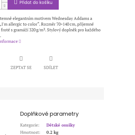
Přidat do košíku
 temně elegantním motivem Wednesday Addams a
I'm allergic to color“. Rozměr 70×140 cm, příjemné
 froté s gramáží 320 g/m². Stylový doplněk pro každého
.
 informace
ZEPTAT SE
SDÍLET
Doplňkové parametry
Kategorie
:
Dětské osušky
Hmotnost
:
0.2 kg