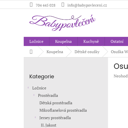
Přejít
704 445 028
info@babypovleceni.cz
na
obsah
Ložnice
Koupelna
Kuchyně
Ostatní
Domů
Koupelna
Dětské osušky
Osuška W
P
Osu
o
Přeskočit
s
Kategorie
Průměr
Neohod
kategorie
t
hodnoc
r
produkt
Ložnice
a
je
Prostěradla
n
0,0
Dětská prostěradla
z
n
5
í
Mikroflanelová prostěradla
hvězdič
p
Jersey prostěradla
a
II. Jakost