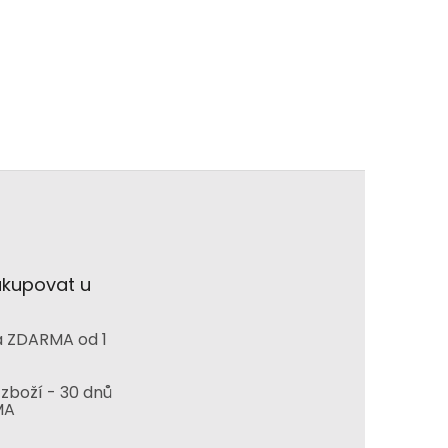
akupovat u
 ZDARMA od 1
zboží - 30 dnů
MA