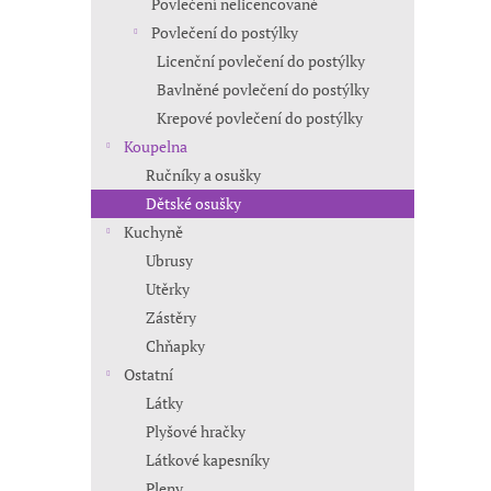
Povlečení nelicencované
Povlečení do postýlky
Licenční povlečení do postýlky
Bavlněné povlečení do postýlky
Krepové povlečení do postýlky
Koupelna
Ručníky a osušky
Dětské osušky
Kuchyně
Ubrusy
Utěrky
Zástěry
Chňapky
Ostatní
Látky
Plyšové hračky
Látkové kapesníky
Pleny