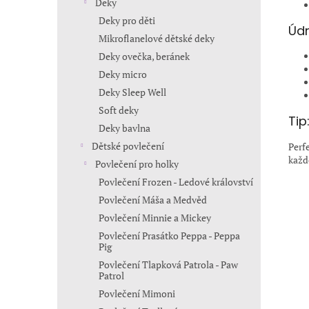
Deky
Deky pro děti
Údr
Mikroflanelové dětské deky
Deky ovečka, beránek
Deky micro
Deky Sleep Well
Soft deky
Tip
Deky bavlna
Dětské povlečení
Perf
každ
Povlečení pro holky
Povlečení Frozen - Ledové království
Povlečení Máša a Medvěd
Povlečení Minnie a Mickey
Povlečení Prasátko Peppa - Peppa
Pig
Povlečení Tlapková Patrola - Paw
Patrol
Povlečení Mimoni