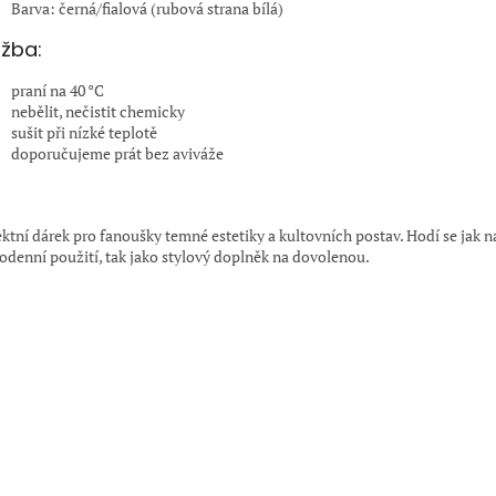
Barva: černá/fialová (rubová strana bílá)
žba:
praní na 40 °C
nebělit, nečistit chemicky
sušit při nízké teplotě
doporučujeme prát bez aviváže
:
ektní dárek pro fanoušky temné estetiky a kultovních postav. Hodí se jak n
odenní použití, tak jako stylový doplněk na dovolenou.