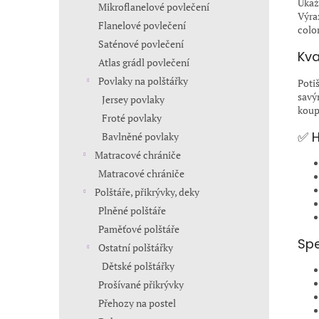
Ukaž
Mikroflanelové povlečení
Výra
Flanelové povlečení
colo
Saténové povlečení
Kva
Atlas grádl povlečení
Povlaky na polštářky
Poti
savý
Jersey povlaky
koup
Froté povlaky
✅ H
Bavlněné povlaky
Matracové chrániče
Matracové chrániče
Polštáře, přikrývky, deky
Plněné polštáře
Paměťové polštáře
Spe
Ostatní polštářky
Dětské polštářky
Prošívané přikrývky
Přehozy na postel