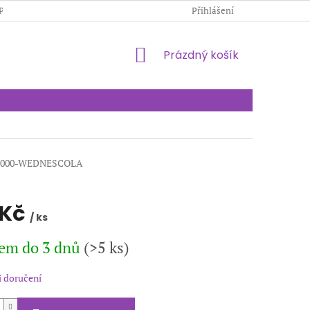
PODMÍNKY OCHRANY OSOBNÍCH ÚDAJŮ
Přihlášení
KONTAKTY
NÁKUPNÍ
Prázdný košík
KOŠÍK
1000-WEDNESCOLA
 Kč
/ ks
em do 3 dnů
(>5 ks)
 doručení