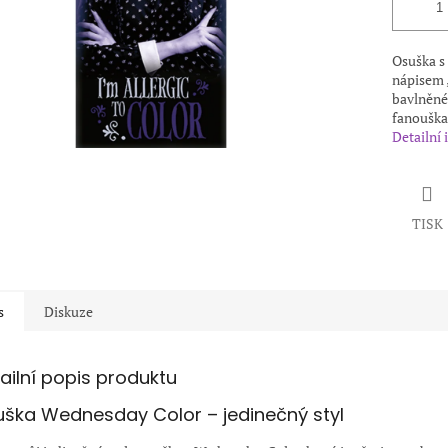
Osuška s
nápisem „
bavlněné
fanouška
Detailní
TISK
s
Diskuze
ailní popis produktu
ška Wednesday Color – jedinečný styl