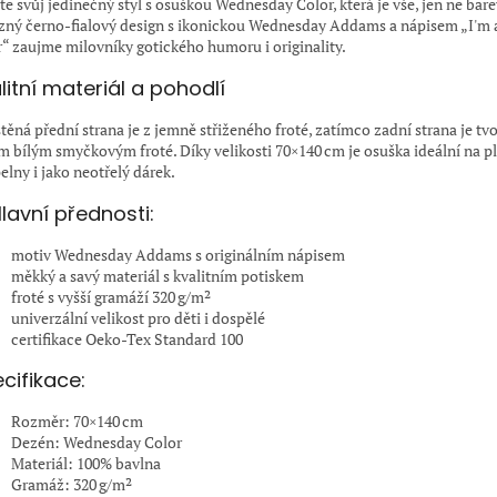
te svůj jedinečný styl s osuškou Wednesday Color, která je vše, jen ne bare
zný černo-fialový design s ikonickou Wednesday Addams a nápisem „I'm a
r“ zaujme milovníky gotického humoru i originality.
litní materiál a pohodlí
štěná přední strana je z jemně střiženého froté, zatímco zadní strana je tv
m bílým smyčkovým froté. Díky velikosti 70×140 cm je osuška ideální na pl
elny i jako neotřelý dárek.
lavní přednosti:
motiv Wednesday Addams s originálním nápisem
měkký a savý materiál s kvalitním potiskem
froté s vyšší gramáží 320 g/m²
univerzální velikost pro děti i dospělé
certifikace Oeko-Tex Standard 100
cifikace:
Rozměr: 70×140 cm
Dezén: Wednesday Color
Materiál: 100% bavlna
Gramáž: 320 g/m²