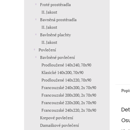
n
Froté prostěradla
e
II. Jakost
l
Bavněná prostěradla
II. Jakost
Bavlněné plachty
II. Jakost
Povlečení
Bavlněné povlečení
Prodloužené 140x240, 70x90
Klasické 140x200, 70x90
Prodloužené 140x220, 70x90
Francouzské 240x200, 2x 70x90
Popi
Francouzské 200x200, 2x 70x90
Francouzské 220x200, 2x 70x90
Det
Francouzské 240x220, 2x 70x90
Krepové povlečení
Osu
Damaškové povlečení