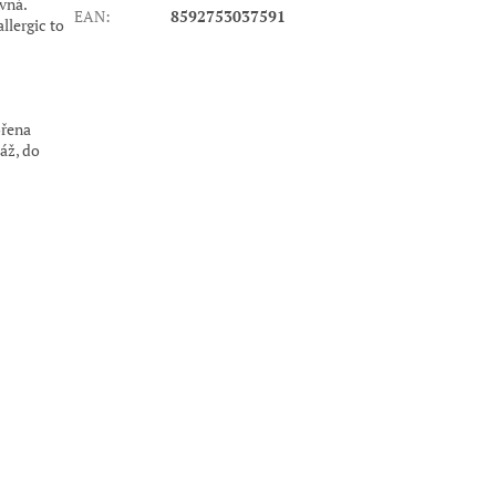
vná.
EAN
:
8592753037591
llergic to
ořena
áž, do