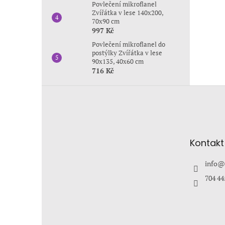
Povlečení mikroflanel
Zvířátka v lese 140x200,
70x90 cm
997 Kč
Povlečení mikroflanel do
postýlky Zvířátka v lese
90x135, 40x60 cm
716 Kč
Z
á
p
a
t
Kontakt
í
info
@
704 44