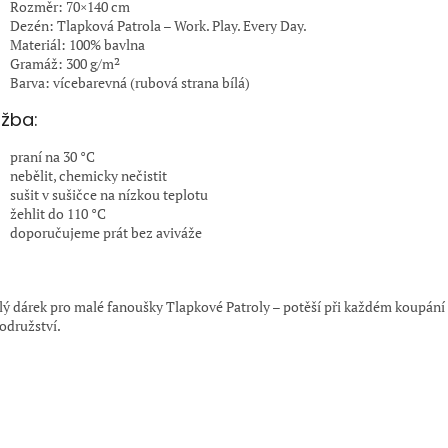
Rozměr: 70×140 cm
Dezén: Tlapková Patrola – Work. Play. Every Day.
Materiál: 100% bavlna
Gramáž: 300 g/m²
Barva: vícebarevná (rubová strana bílá)
žba:
praní na 30 °C
nebělit, chemicky nečistit
sušit v sušičce na nízkou teplotu
žehlit do 110 °C
doporučujeme prát bez aviváže
:
lý dárek pro malé fanoušky Tlapkové Patroly – potěší při každém koupání 
odružství.