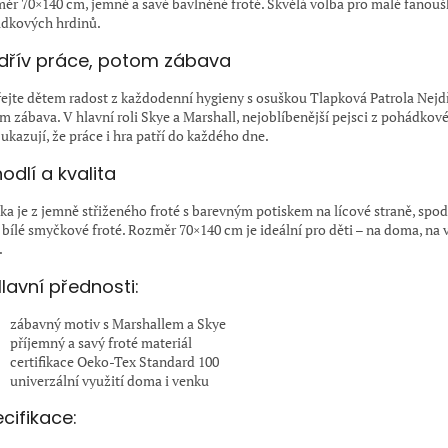
ěr 70×140 cm, jemné a savé bavlněné froté. Skvělá volba pro malé fanouš
dkových hrdinů.
dřív práce, potom zábava
ejte dětem radost z každodenní hygieny s osuškou Tlapková Patrola Nejd
m zábava. V hlavní roli Skye a Marshall, nejoblíbenější pejsci z pohádkov
 ukazují, že práce i hra patří do každého dne.
odlí a kvalita
ka je z jemně střiženého froté s barevným potiskem na lícové straně, spod
 bílé smyčkové froté. Rozměr 70×140 cm je ideální pro děti – na doma, na v
.
lavní přednosti:
zábavný motiv s Marshallem a Skye
příjemný a savý froté materiál
certifikace Oeko-Tex Standard 100
univerzální využití doma i venku
cifikace: