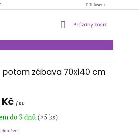
PODMÍNKY OCHRANY OSOBNÍCH ÚDAJŮ
Přihlášení
KONTAKTY
NÁKUPNÍ
Prázdný košík
KOŠÍK
ce potom zábava 70x140 cm
 Kč
/ ks
em do 3 dnů
(>5 ks)
 doručení