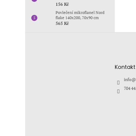
156 Kč
Povlečení mikroflanel Nord
flake 140x200, 70x90 cm
565 Kč
Z
á
p
a
t
Kontakt
í
info
@
704 44