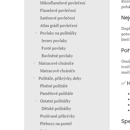
Rozm
Mikroflanelové povlečení
pohá
Flanelové povlečení
Nej
Saténové povlečení
Atlas grádl povlečení
Dopř
Povlaky na polštářky
poto
kteří
Jersey povlaky
Froté povlaky
Poh
Bavlněné povlaky
Osuš
Matracové chrániče
tvoří
Matracové chrániče
moři
Polštáře, přikrývky, deky
✅ H
Plněné polštáře
Paměťové polštáře
Ostatní polštářky
Dětské polštářky
Prošívané přikrývky
Spe
Přehozy na postel