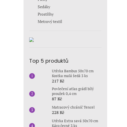
Sedáky
Prostřihy
Metrový textil
Top 5 produktů
Utěrka Bambus 50x70 cm
Kostka malá šedá 3 ks
217 Kč
Povlečení atlas grádl bílý
proužek 0,4 cm
87 Kč
Matracový chránič Tencel
228 Kč
Utěrka Extra savá 50x70 cm
Káro černé 3 ks