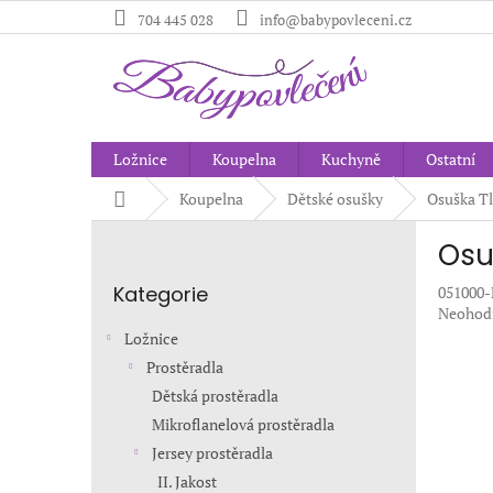
Přejít
704 445 028
info@babypovleceni.cz
na
obsah
Ložnice
Koupelna
Kuchyně
Ostatní
Domů
Koupelna
Dětské osušky
Osuška Tl
P
Osu
o
Přeskočit
s
Kategorie
051000
kategorie
t
Průměr
Neohod
r
hodnoc
Ložnice
a
produkt
Prostěradla
n
je
Dětská prostěradla
0,0
n
z
í
Mikroflanelová prostěradla
5
p
Jersey prostěradla
hvězdič
a
II. Jakost