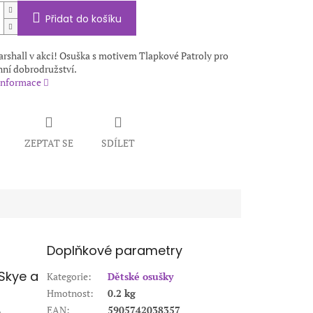
Přidat do košíku
arshall v akci! Osuška s motivem Tlapkové Patroly pro
ní dobrodružství.
 informace
ZEPTAT SE
SDÍLET
Doplňkové parametry
Skye a
Kategorie
:
Dětské osušky
Hmotnost
:
0.2 kg
EAN
:
5905742038357