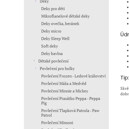
Deky
Deky pro děti
Mikroflanelové dětské deky
Deky ovečka, beránek
Deky micro
Údr
Deky Sleep Well
Soft deky
Deky bavlna
Dětské povlečení
Povlečení pro holky
Povlečení Frozen - Ledové království
Tip
Povlečení Máša a Medvěd
Skvě
Povlečení Minnie a Mickey
dobr
Povlečení Prasátko Peppa - Peppa
Pig
Povlečení Tlapková Patrola - Paw
Patrol
Povlečení Mimoni