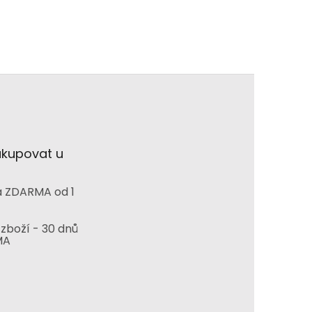
akupovat u
 ZDARMA od 1
zboží - 30 dnů
MA