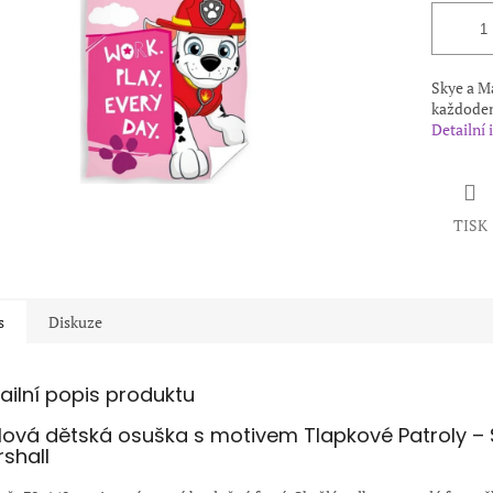
Skye a M
každoden
Detailní
TISK
s
Diskuze
ailní popis produktu
lová dětská osuška s motivem Tlapkové Patroly – 
shall