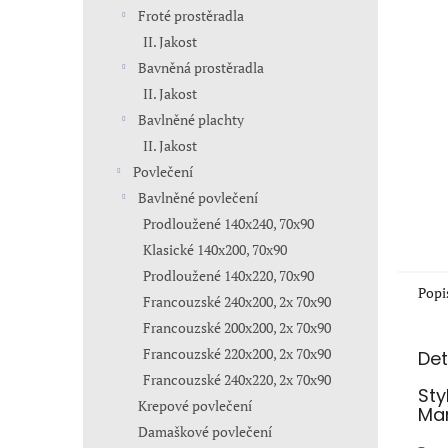
n
Froté prostěradla
e
II. Jakost
l
Bavněná prostěradla
II. Jakost
Bavlněné plachty
II. Jakost
Povlečení
Bavlněné povlečení
Prodloužené 140x240, 70x90
Klasické 140x200, 70x90
Prodloužené 140x220, 70x90
Popi
Francouzské 240x200, 2x 70x90
Francouzské 200x200, 2x 70x90
Francouzské 220x200, 2x 70x90
Det
Francouzské 240x220, 2x 70x90
Sty
Krepové povlečení
Mar
Damaškové povlečení