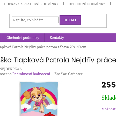
DOPRAVA A PLATEBNÍ PODMÍNKY
OBCHODNÍ PODMÍNKY
HLEDAT
Obchodní podmínky
Kontakty
apková Patrola Nejdřív práce potom zábava 70x140 cm
ška Tlapková Patrola Nejdřív prá
-NEJDPRPZAA
né
noceno
Podrobnosti hodnocení
Značka:
Carbotex
ení
255
u
Měrná
Sklad
cena:
ek.
Možnosti