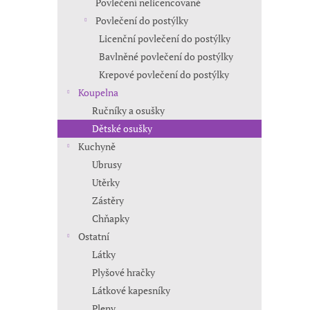
Povlečení nelicencované
Povlečení do postýlky
Licenční povlečení do postýlky
Bavlněné povlečení do postýlky
Krepové povlečení do postýlky
Koupelna
Ručníky a osušky
Dětské osušky
Kuchyně
Ubrusy
Utěrky
Zástěry
Chňapky
Ostatní
Látky
Plyšové hračky
Látkové kapesníky
Pleny