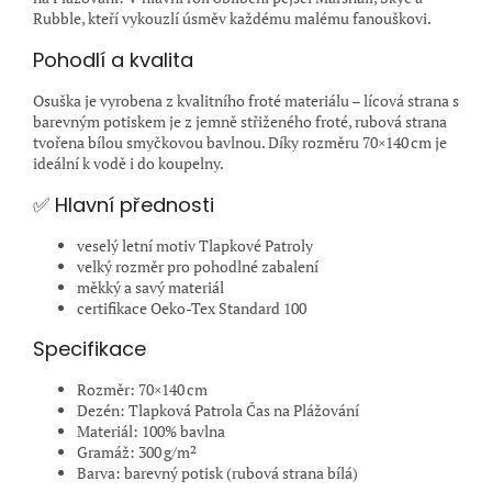
Rubble, kteří vykouzlí úsměv každému malému fanouškovi.
Pohodlí a kvalita
Osuška je vyrobena z kvalitního froté materiálu – lícová strana s
barevným potiskem je z jemně střiženého froté, rubová strana
tvořena bílou smyčkovou bavlnou. Díky rozměru 70×140 cm je
ideální k vodě i do koupelny.
✅ Hlavní přednosti
veselý letní motiv Tlapkové Patroly
velký rozměr pro pohodlné zabalení
měkký a savý materiál
certifikace Oeko-Tex Standard 100
Specifikace
Rozměr: 70×140 cm
Dezén: Tlapková Patrola Čas na Plážování
Materiál: 100% bavlna
Gramáž: 300 g/m²
Barva: barevný potisk (rubová strana bílá)