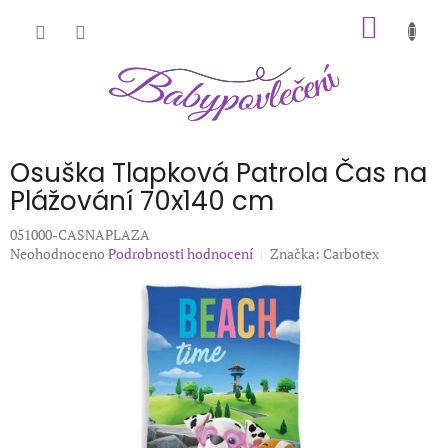
Přejít
NÁKUP
na
obsah
KOŠÍK
Osuška Tlapková Patrola Čas na
Plážování 70x140 cm
051000-CASNAPLAZA
Průměrné
Neohodnoceno
Podrobnosti hodnocení
Značka:
Carbotex
hodnocení
produktu
je
0,0
z
5
hvězdiček.