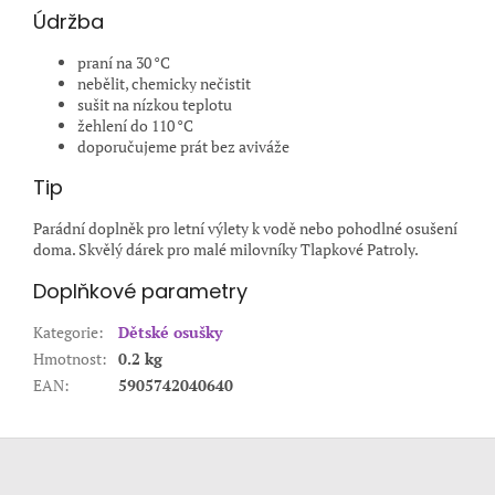
Údržba
praní na 30 °C
nebělit, chemicky nečistit
sušit na nízkou teplotu
žehlení do 110 °C
doporučujeme prát bez aviváže
Tip
Parádní doplněk pro letní výlety k vodě nebo pohodlné osušení
doma. Skvělý dárek pro malé milovníky Tlapkové Patroly.
Doplňkové parametry
Kategorie
:
Dětské osušky
Hmotnost
:
0.2 kg
EAN
:
5905742040640
Z
á