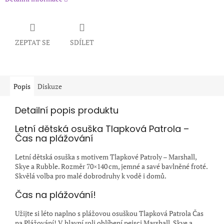
ZEPTAT SE
SDÍLET
Popis
Diskuze
Detailní popis produktu
Letní dětská osuška Tlapková Patrola –
Čas na plážování
Letní dětská osuška s motivem Tlapkové Patroly – Marshall,
Skye a Rubble. Rozměr 70×140 cm, jemné a savé bavlněné froté.
Skvělá volba pro malé dobrodruhy k vodě i domů.
Čas na plážování!
Užijte si léto naplno s plážovou osuškou Tlapková Patrola Čas
na Plážování! V hlavní roli oblíbení pejsci Marshall, Skye a