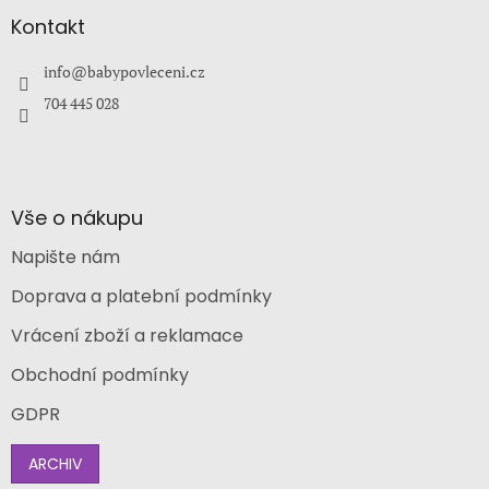
p
a
Kontakt
t
í
info
@
babypovleceni.cz
704 445 028
Vše o nákupu
Napište nám
Doprava a platební podmínky
Vrácení zboží a reklamace
Obchodní podmínky
GDPR
ARCHIV