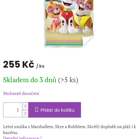
255 Kč
/ ks
Měrná
Skladem do 3 dnů
(>5 ks)
cena:
Možnosti doručení
Přidat do košíku
Letní osuška s Marshallem, Skye a Rubblem. Skvělý doplněk na pláž i k
bazénu.
Detailní informace