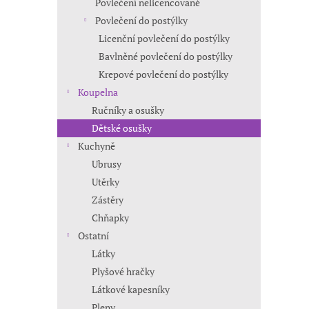
Povlečení nelicencované
Povlečení do postýlky
Licenční povlečení do postýlky
Bavlněné povlečení do postýlky
Krepové povlečení do postýlky
Koupelna
Ručníky a osušky
Dětské osušky
Kuchyně
Ubrusy
Utěrky
Zástěry
Chňapky
Ostatní
Látky
Plyšové hračky
Látkové kapesníky
Pleny