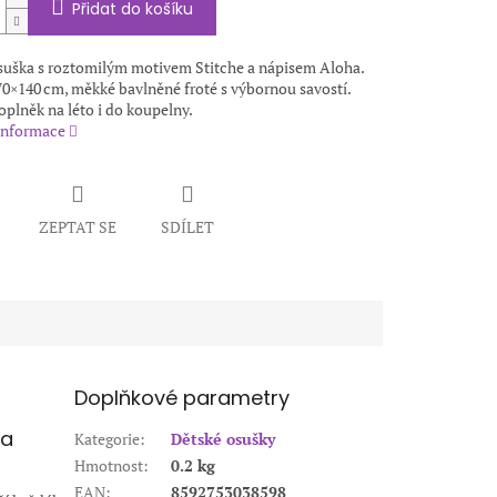
Přidat do košíku
suška s roztomilým motivem Stitche a nápisem Aloha.
0×140 cm, měkké bavlněné froté s výbornou savostí.
oplněk na léto i do koupelny.
 informace
ZEPTAT SE
SDÍLET
Doplňkové parametry
 a
Kategorie
:
Dětské osušky
Hmotnost
:
0.2 kg
EAN
:
8592753038598