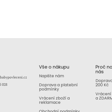
Vše o nákupu
Proč n
nás
Napište nám
babypovleceni.cz
Doprava
5 028
Doprava a platební
200 Kč
podmínky
Vrácení 
Vrácení zboží a
a ZDAR
reklamace
Obchodní podmínky