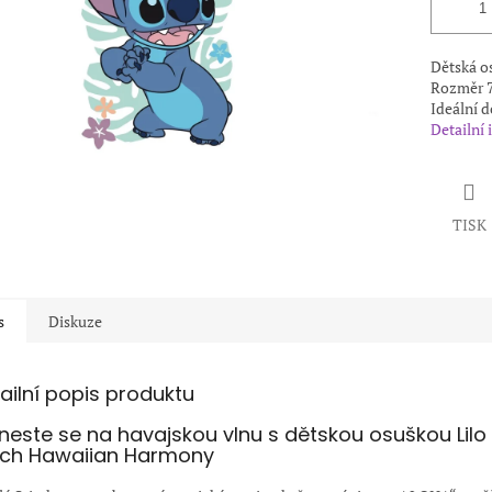
Dětská o
Rozměr 7
Ideální d
Detailní
TISK
s
Diskuze
ailní popis produktu
neste se na havajskou vlnu s dětskou osuškou Lilo
tch Hawaiian Harmony