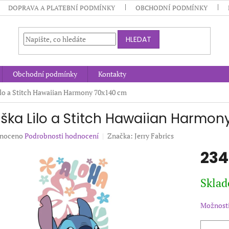
DOPRAVA A PLATEBNÍ PODMÍNKY
OBCHODNÍ PODMÍNKY
HLEDAT
Obchodní podmínky
Kontakty
lo a Stitch Hawaiian Harmony 70x140 cm
ška Lilo a Stitch Hawaiian Harmon
né
noceno
Podrobnosti hodnocení
Značka:
Jerry Fabrics
ení
234
u
Měrná
Sklad
cena:
ek.
Možnosti