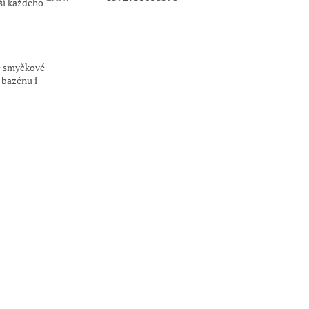
ší každého
lé smyčkové
 bazénu i