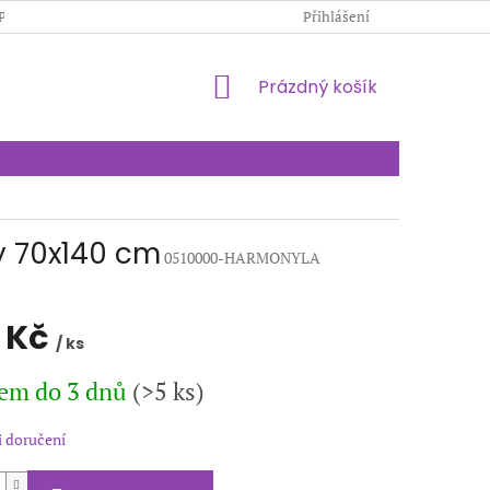
PODMÍNKY OCHRANY OSOBNÍCH ÚDAJŮ
Přihlášení
KONTAKTY
NÁKUPNÍ
Prázdný košík
KOŠÍK
y 70x140 cm
0510000-HARMONYLA
 Kč
/ ks
em do 3 dnů
(>5 ks)
 doručení