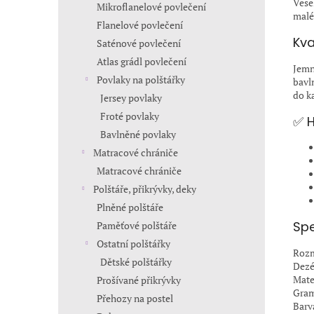
Vese
Mikroflanelové povlečení
malé
Flanelové povlečení
Kva
Saténové povlečení
Atlas grádl povlečení
Jemn
Povlaky na polštářky
bavl
do k
Jersey povlaky
Froté povlaky
✅ H
Bavlněné povlaky
Matracové chrániče
Matracové chrániče
Polštáře, přikrývky, deky
Plněné polštáře
Spe
Paměťové polštáře
Ostatní polštářky
Rozm
Dětské polštářky
Dezé
Mate
Prošívané přikrývky
Gram
Přehozy na postel
Barv