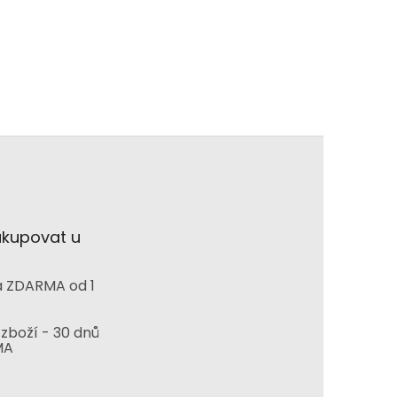
akupovat u
 ZDARMA od 1
zboží - 30 dnů
MA