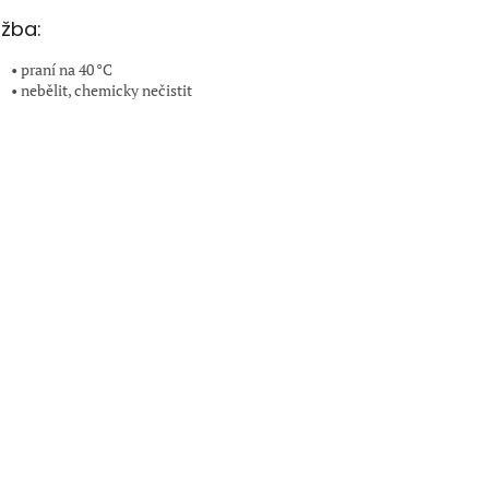
žba:
• praní na 40 °C
• nebělit, chemicky nečistit