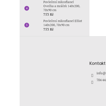
Povlečení mikroflanel
Ovečka a mráček 140x200,
70x90 cm
753 Kč
Povlečení mikroflanel Elliot
140x200, 70x90 cm
753 Kč
Z
á
p
a
t
Kontakt
í
info
@
704 44