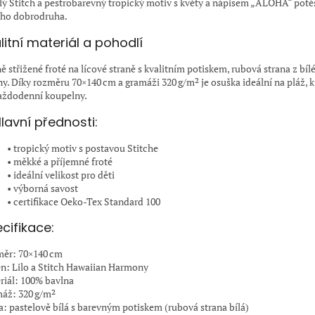
lý Stitch a pestrobarevný tropický motiv s květy a nápisem „ALOHA“ potě
ho dobrodruha.
litní materiál a pohodlí
ě střižené froté na lícové straně s kvalitním potiskem, rubová strana z bí
ny. Díky rozměru 70×140 cm a gramáži 320 g/m² je osuška ideální na pláž, k
aždodenní koupelny.
lavní přednosti:
• tropický motiv s postavou Stitche
• měkké a příjemné froté
• ideální velikost pro děti
• výborná savost
• certifikace Oeko-Tex Standard 100
cifikace:
ěr: 70×140 cm
n: Lilo a Stitch Hawaiian Harmony
riál: 100% bavlna
áž: 320 g/m²
a: pastelově bílá s barevným potiskem (rubová strana bílá)