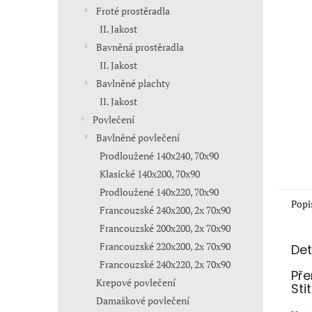
n
Froté prostěradla
e
II. Jakost
l
Bavněná prostěradla
II. Jakost
Bavlněné plachty
II. Jakost
Povlečení
Bavlněné povlečení
Prodloužené 140x240, 70x90
Klasické 140x200, 70x90
Prodloužené 140x220, 70x90
Popi
Francouzské 240x200, 2x 70x90
Francouzské 200x200, 2x 70x90
Francouzské 220x200, 2x 70x90
Det
Francouzské 240x220, 2x 70x90
Pře
Krepové povlečení
Sti
Damaškové povlečení