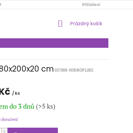
PODMÍNKY OCHRANY OSOBNÍCH ÚDAJŮ
Přihlášení
KONTAKTY
NÁKUPNÍ
Prázdný košík
KOŠÍK
 180x200x20 cm
037008-MIKROFL002
 Kč
/ ks
em do 3 dnů
(>5 ks)
 doručení