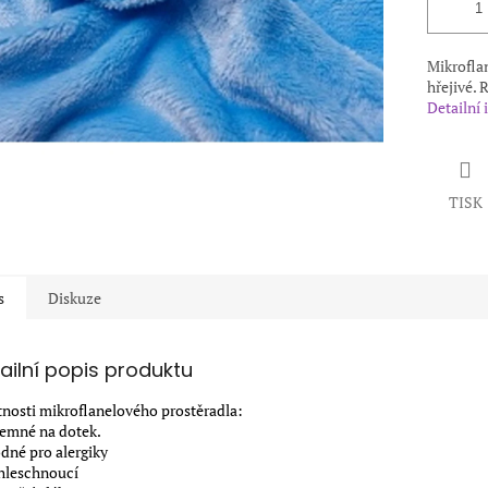
Mikroflan
hřejivé. 
Detailní
TISK
s
Diskuze
ailní popis produktu
tnosti mikroflanelového prostěradla:
íjemné na dotek.
odné pro alergiky
chleschnoucí