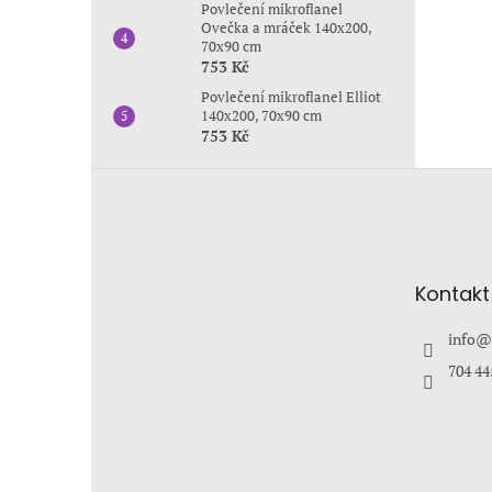
Povlečení mikroflanel
Ovečka a mráček 140x200,
70x90 cm
753 Kč
Povlečení mikroflanel Elliot
140x200, 70x90 cm
753 Kč
Z
á
p
a
t
Kontakt
í
info
@
704 44