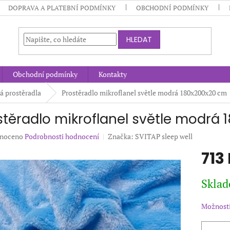
DOPRAVA A PLATEBNÍ PODMÍNKY
OBCHODNÍ PODMÍNKY
HLEDAT
Obchodní podmínky
Kontakty
á prostěradla
Prostěradlo mikroflanel světle modrá 180x200x20 cm
stěradlo mikroflanel světle modrá
né
noceno
Podrobnosti hodnocení
Značka:
SVITAP sleep well
ení
713
u
Měrná
Sklad
cena:
ek.
Možnosti