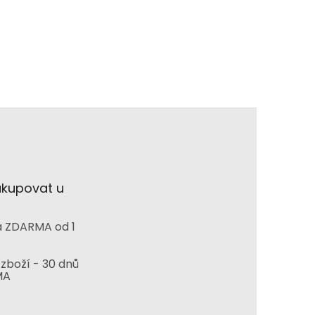
akupovat u
 ZDARMA od 1
zboží - 30 dnů
MA