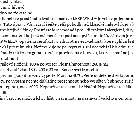
pouští vlákna
trémně hřejivé
adno udržovatelné
oflanelové prostěradlo kvalitní značky SLEEP WELL® je velice příjemné a
k. Tato úprava Vám zaručí ještě větší pohodlí než klasické mikrovlákno a 
rné hřejivé účinky.
Prostěradlo je vhodné i pro lidi trpícími alergiemi, díky
enému materiálu, jenž má menší propustnost pylů a roztočů.
Zároveň je z
P WELL® opatřena certifikáty o zdravotní nezávadnosti, které splňují krit
bků i pro miminka.
Nežmolkuje se po vyprání a ani nedochází k blednutí b
těradlo má kolem gumu, která je provlečená v tunýlku, tak že je možné ji 
 utáhnout.
riálové složení: 100% polyester. Plošná hmotnost: 260 g/m2.
kost dvoulůžka: 180 x 200 x 20 cm. Barva: světle modrá.
 prvním použítím vždy vyperte. Praní na 40°C. Perte odděleně dle doporu
oty. Po vyprání nechte důkladně proschnout nebo vysušte v bubnové sušič
ou teplotu, max. 60°C. Nepoužívejte chemické čištění. Nepoužívejte bělidl
hlit.
íny barev se můžou lehce lišit, v závislosti na nastavení Vašeho monitoru.