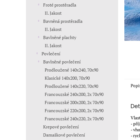
n
Froté prostěradla
e
II. Jakost
l
Bavněná prostěradla
II. Jakost
Bavlněné plachty
II. Jakost
Povlečení
Bavlněné povlečení
Prodloužené 140x240, 70x90
Klasické 140x200, 70x90
Popi
Prodloužené 140x220, 70x90
Francouzské 240x200, 2x 70x90
Francouzské 200x200, 2x 70x90
Det
Francouzské 220x200, 2x 70x90
Vlas
Francouzské 240x220, 2x 70x90
- př
Krepové povlečení
- vh
Damaškové povlečení
- ry