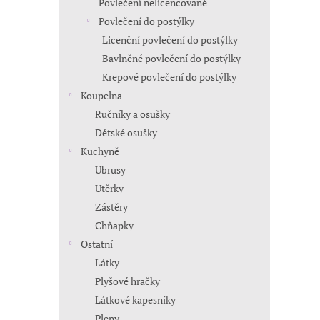
Povlečení nelicencované
Povlečení do postýlky
Licenční povlečení do postýlky
Bavlněné povlečení do postýlky
Krepové povlečení do postýlky
Koupelna
Ručníky a osušky
Dětské osušky
Kuchyně
Ubrusy
Utěrky
Zástěry
Chňapky
Ostatní
Látky
Plyšové hračky
Látkové kapesníky
Pleny