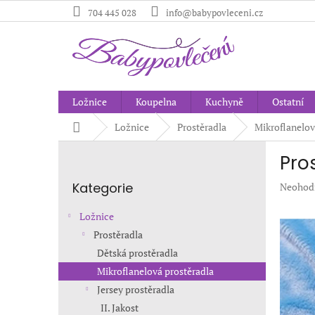
Přejít
704 445 028
info@babypovleceni.cz
na
obsah
Ložnice
Koupelna
Kuchyně
Ostatní
Domů
Ložnice
Prostěradla
Mikroflanelov
P
Pro
o
Přeskočit
s
Kategorie
Průměr
Neohod
kategorie
t
hodnoc
r
produkt
Ložnice
a
je
Prostěradla
n
0,0
Dětská prostěradla
z
n
5
í
Mikroflanelová prostěradla
hvězdič
p
Jersey prostěradla
a
II. Jakost