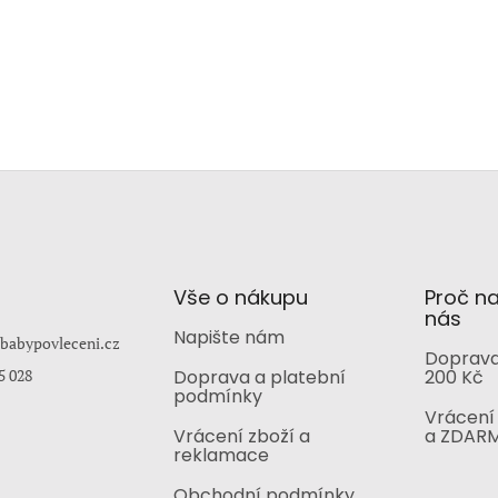
Vše o nákupu
Proč n
nás
Napište nám
babypovleceni.cz
Doprava
5 028
Doprava a platební
200 Kč
podmínky
Vrácení 
Vrácení zboží a
a ZDAR
reklamace
Obchodní podmínky