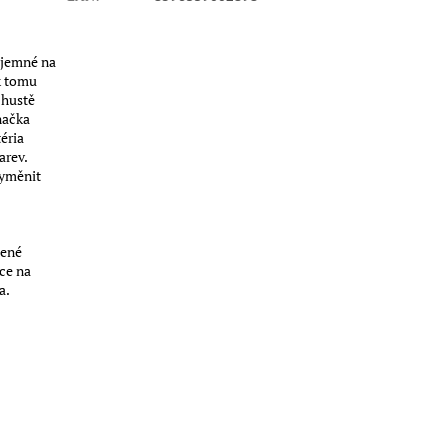
 jemné na
k tomu
 hustě
načka
éria
arev.
vyměnit
čené
ce na
a.