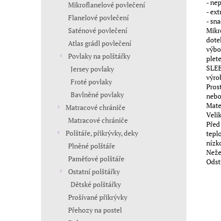
- ne
Mikroflanelové povlečení
- ex
Flanelové povlečení
- sn
Saténové povlečení
Mikr
dote
Atlas grádl povlečení
výbo
Povlaky na polštářky
plet
SLEE
Jersey povlaky
výro
Froté povlaky
Pros
Bavlněné povlaky
nebo
Mate
Matracové chrániče
Veli
Matracové chrániče
Před
Polštáře, přikrývky, deky
tepl
nízk
Plněné polštáře
Neže
Paměťové polštáře
Odst
Ostatní polštářky
Dětské polštářky
Prošívané přikrývky
Přehozy na postel