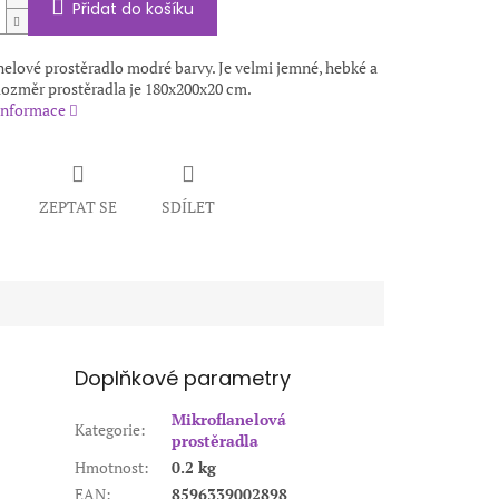
Přidat do košíku
elové prostěradlo modré barvy. Je velmi jemné, hebké a
Rozměr prostěradla je 180x200x20 cm.
 informace
ZEPTAT SE
SDÍLET
Doplňkové parametry
Mikroflanelová
Kategorie
:
prostěradla
Hmotnost
:
0.2 kg
EAN
:
8596339002898