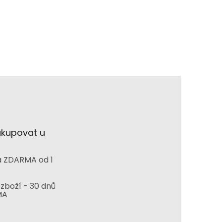
akupovat u
 ZDARMA od 1
zboží - 30 dnů
MA