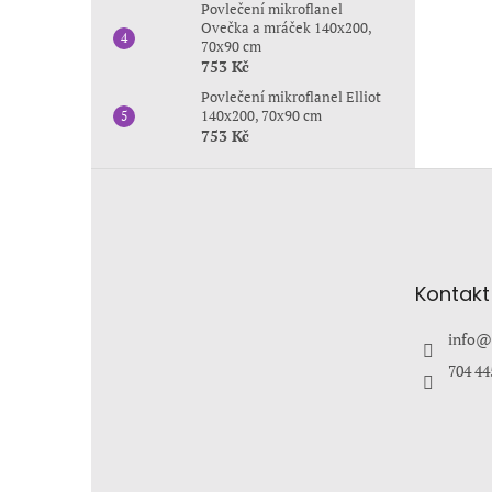
Povlečení mikroflanel
Ovečka a mráček 140x200,
70x90 cm
753 Kč
Povlečení mikroflanel Elliot
140x200, 70x90 cm
753 Kč
Z
á
p
a
t
Kontakt
í
info
@
704 44