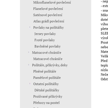
- ne
Mikroflanelové povlečení
- ex
Flanelové povlečení
- sn
Saténové povlečení
Mikr
dote
Atlas grádl povlečení
výbo
Povlaky na polštářky
plet
SLEE
Jersey povlaky
výro
Froté povlaky
Pros
Bavlněné povlaky
nebo
Mate
Matracové chrániče
Veli
Matracové chrániče
Před
Polštáře, přikrývky, deky
tepl
nízk
Plněné polštáře
Neže
Paměťové polštáře
Odst
Ostatní polštářky
Dětské polštářky
Prošívané přikrývky
Přehozy na postel