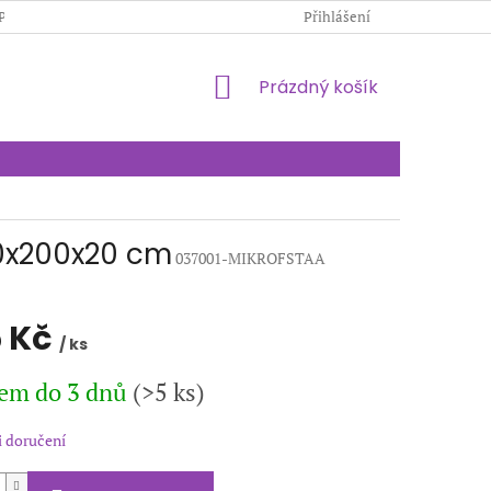
PODMÍNKY OCHRANY OSOBNÍCH ÚDAJŮ
Přihlášení
KONTAKTY
NÁKUPNÍ
Prázdný košík
KOŠÍK
90x200x20 cm
037001-MIKROFSTAA
 Kč
/ ks
em do 3 dnů
(>5 ks)
 doručení