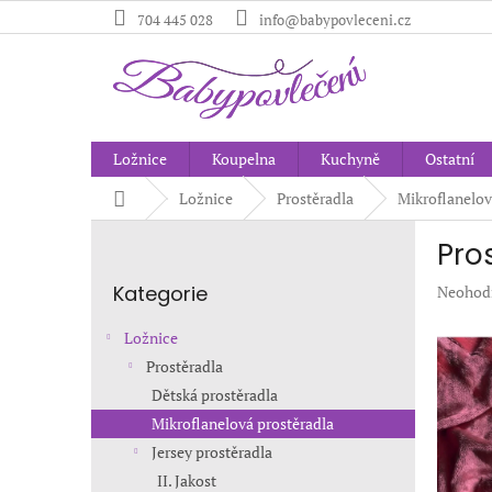
Přejít
704 445 028
info@babypovleceni.cz
na
obsah
Ložnice
Koupelna
Kuchyně
Ostatní
Domů
Ložnice
Prostěradla
Mikroflanelov
P
Pro
o
Přeskočit
s
Kategorie
Průměr
Neohod
kategorie
t
hodnoc
r
produkt
Ložnice
a
je
Prostěradla
n
0,0
Dětská prostěradla
z
n
5
í
Mikroflanelová prostěradla
hvězdič
p
Jersey prostěradla
a
II. Jakost