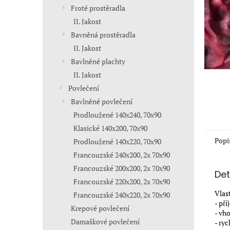
n
Froté prostěradla
e
II. Jakost
l
Bavněná prostěradla
II. Jakost
Bavlněné plachty
II. Jakost
Povlečení
Bavlněné povlečení
Prodloužené 140x240, 70x90
Klasické 140x200, 70x90
Popi
Prodloužené 140x220, 70x90
Francouzské 240x200, 2x 70x90
Francouzské 200x200, 2x 70x90
Det
Francouzské 220x200, 2x 70x90
Vlas
Francouzské 240x220, 2x 70x90
- př
Krepové povlečení
- vh
Damaškové povlečení
- ry