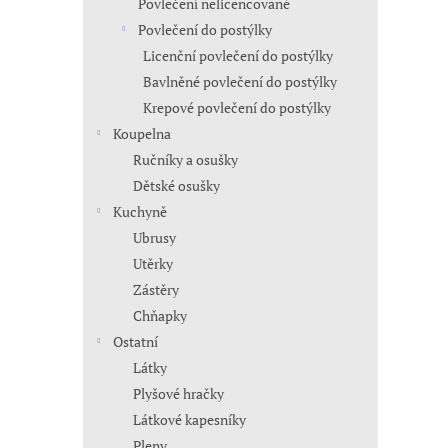
Povlečení nelicencované
Povlečení do postýlky
Licenční povlečení do postýlky
Bavlněné povlečení do postýlky
Krepové povlečení do postýlky
Koupelna
Ručníky a osušky
Dětské osušky
Kuchyně
Ubrusy
Utěrky
Zástěry
Chňapky
Ostatní
Látky
Plyšové hračky
Látkové kapesníky
Pleny