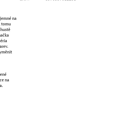
 jemné na
k tomu
 hustě
načka
éria
arev.
vyměnit
čené
ce na
a.