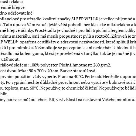
pouští vlákna
trémně hřejivé
adno udržovatelné
oflanelové prostěradlo kvalitní značky SLEEP WELL® je velice příjemné a
k. Tato úprava Vám zaručí ještě větší pohodlí než klasické mikrovlákno a 
rné hřejivé účinky.
Prostěradlo je vhodné i pro lidi trpícími alergiemi, díky
enému materiálu, jenž má menší propustnost pylů a roztočů.
Zároveň je z
P WELL® opatřena certifikáty o zdravotní nezávadnosti, které splňují krit
bků i pro miminka.
Nežmolkuje se po vyprání a ani nedochází k blednutí b
těradlo má kolem gumu, která je provlečená v tunýlku, tak že je možné ji 
 utáhnout.
riálové složení: 100% polyester. Plošná hmotnost: 260 g/m2.
kost dvoulůžka: 90 x 200 x 20 cm. Barva: starorůžová.
 prvním použítím vždy vyperte. Praní na 40°C. Perte odděleně dle doporu
oty. Po vyprání nechte důkladně proschnout nebo vysušte v bubnové sušič
ou teplotu, max. 60°C. Nepoužívejte chemické čištění. Nepoužívejte bělidl
hlit.
íny barev se můžou lehce lišit, v závislosti na nastavení Vašeho monitoru.