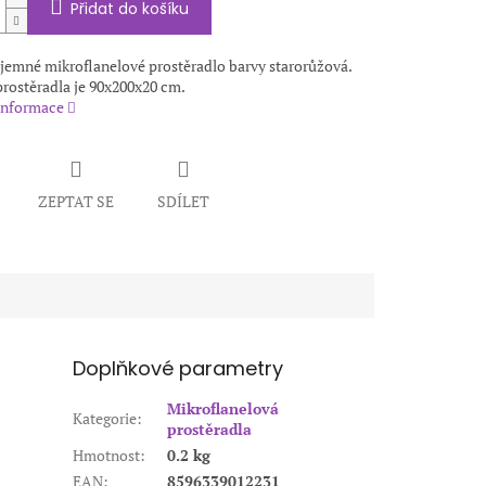
Přidat do košíku
íjemné mikroflanelové prostěradlo barvy starorůžová.
rostěradla je 90x200x20 cm.
 informace
ZEPTAT SE
SDÍLET
Doplňkové parametry
Mikroflanelová
Kategorie
:
prostěradla
Hmotnost
:
0.2 kg
EAN
:
8596339012231