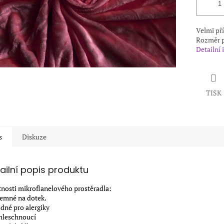
Velmi př
Rozměr p
Detailní
TISK
s
Diskuze
ailní popis produktu
tnosti mikroflanelového prostěradla:
íjemné na dotek.
odné pro alergiky
chleschnoucí