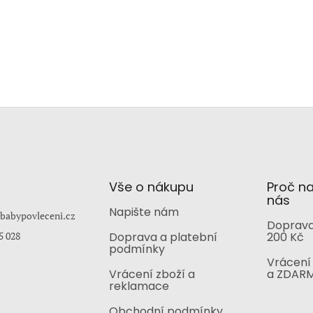
Vše o nákupu
Proč n
nás
Napište nám
babypovleceni.cz
Doprava
5 028
Doprava a platební
200 Kč
podmínky
Vrácení 
Vrácení zboží a
a ZDAR
reklamace
Obchodní podmínky