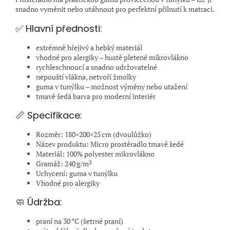
snadno vyměnit nebo utáhnout pro perfektní přilnutí k matraci.
✅ Hlavní přednosti:
extrémně hřejivý a hebký materiál
vhodné pro alergiky – hustě pletené mikrovlákno
rychleschnoucí a snadno udržovatelné
nepouští vlákna, netvoří žmolky
guma v tunýlku – možnost výměny nebo utažení
tmavě šedá barva pro moderní interiér
📏 Specifikace:
Rozměr: 180×200×25 cm (dvoulůžko)
Název produktu: Micro prostěradlo tmavě šedé
Materiál: 100% polyester mikrovlákno
Gramáž: 240 g/m²
Uchycení: guma v tunýlku
Vhodné pro alergiky
🧼 Údržba:
praní na 30 °C (šetrné praní)