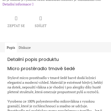
Detailní informace
ZEPTAT SE
SDÍLET
Popis
Diskuze
Detailní popis produktu
Micro prostěradlo tmavě šedé
Stylové micro prostěradlo v tmavě šedé barvě dodá ložnici
elegantní a moderní vzhled. Materiál je extrémně hřejivý, hebký
na dotek, nepouští vlákna a je vhodný i pro alergiky díky hustě
pletené struktuře, která omezuje propustnost pylů a roztočů.
Vyrobeno ze 100% polyesterového mikrovlákna s vysokou
gramáží, které je rychleschnoucí a snadno se udržuje.
Prostěradlo má praktickou gumu provlečenou v tunýlku – lze ji