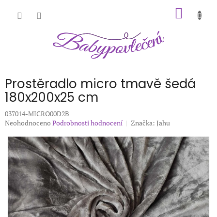
Přejít
NÁKUP
na
obsah
KOŠÍK
Prostěradlo micro tmavě šedá
180x200x25 cm
037014-MICRO00D2B
Průměrné
Neohodnoceno
Podrobnosti hodnocení
Značka:
Jahu
hodnocení
produktu
je
0,0
z
5
hvězdiček.