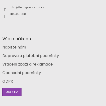
t
í
info
@
babypovleceni.cz
704 445 028
Vše o nákupu
Napište nám
Doprava a platební podmínky
Vrácení zboží a reklamace
Obchodní podmínky
GDPR
ARCHIV