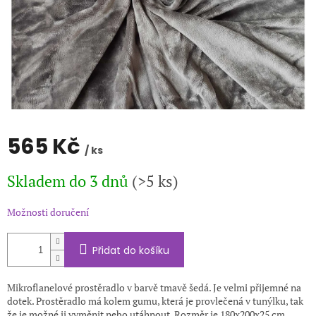
565 Kč
/ ks
Měrná
Skladem do 3 dnů
(>5 ks)
cena:
Možnosti doručení
Přidat do košíku
Mikroflanelové prostěradlo v barvě tmavě šedá. Je velmi přijemné na
dotek. Prostěradlo má kolem gumu, která je provlečená v tunýlku, tak
že je možné ji vyměnit nebo utáhnout. Rozměr je 180x200x25 cm.