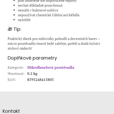
prát odděleně dle doporučené teploty
nechat důkladně proschnout
nesušit v bubnové sušičce
nepoužívat chemické čištění ani bělidla
nežehlit
🎁 Tip:
Praktický dárek pro milovníky pohodlí a decentních barev –
micro prostěradlo tmavě šedé zahřeje, potěší a dodá ložnici
stylový nádech!
Doplňkové parametry
Kategorie
:
Mikroflanelová prostěradla
Hmotnost
:
0.2 kg
EAN
:
8595248415805
Z
á
p
a
Kontakt