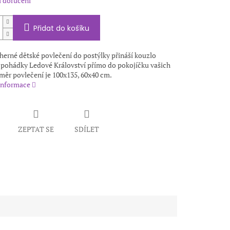
 doručení
Přidat do košíku
herné dětské povlečení do postýlky přináší kouzlo
 pohádky Ledové Království přímo do pokojíčku vašich
měr povlečení je 100x135, 60x40 cm.
 informace
ZEPTAT SE
SDÍLET