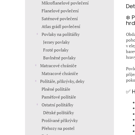
Mikroflanelové povlečení
Det
Flanelové povlečení
❄️ 
Saténové povlečení
hrd
Atlas grádl povlečení
Obda
Povlaky na polštářky
poho
Jersey povlaky
v el
Froté povlaky
bare
hrav
Bavlněné povlaky
Matracové chrániče
Povl
Matracové chrániče
příj
poko
Polštáře, přikrývky, deky
Plněné polštáře
✅ H
Paměťové polštáře
Ostatní polštářky
Dětské polštářky
Prošívané přikrývky
Přehozy na postel