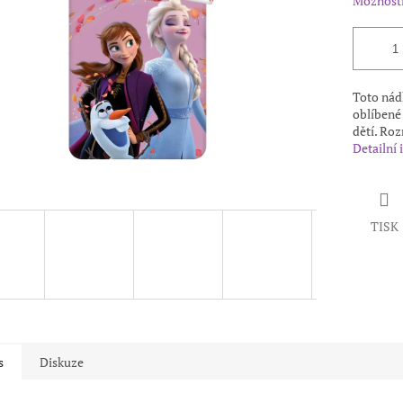
Možnosti
Toto nád
oblíbené
dětí. Roz
Detailní
TISK
s
Diskuze