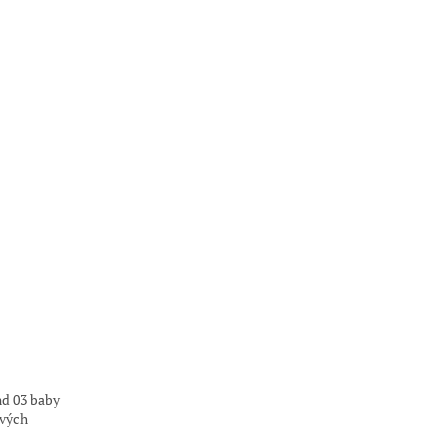
nd 03 baby
ových