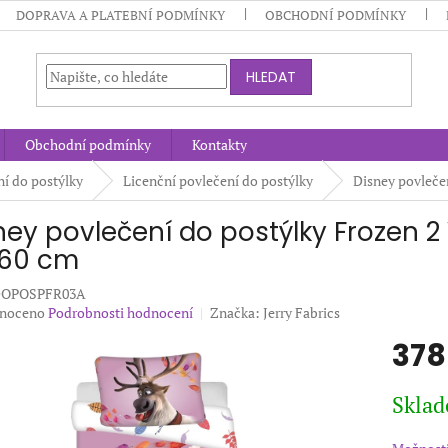
DOPRAVA A PLATEBNÍ PODMÍNKY
OBCHODNÍ PODMÍNKY
HLEDAT
Obchodní podmínky
Kontakty
ní do postýlky
Licenční povlečení do postýlky
Disney povleče
ney povlečení do postýlky Frozen 2
60 cm
DOPOSPFR03A
né
noceno
Podrobnosti hodnocení
Značka:
Jerry Fabrics
ení
378
u
Měrná
Sklad
cena:
ek.