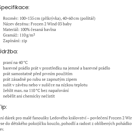
Specifikace:
Rozměr: 100×135 cm (přikrývka), 40×60 cm (polštář)
Název dezénu: Frozen 2 Wind 03 baby
Materiál: 100% česaná bavlna
Gramáž: 110 g/m²
Zapínání: zip
Údržba:
praní na 40 °C
barevné prádlo prát v prostředku na jemné a barevné prádlo
prát samostatně před prvním použitím
prát zásadně po rubu se zapnutým zipem
sušit v závěsu nebo v sušičce na nízkou teplotu
žehlit max. na 110 °C bez napařování
nebělit ani chemicky nečistit
Tip:
lní dárek pro malé fanoušky Ledového království – povlečení Frozen 2 Wi
ese do dětského pokojíčku kouzlo, pohodlí a radost z oblíbených pohádk
av.