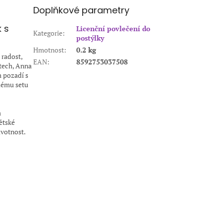
Doplňkové parametry
 s
Licenční povlečení do
Kategorie
:
postýlky
Hmotnost
:
0.2 kg
 radost,
EAN
:
8592753037508
atech, Anna
m pozadí s
elému setu
a
ětské
ivotnost.