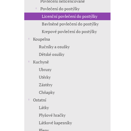
Povlečení nelicencované
Povlečení do postýlky
Licenční povlečení do postýlky
Bavlněné povlečení do postýlky
Krepové povlečení do postýlky
Koupelna
Ručníky a osušky
Dětské osušky
Kuchyně
Ubrusy
Utěrky
Zástěry
Chňapky
Ostatní
Látky
Plyšové hračky
Látkové kapesníky
Pleny