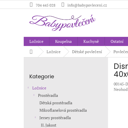
Přejít
704 445 028
info@babypovleceni.cz
na
obsah
Ložnice
Koupelna
Kuchyně
Ostatní
Domů
Ložnice
Dětské povlečení
Povleče
P
Dis
o
Přeskočit
s
40x
Kategorie
kategorie
t
00145-
r
Ložnice
Průměr
Neohod
a
hodnoc
Prostěradla
n
produkt
Dětská prostěradla
n
je
í
Mikroflanelová prostěradla
0,0
p
z
Jersey prostěradla
5
a
II. Jakost
hvězdič