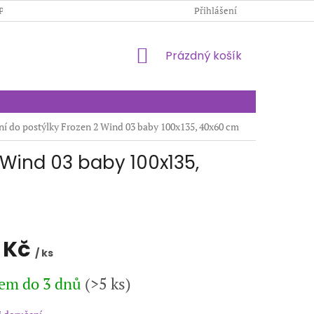
PODMÍNKY OCHRANY OSOBNÍCH ÚDAJŮ
Přihlášení
KONTAKTY
NÁKUPNÍ
Prázdný košík
KOŠÍK
ní do postýlky Frozen 2 Wind 03 baby 100x135, 40x60 cm
 Wind 03 baby 100x135,
 Kč
/ ks
em do 3 dnů
(>5 ks)