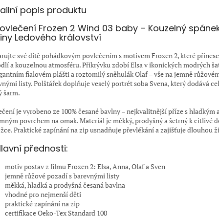
ailní popis produktu
Povlečení Frozen 2 Wind 03 baby – Kouzelný spánek
iny Ledového království
rujte své dítě pohádkovým povlečením s motivem Frozen 2, které přinese
dlí a kouzelnou atmosféru. Přikrývku zdobí Elsa v ikonických modrých š
egantním fialovém plášti a roztomilý sněhulák Olaf – vše na jemně růžové
vnými listy. Polštářek doplňuje veselý portrét soba Svena, který dodává c
ý šarm.
ečení je vyrobeno ze 100% česané bavlny – nejkvalitnější příze s hladkým 
emným povrchem na omak. Materiál je měkký, prodyšný a šetrný k citlivé d
žce. Praktické zapínání na zip usnadňuje převlékání a zajišťuje dlouhou ž
lavní přednosti:
motiv postav z filmu Frozen 2: Elsa, Anna, Olaf a Sven
jemně růžové pozadí s barevnými listy
měkká, hladká a prodyšná česaná bavlna
vhodné pro nejmenší děti
praktické zapínání na zip
certifikace Oeko-Tex Standard 100