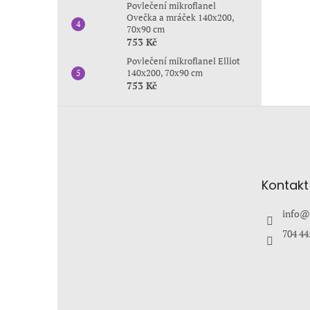
Povlečení mikroflanel
Ovečka a mráček 140x200,
70x90 cm
753 Kč
Povlečení mikroflanel Elliot
140x200, 70x90 cm
753 Kč
Z
á
p
a
t
Kontakt
í
info
@
704 44