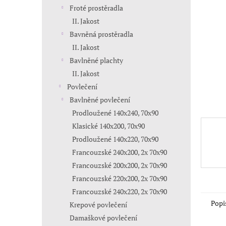
n
Froté prostěradla
e
II. Jakost
l
Bavněná prostěradla
II. Jakost
Bavlněné plachty
II. Jakost
Povlečení
Bavlněné povlečení
Prodloužené 140x240, 70x90
Klasické 140x200, 70x90
Prodloužené 140x220, 70x90
Francouzské 240x200, 2x 70x90
Francouzské 200x200, 2x 70x90
Francouzské 220x200, 2x 70x90
Francouzské 240x220, 2x 70x90
Popi
Krepové povlečení
Damaškové povlečení