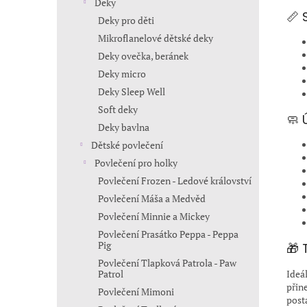
Deky
📏 
Deky pro děti
Mikroflanelové dětské deky
Deky ovečka, beránek
Deky micro
Deky Sleep Well
Soft deky
🧼 
Deky bavlna
Dětské povlečení
Povlečení pro holky
Povlečení Frozen - Ledové království
Povlečení Máša a Medvěd
Povlečení Minnie a Mickey
Povlečení Prasátko Peppa - Peppa
Pig
🎁 
Povlečení Tlapková Patrola - Paw
Ideá
Patrol
přin
Povlečení Mimoni
post