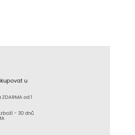
akupovat u
 ZDARMA od 1
zboží - 30 dnů
MA