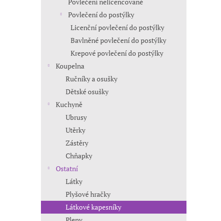
Povlečení nelicencované
Povlečení do postýlky
Licenční povlečení do postýlky
Bavlněné povlečení do postýlky
Krepové povlečení do postýlky
Koupelna
Ručníky a osušky
Dětské osušky
Kuchyně
Ubrusy
Utěrky
Zástěry
Chňapky
Ostatní
Látky
Plyšové hračky
Látkové kapesníky
Pleny