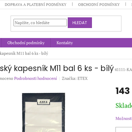
DOPRAVA A PLATEBNÍ PODMÍNKY
OBCHODNÍ PODMÍNKY
HLEDAT
Obchodní podmínky
Kontakty
kapesník M11 bal 6 ks - bílý
ký kapesník M11 bal 6 ks - bílý
41111-K
né
noceno
Podrobnosti hodnocení
Značka:
ETEX
ení
143
u
Měrná
Sklad
cena:
ek.
Možnosti