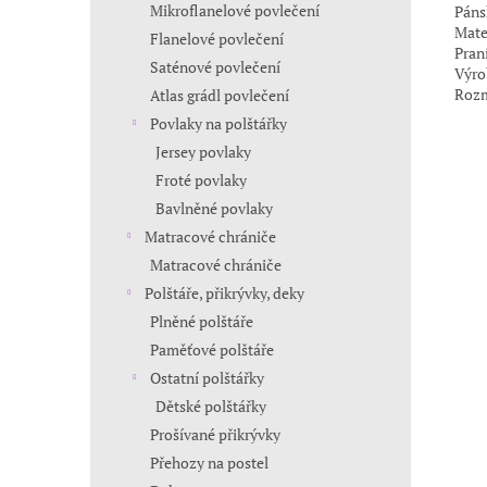
Mikroflanelové povlečení
Páns
Mate
Flanelové povlečení
Pran
Saténové povlečení
Výro
Rozm
Atlas grádl povlečení
Povlaky na polštářky
Jersey povlaky
Froté povlaky
Bavlněné povlaky
Matracové chrániče
Matracové chrániče
Polštáře, přikrývky, deky
Plněné polštáře
Paměťové polštáře
Ostatní polštářky
Dětské polštářky
Prošívané přikrývky
Přehozy na postel