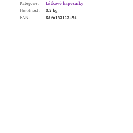
Kategorie
:
Látkové kapesníky
Hmotnost
:
0.2 kg
EAN
:
8596132113494