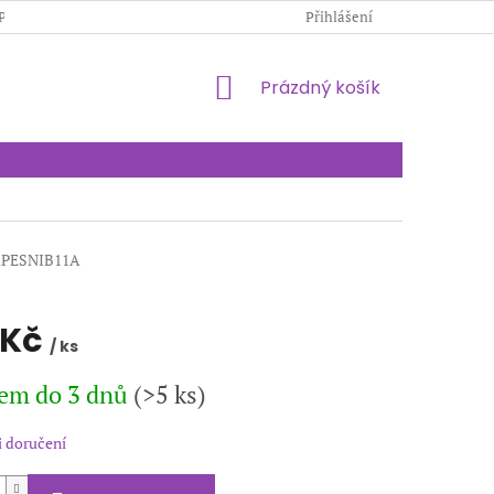
PODMÍNKY OCHRANY OSOBNÍCH ÚDAJŮ
Přihlášení
KONTAKTY
NÁKUPNÍ
Prázdný košík
KOŠÍK
APESNIB11A
 Kč
/ ks
em do 3 dnů
(>5 ks)
 doručení