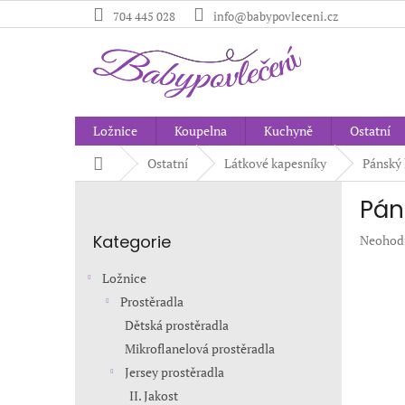
Přejít
704 445 028
info@babypovleceni.cz
na
obsah
Ložnice
Koupelna
Kuchyně
Ostatní
Domů
Ostatní
Látkové kapesníky
Pánský 
P
Páns
o
Přeskočit
s
Kategorie
Průměr
Neohod
kategorie
t
hodnoc
r
produkt
Ložnice
a
je
Prostěradla
n
0,0
Dětská prostěradla
z
n
5
í
Mikroflanelová prostěradla
hvězdič
p
Jersey prostěradla
a
II. Jakost