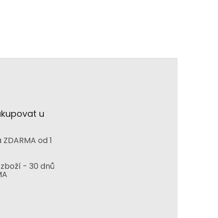
akupovat u
 ZDARMA od 1
zboží - 30 dnů
MA