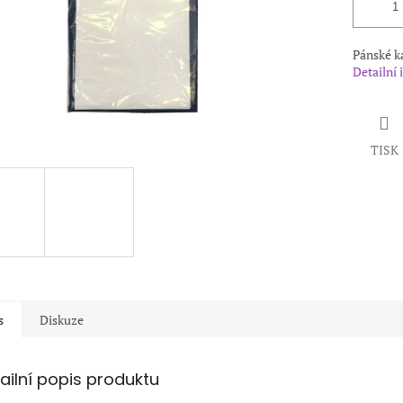
Pánské ka
Detailní
TISK
s
Diskuze
ailní popis produktu