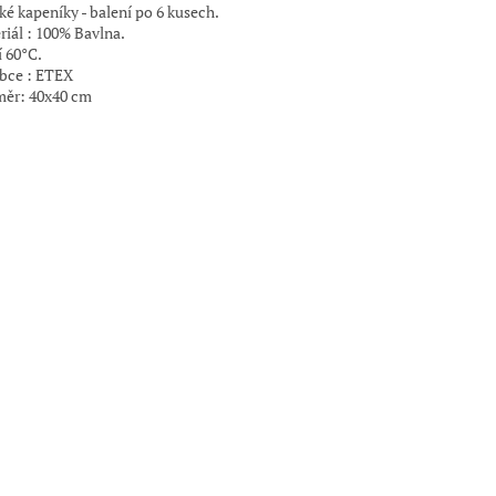
ké kapeníky - balení po 6 kusech.
riál : 100% Bavlna.
í 60°C.
bce : ETEX
ěr: 40x40 cm