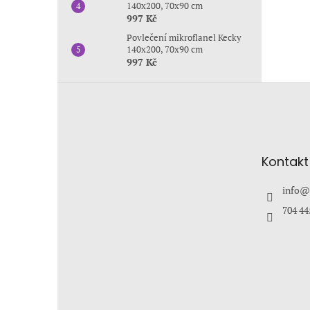
140x200, 70x90 cm
997 Kč
Povlečení mikroflanel Kecky
140x200, 70x90 cm
997 Kč
Z
á
p
a
t
Kontakt
í
info
@
704 44