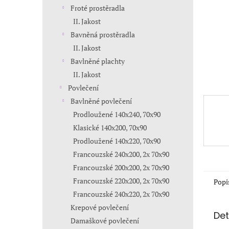
n
Froté prostěradla
e
II. Jakost
l
Bavněná prostěradla
II. Jakost
Bavlněné plachty
II. Jakost
Povlečení
Bavlněné povlečení
Prodloužené 140x240, 70x90
Klasické 140x200, 70x90
Prodloužené 140x220, 70x90
Francouzské 240x200, 2x 70x90
Francouzské 200x200, 2x 70x90
Francouzské 220x200, 2x 70x90
Popi
Francouzské 240x220, 2x 70x90
Krepové povlečení
Det
Damaškové povlečení