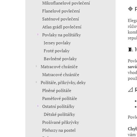
Mikroflanelové povlečení
🔷 
Flanelové povlečení
Saténové povlečení
Eleg
růžo
Atlas grádl povlečení
komb
Povlaky na polštářky
repu
Jersey povlaky
🧵 
Froté povlaky
Bavlněné povlaky
Povl
savá
Matracové chrániče
vhod
Matracové chrániče
použ
Polštáře, přikrývky, deky
📐 
Plněné polštáře
Paměťové polštáře
Ostatní polštářky
Dětské polštářky
Povl
Prošívané přikrývky
Chyb
Přehozy na postel
vám 