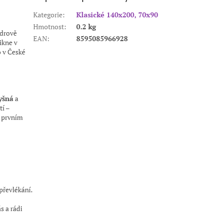
Kategorie
:
Klasické 140x200, 70x90
Hmotnost
:
0.2 kg
drově
EAN
:
8595085966928
ikne v
 v České
yšná
a
í –
d prvním
převlékání.
s a rádi