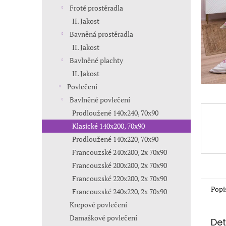
n
Froté prostěradla
e
II. Jakost
l
Bavněná prostěradla
II. Jakost
Bavlněné plachty
II. Jakost
Povlečení
Bavlněné povlečení
Prodloužené 140x240, 70x90
Klasické 140x200, 70x90
Prodloužené 140x220, 70x90
Francouzské 240x200, 2x 70x90
Francouzské 200x200, 2x 70x90
Francouzské 220x200, 2x 70x90
Popi
Francouzské 240x220, 2x 70x90
Krepové povlečení
Damaškové povlečení
Det