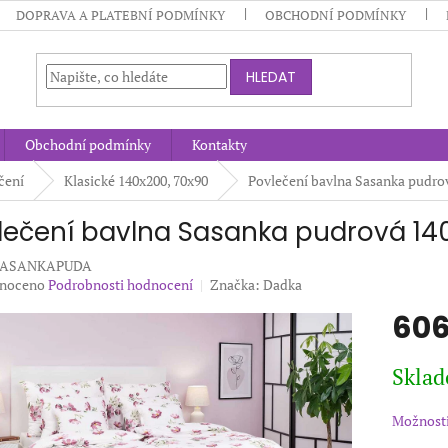
DOPRAVA A PLATEBNÍ PODMÍNKY
OBCHODNÍ PODMÍNKY
HLEDAT
Obchodní podmínky
Kontakty
čení
Klasické 140x200, 70x90
Povlečení bavlna Sasanka pudro
lečení bavlna Sasanka pudrová 14
-SASANKAPUDA
né
noceno
Podrobnosti hodnocení
Značka:
Dadka
ení
606
u
Měrná
Sklad
cena:
ek.
Možnosti