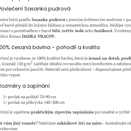
Povlečení Sasanka pudrová
antní ložní prádlo
Sasanka pudrová
s jemným květinovým motivem v pu
vé barvě přináší do ložnice klidnou a romantickou atmosféru. Nejlépe vyn
inaci s prostěradlem v barvě
bílá
,
světle šedá
nebo
hrášková
. Vyrobeno
blice firmou
DADKA VRACOV
.
100% česaná bavlna – pohodlí a kvalita
ečení je vyrobeno ze 100% kvalitní bavlny, která je
jemná na dotek
,
prod
2
. Gramáž 130 g/m
zajišťuje ideální rovnováhu mezi komfortem a odolnost
né pro celoroční použití. Materiál není předsrážený – doporučujeme pře
itím vyprat.
Rozměry a zapínání
1× povlak na polštář 70×90 cm
1× povlak na přikrývku 140×200 cm
ečení je opatřeno
praktickým zipovým zapínáním
pro snadné a rychlé 
í vám jiný rozměr?
Nabízíme
zakázkové šití na míru
– kontaktujte ná
vyhovíme.