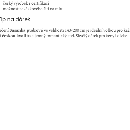
český výrobek s certifikací
možnost zakázkového šití na míru
Tip na dárek
ečení
Sasanka pudrová
ve velikosti 140×200 cm je ideální volbou pro ka
í
českou kvalitu
a jemný romantický styl. Skvělý dárek pro ženy i dívky.