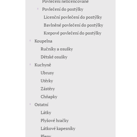
Povlečení nelicencované
Povlečení do postýlky
Licenční povlečení do postýlky
Bavlněné povlečení do postýlky
Krepové povlečení do postýlky
Koupelna
Ručníky a osušky
Dětské osušky
Kuchyně
Ubrusy
Utěrky
Zástěry
Chňapky
Ostatní
Látky
Plyšové hračky
Látkové kapesníky
Pleny