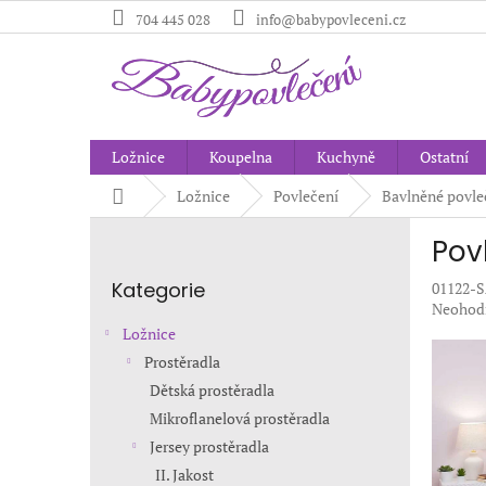
Přejít
704 445 028
info@babypovleceni.cz
na
obsah
Ložnice
Koupelna
Kuchyně
Ostatní
Domů
Ložnice
Povlečení
Bavlněné povle
P
Pov
o
Přeskočit
s
Kategorie
01122
kategorie
t
Průměr
Neohod
r
hodnoc
Ložnice
a
produkt
Prostěradla
n
je
Dětská prostěradla
0,0
n
z
í
Mikroflanelová prostěradla
5
p
Jersey prostěradla
hvězdič
a
II. Jakost