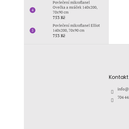
Povlečení mikroflanel
Ovečka a mráček 140x200,
70x90 cm
753 Kč
Povlečení mikroflanel Elliot
140x200, 70x90 cm
753 Kč
Z
á
p
a
t
Kontakt
í
info
@
704 44