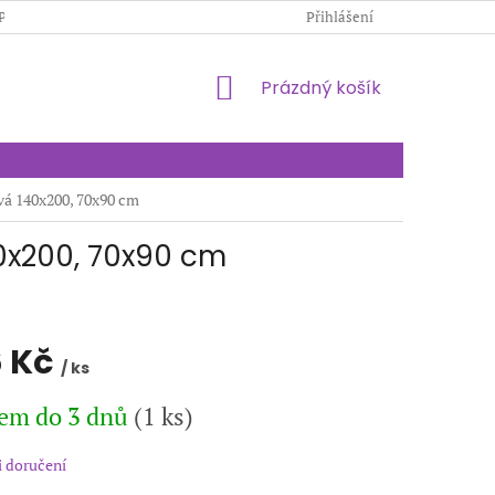
PODMÍNKY OCHRANY OSOBNÍCH ÚDAJŮ
Přihlášení
KONTAKTY
NÁKUPNÍ
Prázdný košík
KOŠÍK
vá 140x200, 70x90 cm
0x200, 70x90 cm
 Kč
/ ks
em do 3 dnů
(1 ks)
 doručení