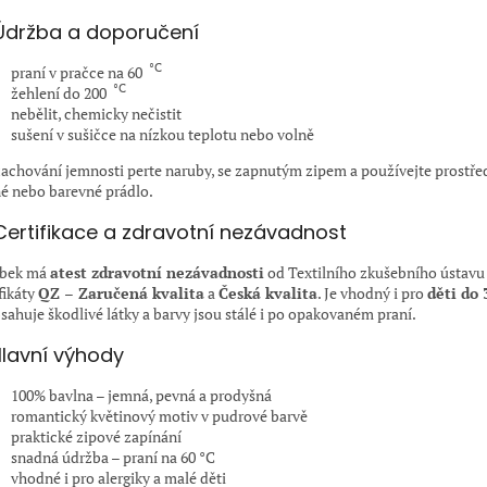
Údržba a doporučení
°C
praní v pračce na 60
°C
žehlení do 200
nebělit, chemicky nečistit
sušení v sušičce na nízkou teplotu nebo volně
zachování jemnosti perte naruby, se zapnutým zipem a používejte prostře
é nebo barevné prádlo.
Certifikace a zdravotní nezávadnost
obek má
atest zdravotní nezávadnosti
od Textilního zkušebního ústavu
fikáty
QZ – Zaručená kvalita
a
Česká kvalita
. Je vhodný i pro
děti do 
sahuje škodlivé látky a barvy jsou stálé i po opakovaném praní.
lavní výhody
100% bavlna – jemná, pevná a prodyšná
romantický květinový motiv v pudrové barvě
praktické zipové zapínání
snadná údržba – praní na 60 °C
vhodné i pro alergiky a malé děti