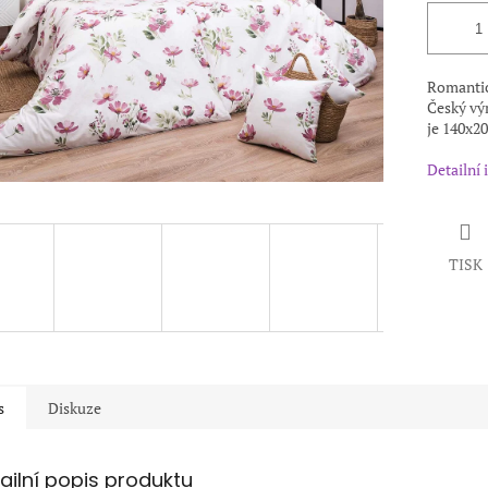
Romantic
Český výr
je 140x20
Detailní
TISK
s
Diskuze
ailní popis produktu