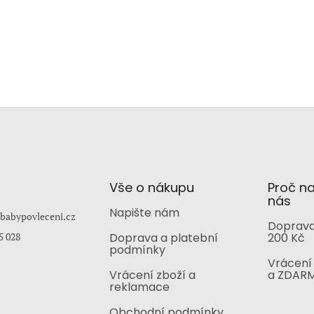
Vše o nákupu
Proč n
nás
Napište nám
babypovleceni.cz
Doprava
5 028
Doprava a platební
200 Kč
podmínky
Vrácení 
Vrácení zboží a
a ZDAR
reklamace
Obchodní podmínky