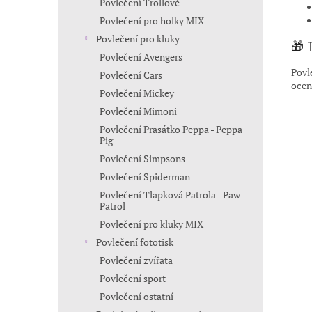
Povlečení Trollové
Povlečení pro holky MIX
Povlečení pro kluky
🎁 
Povlečení Avengers
Povl
Povlečení Cars
ocen
Povlečení Mickey
Povlečení Mimoni
Povlečení Prasátko Peppa - Peppa
Pig
Povlečení Simpsons
Povlečení Spiderman
Povlečení Tlapková Patrola - Paw
Patrol
Povlečení pro kluky MIX
Povlečení fototisk
Povlečení zvířata
Povlečení sport
Povlečení ostatní