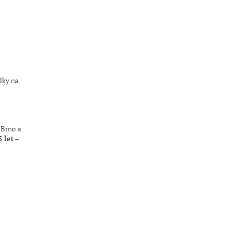
dky na
 Brno a
3 let
–