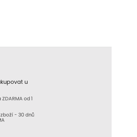
akupovat u
 ZDARMA od 1
zboží - 30 dnů
MA