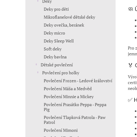
Deky
🧼 
Deky pro děti
Mikroflanelové dětské deky
Deky ovečka, beránek
Deky micro
Deky Sleep Well
Pro 
Soft deky
jemn
Deky bavlna
🏅 
Dětské povlečení
Povlečení pro holky
Výr
Povlečení Frozen - Ledové království
certi
neob
Povlečení Máša a Medvěd
Povlečení Minnie a Mickey
✅ H
Povlečení Prasátko Peppa - Peppa
Pig
Povlečení Tlapková Patrola - Paw
Patrol
Povlečení Mimoni