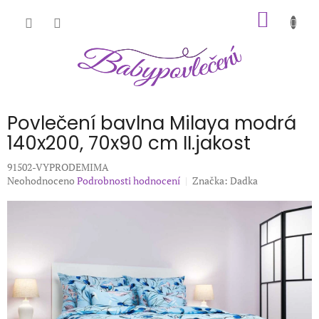
Přejít
NÁKUP
na
obsah
KOŠÍK
Povlečení bavlna Milaya modrá
140x200, 70x90 cm II.jakost
91502-VYPRODEMIMA
Průměrné
Neohodnoceno
Podrobnosti hodnocení
Značka:
Dadka
hodnocení
produktu
je
0,0
z
5
hvězdiček.