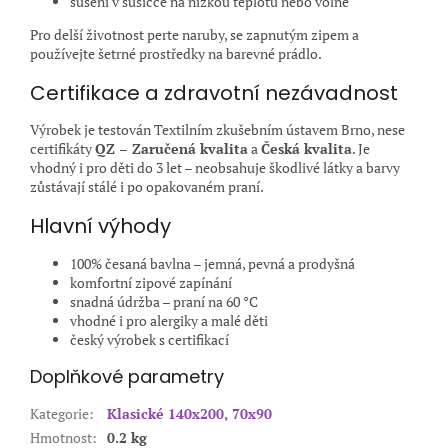
sušení v sušičce na nízkou teplotu nebo volně
Pro delší životnost perte naruby, se zapnutým zipem a
používejte šetrné prostředky na barevné prádlo.
Certifikace a zdravotní nezávadnost
Výrobek je testován Textilním zkušebním ústavem Brno, nese
certifikáty
QZ – Zaručená kvalita
a
Česká kvalita
. Je
vhodný i pro děti do 3 let – neobsahuje škodlivé látky a barvy
zůstávají stálé i po opakovaném praní.
Hlavní výhody
100% česaná bavlna – jemná, pevná a prodyšná
komfortní zipové zapínání
snadná údržba – praní na 60 °C
vhodné i pro alergiky a malé děti
český výrobek s certifikací
Doplňkové parametry
Kategorie
:
Klasické 140x200, 70x90
Hmotnost
:
0.2 kg