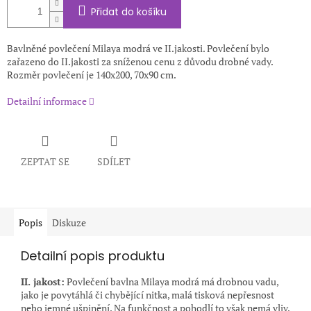
Přidat do košíku
Bavlněné povlečení Milaya modrá ve II.jakosti. Povlečení bylo
zařazeno do II.jakosti za sníženou cenu z důvodu drobné vady.
Rozměr povlečení je 140x200, 70x90 cm.
Detailní informace
ZEPTAT SE
SDÍLET
Popis
Diskuze
Detailní popis produktu
II. jakost:
Povlečení bavlna Milaya modrá má drobnou vadu,
jako je povytáhlá či chybějící nitka, malá tisková nepřesnost
nebo jemné ušpinění. Na funkčnost a pohodlí to však nemá vliv.