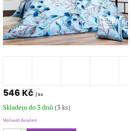
546 Kč
/ ks
Měrná
Skladem do 3 dnů
(3 ks)
cena:
Možnosti doručení