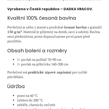
Vyrobeno v České republice – DADKA VRACOV.
Kvalitní 100% česaná bavlna
Povlečení je ušito z jemné a prodyšné
česané bavlny
s gramáží
130 g/m²
. Materiál je příjemný na dotek, savý a odolný. Bavlna
není předsrážená, proto doporučujeme první praní před
použitím.
Obsah balení a rozměry
1× povlak na polštář 70×90 cm
1× povlak na přikrývku 140×200 cm
Povlečení má
praktické zipové zapínání
pro rychlé
převlékání.
Údržba
praní na 60 °C
žehlení do 200 °C
nebělit, chemicky nečistit