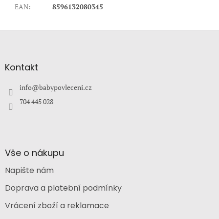
EAN
:
8596132080345
Z
á
p
a
Kontakt
t
í
info
@
babypovleceni.cz
704 445 028
Vše o nákupu
Napište nám
Doprava a platební podmínky
Vrácení zboží a reklamace