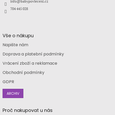
í
info
@
babypovleceni.cz
704 445 028
Vše o nákupu
Napište nám
Doprava a platební podmínky
Vrácení zboží a reklamace
Obchodní podmínky
GDPR
ARCHIV
Proč nakupovat u nás