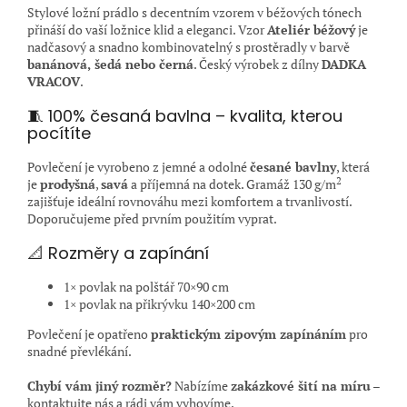
Stylové ložní prádlo s decentním vzorem v béžových tónech
přináší do vaší ložnice klid a eleganci. Vzor
Ateliér béžový
je
nadčasový a snadno kombinovatelný s prostěradly v barvě
banánová, šedá nebo černá
. Český výrobek z dílny
DADKA
VRACOV
.
🧵 100% česaná bavlna – kvalita, kterou
pocítíte
Povlečení je vyrobeno z jemné a odolné
česané bavlny
, která
2
je
prodyšná
,
savá
a příjemná na dotek. Gramáž 130 g/m
zajišťuje ideální rovnováhu mezi komfortem a trvanlivostí.
Doporučujeme před prvním použitím vyprat.
📐 Rozměry a zapínání
1× povlak na polštář 70×90 cm
1× povlak na přikrývku 140×200 cm
Povlečení je opatřeno
praktickým zipovým zapínáním
pro
snadné převlékání.
Chybí vám jiný rozměr?
Nabízíme
zakázkové šití na míru
–
kontaktujte nás a rádi vám vyhovíme.