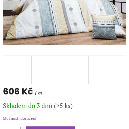
606 Kč
/ ks
Měrná
Skladem do 3 dnů
(>5 ks)
cena:
Možnosti doručení