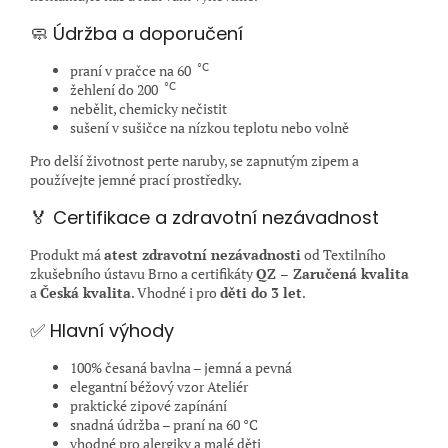
🧼 Údržba a doporučení
°C
praní v pračce na 60
°C
žehlení do 200
nebělit, chemicky nečistit
sušení v sušičce na nízkou teplotu nebo volně
Pro delší životnost perte naruby, se zapnutým zipem a
používejte jemné prací prostředky.
🏅 Certifikace a zdravotní nezávadnost
Produkt má
atest zdravotní nezávadnosti
od Textilního
zkušebního ústavu Brno a certifikáty
QZ – Zaručená kvalita
a
Česká kvalita
. Vhodné i pro
děti do 3 let
.
✅ Hlavní výhody
100% česaná bavlna – jemná a pevná
elegantní béžový vzor Ateliér
praktické zipové zapínání
snadná údržba – praní na 60 °C
vhodné pro alergiky a malé děti