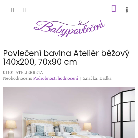
Přejít
NÁKUP
na
obsah
KOŠÍK
Povlečení bavlna Ateliér béžový
140x200, 70x90 cm
01101-ATELIERBE1A
Průměrné
Neohodnoceno
Podrobnosti hodnocení
Značka:
Dadka
hodnocení
produktu
je
0,0
z
5
hvězdiček.