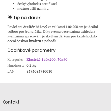
český výrobek s certifikací
možnost šití na míru
🎁 Tip na dárek
Povlečení
Ateliér béžový
ve velikosti 140×200 cm je ideální
volbou pro jednolůžka. Díky svému decentnímu vzhledu a
kvalitnímu zpracování je skvělým dárkem pro každého, kdo
ocení
českou kvalitu
a pohodlí.
Doplňkové parametry
Kategorie
:
Klasické 140x200, 70x90
Hmotnost
:
0.2 kg
EAN
:
8595085940010
Z
á
p
a
Kontakt
t