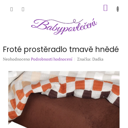
Přejít
NÁKUP
na
obsah
KOŠÍK
Froté prostěradlo tmavě hnědé
Průměrné
Neohodnoceno
Podrobnosti hodnocení
Značka:
Dadka
hodnocení
produktu
je
0,0
z
5
hvězdiček.