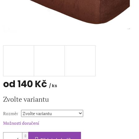
od
140 Kč
/ ks
Měrná
Zvolte variantu
cena:
Rozměr
Možnosti doručení