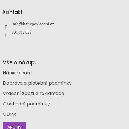
p
a
Kontakt
t
í
info
@
babypovleceni.cz
704 445 028
Vše o nákupu
Napište nám
Doprava a platební podmínky
Vrácení zboží a reklamace
Obchodní podmínky
GDPR
ARCHIV