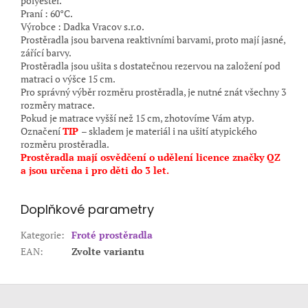
polyester.
Praní : 60°C.
Výrobce : Dadka Vracov s.r.o.
Prostěradla jsou barvena reaktivními barvami, proto mají jasné,
zářící barvy.
Prostěradla jsou ušita s dostatečnou rezervou na založení pod
matraci o výšce 15 cm.
Pro správný výběr rozměru prostěradla, je nutné znát všechny 3
rozměry matrace.
Pokud je matrace vyšší než 15 cm, zhotovíme Vám atyp.
Označení
TIP
– skladem je materiál i na ušití atypického
rozměru prostěradla.
Prostěradla mají osvědčení o udělení licence značky QZ
a jsou určena i pro děti do 3 let.
Doplňkové parametry
Kategorie
:
Froté prostěradla
EAN
:
Zvolte variantu
Z
á