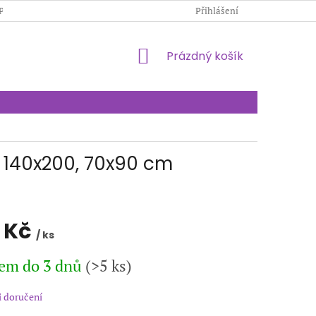
PODMÍNKY OCHRANY OSOBNÍCH ÚDAJŮ
Přihlášení
KONTAKTY
NÁKUPNÍ
Prázdný košík
KOŠÍK
 140x200, 70x90 cm
 Kč
/ ks
em do 3 dnů
(>5 ks)
 doručení