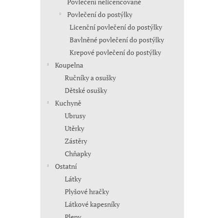
Povlečení nelicencované
Povlečení do postýlky
Licenční povlečení do postýlky
Bavlněné povlečení do postýlky
Krepové povlečení do postýlky
Koupelna
Ručníky a osušky
Dětské osušky
Kuchyně
Ubrusy
Utěrky
Zástěry
Chňapky
Ostatní
Látky
Plyšové hračky
Látkové kapesníky
Pleny