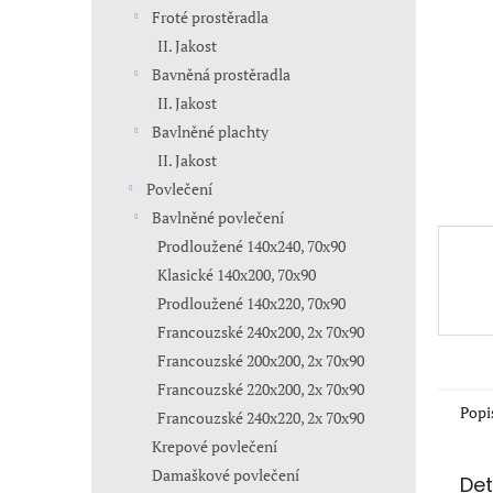
n
Froté prostěradla
e
II. Jakost
l
Bavněná prostěradla
II. Jakost
Bavlněné plachty
II. Jakost
Povlečení
Bavlněné povlečení
Prodloužené 140x240, 70x90
Klasické 140x200, 70x90
Prodloužené 140x220, 70x90
Francouzské 240x200, 2x 70x90
Francouzské 200x200, 2x 70x90
Francouzské 220x200, 2x 70x90
Popi
Francouzské 240x220, 2x 70x90
Krepové povlečení
Damaškové povlečení
Det