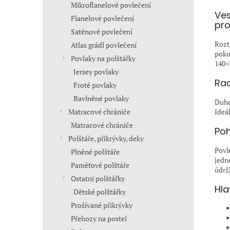
Mikroflanelové povlečení
Ves
Flanelové povlečení
pro
Saténové povlečení
Rozt
Atlas grádl povlečení
poko
Povlaky na polštářky
140×
Jersey povlaky
Rad
Froté povlaky
Bavlněné povlaky
Duho
Ideál
Matracové chrániče
Matracové chrániče
Poh
Polštáře, přikrývky, deky
Povl
Plněné polštáře
jedn
Paměťové polštáře
údrž
Ostatní polštářky
Hla
Dětské polštářky
Prošívané přikrývky
Přehozy na postel