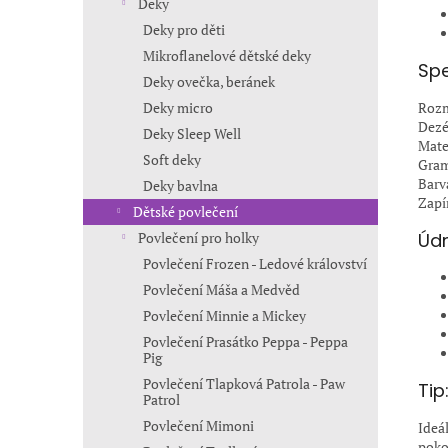
Deky
Deky pro děti
Mikroflanelové dětské deky
Spe
Deky ovečka, beránek
Rozm
Deky micro
Dezé
Deky Sleep Well
Mate
Soft deky
Gram
Barv
Deky bavlna
Zapí
Dětské povlečení
Údr
Povlečení pro holky
Povlečení Frozen - Ledové království
Povlečení Máša a Medvěd
Povlečení Minnie a Mickey
Povlečení Prasátko Peppa - Peppa
Pig
Povlečení Tlapková Patrola - Paw
Tip
Patrol
Povlečení Mimoni
Ideá
pokoj