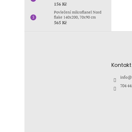
156 Kč
Povlečení mikroflanel Nord
flake 140x200, 70x90 cm
565 Kč
Z
á
p
a
t
Kontakt
í
info
@
704 44