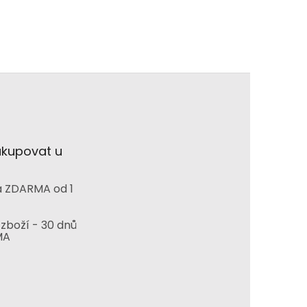
akupovat u
 ZDARMA od 1
zboží - 30 dnů
MA