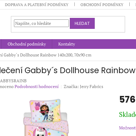
DOPRAVA A PLATEBNÍ PODMÍNKY
OBCHODNÍ PODMÍNKY
HLEDAT
Obchodní podmínky
Kontakty
ní Gabby´s Dollhouse Rainbow 140x200, 70x90 cm
lečení Gabby´s Dollhouse Rainbow
GABBYSRAINB
né
noceno
Podrobnosti hodnocení
Značka:
Jerry Fabrics
ení
576
u
Měrná
Sklad
cena:
ek.
Možnosti