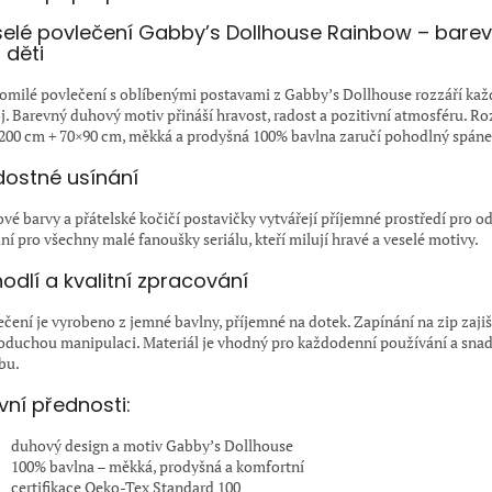
elé povlečení Gabby’s Dollhouse Rainbow – bare
 děti
omilé povlečení s oblíbenými postavami z Gabby’s Dollhouse rozzáří kaž
j. Barevný duhový motiv přináší hravost, radost a pozitivní atmosféru. R
200 cm + 70×90 cm, měkká a prodyšná 100% bavlna zaručí pohodlný spáne
ostné usínání
vé barvy a přátelské kočičí postavičky vytvářejí příjemné prostředí pro o
ní pro všechny malé fanoušky seriálu, kteří milují hravé a veselé motivy.
odlí a kvalitní zpracování
ečení je vyrobeno z jemné bavlny, příjemné na dotek. Zapínání na zip zajiš
oduchou manipulaci. Materiál je vhodný pro každodenní používání a sna
bu.
vní přednosti:
duhový design a motiv Gabby’s Dollhouse
100% bavlna – měkká, prodyšná a komfortní
certifikace Oeko-Tex Standard 100