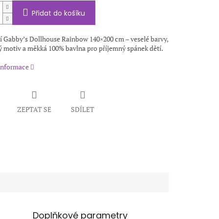
Přidat do košíku
í Gabby’s Dollhouse Rainbow 140×200 cm – veselé barvy,
ý motiv a měkká 100% bavlna pro příjemný spánek dětí.
 informace
ZEPTAT SE
SDÍLET
Doplňkové parametry