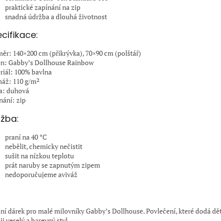
praktické zapínání na zip
snadná údržba a dlouhá životnost
cifikace:
ěr: 140×200 cm (přikrývka), 70×90 cm (polštář)
n: Gabby’s Dollhouse Rainbow
riál: 100% bavlna
áž: 110 g/m²
a: duhová
nání: zip
žba:
praní na 40 °C
nebělit, chemicky nečistit
sušit na nízkou teplotu
prát naruby se zapnutým zipem
nedoporučujeme aviváž
:
lní dárek pro malé milovníky Gabby’s Dollhouse. Povlečení, které dodá d
i veselý a barevný styl.