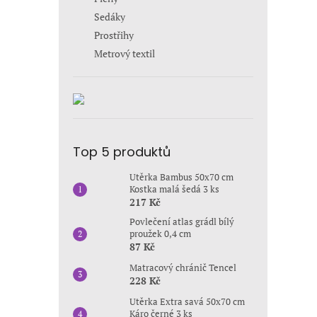
Sedáky
Prostřihy
Metrový textil
Top 5 produktů
Utěrka Bambus 50x70 cm
Kostka malá šedá 3 ks
217 Kč
Povlečení atlas grádl bílý
proužek 0,4 cm
87 Kč
Matracový chránič Tencel
228 Kč
Utěrka Extra savá 50x70 cm
Káro černé 3 ks