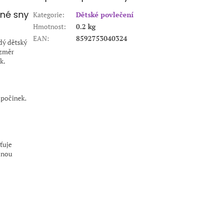
vné sny
Kategorie
:
Dětské povlečení
Hmotnost
:
0.2 kg
EAN
:
8592753040324
dý dětský
ozměr
k.
dpočinek.
ťuje
dnou