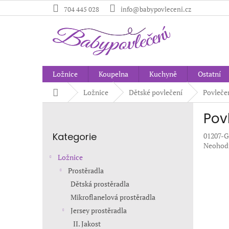
Přejít
704 445 028
info@babypovleceni.cz
na
obsah
Ložnice
Koupelna
Kuchyně
Ostatní
Domů
Ložnice
Dětské povlečení
Povleče
P
Pov
o
Přeskočit
s
Kategorie
01207-
kategorie
t
Průměr
Neohod
r
hodnoc
Ložnice
a
produkt
Prostěradla
n
je
Dětská prostěradla
0,0
n
z
í
Mikroflanelová prostěradla
5
p
Jersey prostěradla
hvězdič
a
II. Jakost