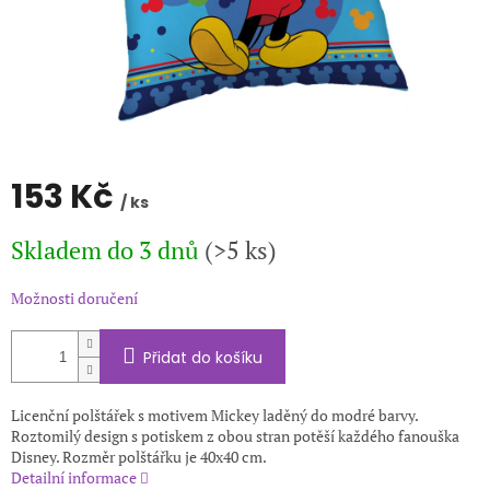
153 Kč
/ ks
Měrná
Skladem do 3 dnů
(>5 ks)
cena:
Možnosti doručení
Přidat do košíku
Licenční polštářek s motivem Mickey laděný do modré barvy.
Roztomilý design s potiskem z obou stran potěší každého fanouška
Disney. Rozměr polštářku je 40x40 cm.
Detailní informace