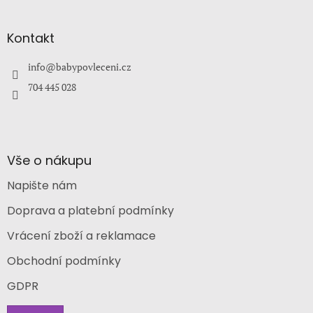
á
p
a
Kontakt
t
í
info
@
babypovleceni.cz
704 445 028
Vše o nákupu
Napište nám
Doprava a platební podmínky
Vrácení zboží a reklamace
Obchodní podmínky
GDPR