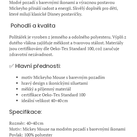
Modré pozadí s barevnými ikonami a výraznou postavou
Mickeyho přináší radost a energii. Skvělý doplněk pro děti,
které milují klasické Disney postavičky.
️ Pohodlí a kvalita
Polštářek je vyroben z jemného a odolného polyesteru. Výplň z
dutého vlákna zajišťuje měkkost a tvarovou stálost. Materiály
jsou certifikovány dle Oeko-Tex Standard 100, což zaručuje
zdravotní nezávadnost.
✅ Hlavní přednosti:
motiv Mickeyho Mouse s barevným pozadím
hravý design s ikonickými siluetami
měkký a příjemný materiál
certifikace Oeko-Tex Standard 100
ideální velikost 40×40 cm
Specifikace:
Rozměr: 40×40 cm
Motiv: Mickey Mouse na modrém pozadí s barevnými ikonami
Povlak: 100% polyester