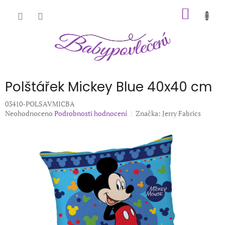
Přejít
NÁKUP
na
obsah
KOŠÍK
Polštářek Mickey Blue 40x40 cm
03410-POLSAVMICBA
Průměrné
Neohodnoceno
Podrobnosti hodnocení
Značka:
Jerry Fabrics
hodnocení
produktu
je
0,0
z
5
hvězdiček.