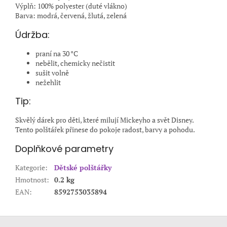
Výplň: 100% polyester (duté vlákno)
Barva: modrá, červená, žlutá, zelená
Údržba:
praní na 30 °C
nebělit, chemicky nečistit
sušit volně
nežehlit
Tip:
Skvělý dárek pro děti, které milují Mickeyho a svět Disney.
Tento polštářek přinese do pokoje radost, barvy a pohodu.
Doplňkové parametry
Kategorie
:
Dětské polštářky
Hmotnost
:
0.2 kg
EAN
:
8592753035894
Z