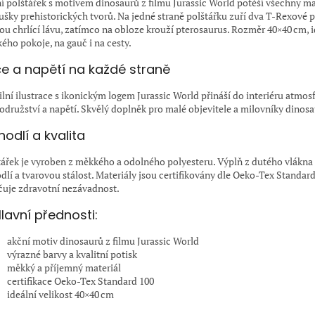
í polštářek s motivem dinosaurů z filmu Jurassic World potěší všechny m
ušky prehistorických tvorů. Na jedné straně polštářku zuří dva T-Rexové 
ou chrlící lávu, zatímco na obloze krouží pterosaurus. Rozměr 40×40 cm, i
kého pokoje, na gauč i na cesty.
e a napětí na každé straně
ilní ilustrace s ikonickým logem Jurassic World přináší do interiéru atmos
odružství a napětí. Skvělý doplněk pro malé objevitele a milovníky dinosa
ohodlí a kvalita
tářek je vyroben z měkkého a odolného polyesteru. Výplň z dutého vlákna 
dlí a tvarovou stálost. Materiály jsou certifikovány dle Oeko-Tex Standard
čuje zdravotní nezávadnost.
lavní přednosti:
akční motiv dinosaurů z filmu Jurassic World
výrazné barvy a kvalitní potisk
měkký a příjemný materiál
certifikace Oeko-Tex Standard 100
ideální velikost 40×40 cm