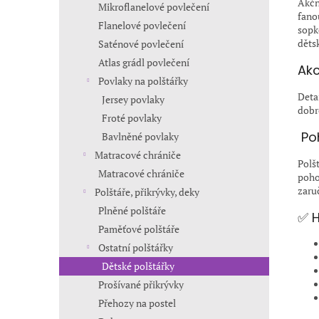
Akčn
Mikroflanelové povlečení
fano
Flanelové povlečení
sopk
děts
Saténové povlečení
Atlas grádl povlečení
Akc
Povlaky na polštářky
Deta
Jersey povlaky
dobr
Froté povlaky
️ P
Bavlněné povlaky
Matracové chrániče
Polš
Matracové chrániče
poho
zaru
Polštáře, přikrývky, deky
Plněné polštáře
✅ H
Paměťové polštáře
Ostatní polštářky
Dětské polštářky
Prošívané přikrývky
Přehozy na postel