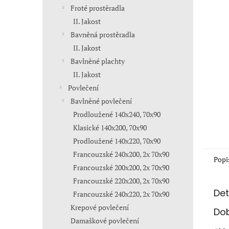
n
Froté prostěradla
e
II. Jakost
l
Bavněná prostěradla
II. Jakost
Bavlněné plachty
II. Jakost
Povlečení
Bavlněné povlečení
Prodloužené 140x240, 70x90
Klasické 140x200, 70x90
Prodloužené 140x220, 70x90
Francouzské 240x200, 2x 70x90
Popi
Francouzské 200x200, 2x 70x90
Francouzské 220x200, 2x 70x90
Det
Francouzské 240x220, 2x 70x90
Krepové povlečení
Dob
Damaškové povlečení