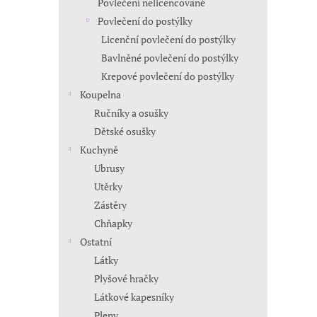
Povlečení nelicencované
Povlečení do postýlky
Licenční povlečení do postýlky
Bavlněné povlečení do postýlky
Krepové povlečení do postýlky
Koupelna
Ručníky a osušky
Dětské osušky
Kuchyně
Ubrusy
Utěrky
Zástěry
Chňapky
Ostatní
Látky
Plyšové hračky
Látkové kapesníky
Pleny