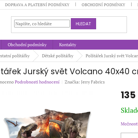
DOPRAVA A PLATEBNÍ PODMÍNKY
OBCHODNÍ PODMÍNKY
HLEDAT
Obchodní podmínky
Kontakty
statní polštářky
Dětské polštářky
Polštářek Jurský svět Volc
štářek Jurský svět Volcano 40x40 
né
noceno
Podrobnosti hodnocení
Značka:
Jerry Fabrics
ení
135
u
Měrná
Sklad
cena:
ek.
Možnosti