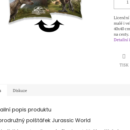
Licenční 
malé i ve
40x40 cm
na cesty.
Detailní
TISK
s
Diskuze
ailní popis produktu
rodružný polštářek Jurassic World