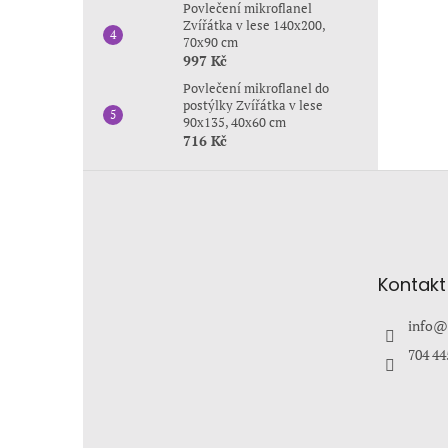
Povlečení mikroflanel
Zvířátka v lese 140x200,
70x90 cm
997 Kč
Povlečení mikroflanel do
postýlky Zvířátka v lese
90x135, 40x60 cm
716 Kč
Z
á
p
a
t
Kontakt
í
info
@
704 44