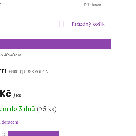
PODMÍNKY OCHRANY OSOBNÍCH ÚDAJŮ
Přihlášení
KONTAKTY
NÁKUPNÍ
Prázdný košík
KOŠÍK
ano 40x40 cm
cm
03300-0JURSKVOLCA
 Kč
/ ks
em do 3 dnů
(>5 ks)
 doručení