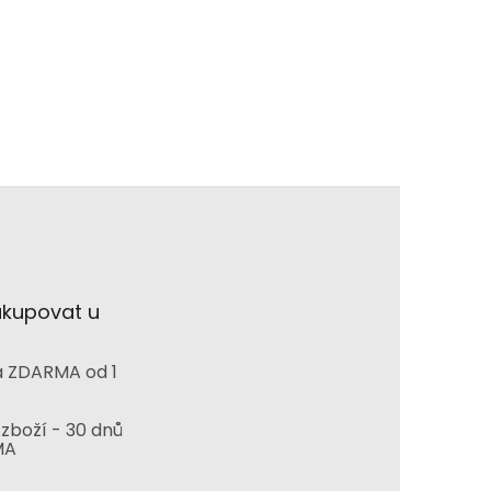
akupovat u
 ZDARMA od 1
zboží - 30 dnů
MA