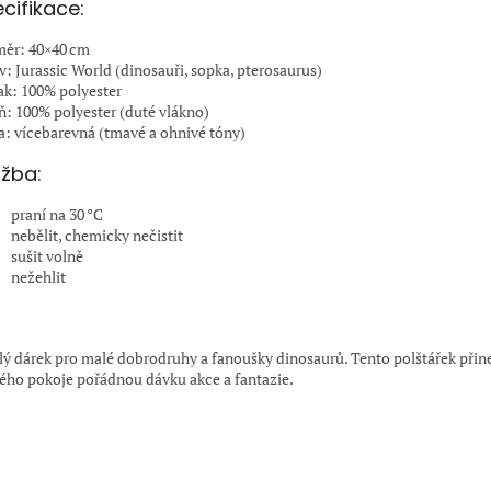
cifikace:
ěr: 40×40 cm
v: Jurassic World (dinosauři, sopka, pterosaurus)
ak: 100% polyester
ň: 100% polyester (duté vlákno)
a: vícebarevná (tmavé a ohnivé tóny)
žba:
praní na 30 °C
nebělit, chemicky nečistit
sušit volně
nežehlit
:
lý dárek pro malé dobrodruhy a fanoušky dinosaurů. Tento polštářek přin
ého pokoje pořádnou dávku akce a fantazie.