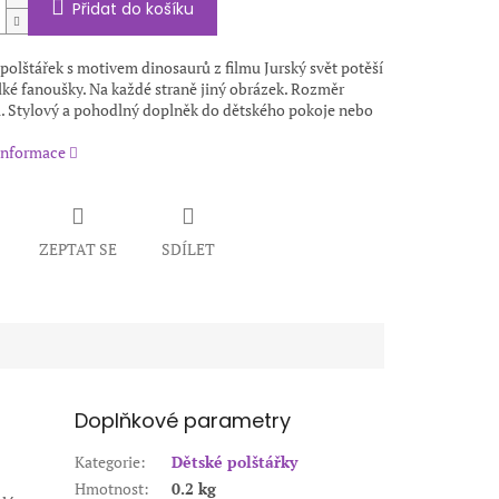
Přidat do košíku
polštářek s motivem dinosaurů z filmu Jurský svět potěší
lké fanoušky. Na každé straně jiný obrázek. Rozměr
. Stylový a pohodlný doplněk do dětského pokoje nebo
 informace
ZEPTAT SE
SDÍLET
Doplňkové parametry
Kategorie
:
Dětské polštářky
Hmotnost
:
0.2 kg