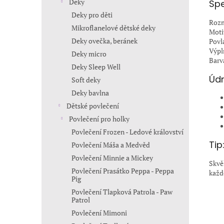
Deky
Spe
Deky pro děti
Rozm
Mikroflanelové dětské deky
Moti
Deky ovečka, beránek
Povl
Výpl
Deky micro
Barv
Deky Sleep Well
Údr
Soft deky
Deky bavlna
Dětské povlečení
Povlečení pro holky
Povlečení Frozen - Ledové království
Tip
Povlečení Máša a Medvěd
Povlečení Minnie a Mickey
Skvě
Povlečení Prasátko Peppa - Peppa
každ
Pig
Povlečení Tlapková Patrola - Paw
Patrol
Povlečení Mimoni