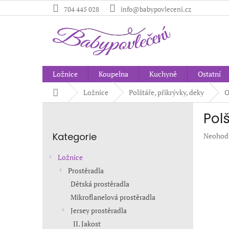
Přejít
704 445 028
info@babypovleceni.cz
na
obsah
Ložnice
Koupelna
Kuchyně
Ostatní
Domů
Ložnice
Polštáře, přikrývky, deky
O
P
Pol
o
Přeskočit
s
Kategorie
Průměr
Neohod
kategorie
t
hodnoc
r
produkt
Ložnice
a
je
Prostěradla
n
0,0
Dětská prostěradla
z
n
5
í
Mikroflanelová prostěradla
hvězdič
p
Jersey prostěradla
a
II. Jakost