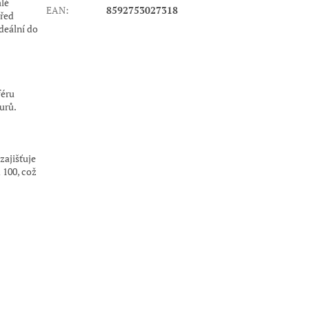
alé
EAN
:
8592753027318
před
deální do
féru
urů.
zajišťuje
 100, což