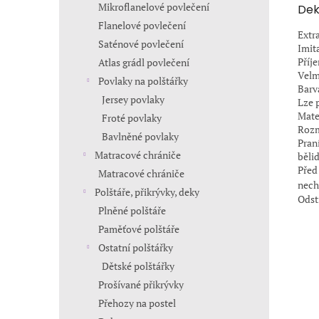
Mikroflanelové povlečení
Dek
Flanelové povlečení
Extr
Saténové povlečení
Imit
Příj
Atlas grádl povlečení
Velm
Povlaky na polštářky
Barva
Jersey povlaky
Lze p
Mate
Froté povlaky
Rozm
Bavlněné povlaky
Pran
Matracové chrániče
bělid
Před
Matracové chrániče
nech
Polštáře, přikrývky, deky
Odst
Plněné polštáře
Paměťové polštáře
Ostatní polštářky
Dětské polštářky
Prošívané přikrývky
Přehozy na postel