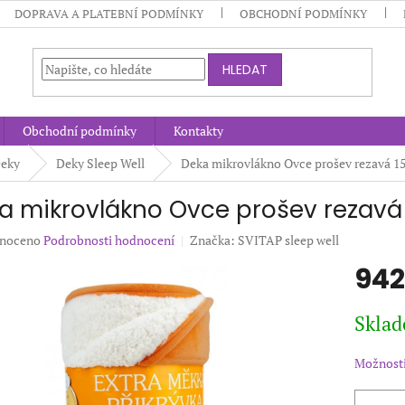
DOPRAVA A PLATEBNÍ PODMÍNKY
OBCHODNÍ PODMÍNKY
HLEDAT
Obchodní podmínky
Kontakty
eky
Deky Sleep Well
Deka mikrovlákno Ovce prošev rezavá 1
a mikrovlákno Ovce prošev rezavá
né
noceno
Podrobnosti hodnocení
Značka:
SVITAP sleep well
ení
942
u
Měrná
Sklad
cena:
ek.
Možnosti