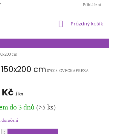
PODMÍNKY OCHRANY OSOBNÍCH ÚDAJŮ
Přihlášení
KONTAKTY
NÁKUPNÍ
Prázdný košík
KOŠÍK
50x200 cm
 150x200 cm
07005-OVECKAFREZA
 Kč
/ ks
em do 3 dnů
(>5 ks)
 doručení