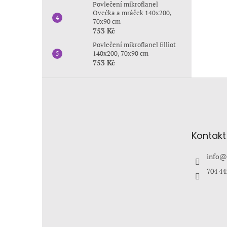
Povlečení mikroflanel
Ovečka a mráček 140x200,
70x90 cm
753 Kč
Povlečení mikroflanel Elliot
140x200, 70x90 cm
753 Kč
Z
á
p
a
t
Kontakt
í
info
@
704 44