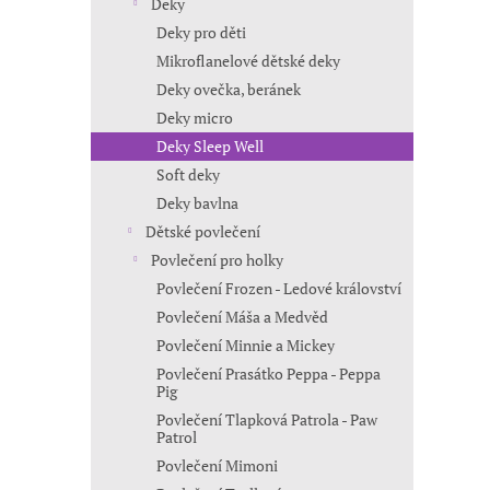
Deky
Deky pro děti
Mikroflanelové dětské deky
Deky ovečka, beránek
Deky micro
Deky Sleep Well
Soft deky
Deky bavlna
Dětské povlečení
Povlečení pro holky
Povlečení Frozen - Ledové království
Povlečení Máša a Medvěd
Povlečení Minnie a Mickey
Povlečení Prasátko Peppa - Peppa
Pig
Povlečení Tlapková Patrola - Paw
Patrol
Povlečení Mimoni