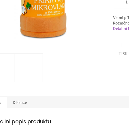
Velmi př
Rozměr d
Detailní
TISK
s
Diskuze
ailní popis produktu