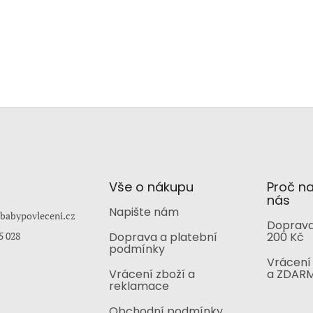
Vše o nákupu
Proč n
nás
Napište nám
babypovleceni.cz
Doprava
5 028
Doprava a platební
200 Kč
podmínky
Vrácení 
Vrácení zboží a
a ZDAR
reklamace
Obchodní podmínky