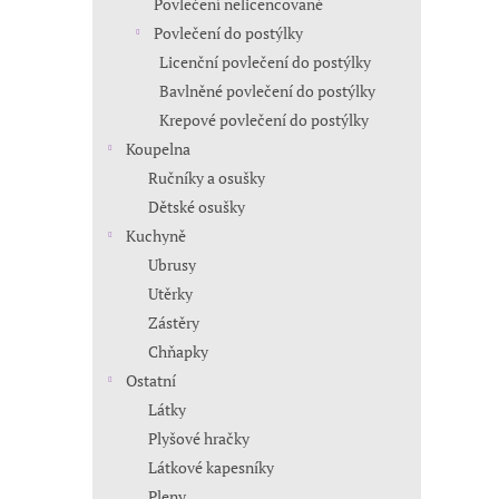
Povlečení nelicencované
Povlečení do postýlky
Licenční povlečení do postýlky
Bavlněné povlečení do postýlky
Krepové povlečení do postýlky
Koupelna
Ručníky a osušky
Dětské osušky
Kuchyně
Ubrusy
Utěrky
Zástěry
Chňapky
Ostatní
Látky
Plyšové hračky
Látkové kapesníky
Pleny