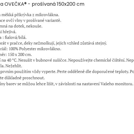
a OVEČKA® - prošívaná 150x200 cm
a měkká přikrývka z mikrovlákna.
ace ovčí vlny v prošívané variantě.
emná na dotek, nekouše.
i hřejivá.
 : fialová/bílá.
rát v pračce, deky nežmolkují, jejich vzhled zůstává stejný.
riál: 100% Polyester mikrovlákno.
ěr: 150 x 200 cm.
í na 40 °C. Nesušit v bubnové sušičce. Nepoužívejte chemické čištění. Ne
la. Nežehlit.
 prvním použítím vždy vyperte. Perte odděleně dle doporučené teploty. P
te důkladně proschnout.
íny barev se můžou lehce lišit, v závislosti na nastavení Vašeho monitoru.