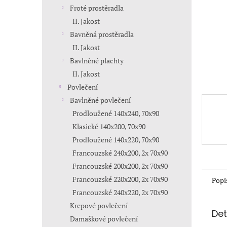
n
Froté prostěradla
e
II. Jakost
l
Bavněná prostěradla
II. Jakost
Bavlněné plachty
II. Jakost
Povlečení
Bavlněné povlečení
Prodloužené 140x240, 70x90
Klasické 140x200, 70x90
Prodloužené 140x220, 70x90
Francouzské 240x200, 2x 70x90
Francouzské 200x200, 2x 70x90
Francouzské 220x200, 2x 70x90
Popi
Francouzské 240x220, 2x 70x90
Krepové povlečení
Det
Damaškové povlečení