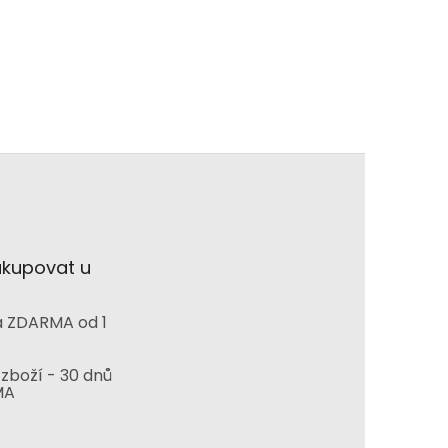
akupovat u
 ZDARMA od 1
zboží - 30 dnů
MA