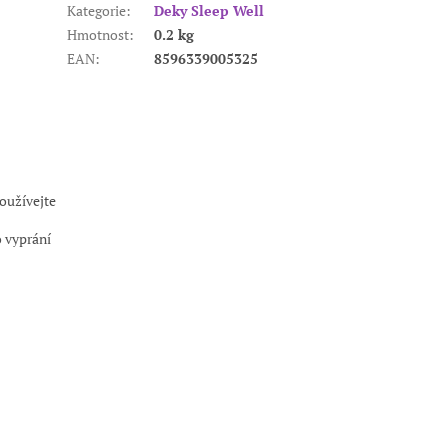
Kategorie
:
Deky Sleep Well
Hmotnost
:
0.2 kg
EAN
:
8596339005325
používejte
o vyprání