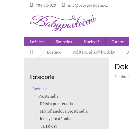
Přejít
704 445 028
info@babypovleceni.cz
na
obsah
Ložnice
Koupelna
Kuchyně
Ostatní
Domů
Ložnice
Polštáře, přikrývky, deky
D
P
Dek
o
Přeskočit
s
Kategorie
Průměr
Neohod
kategorie
t
hodnoc
r
produkt
Ložnice
a
je
Prostěradla
n
0,0
Dětská prostěradla
z
n
5
í
Mikroflanelová prostěradla
hvězdič
p
Jersey prostěradla
a
II. Jakost