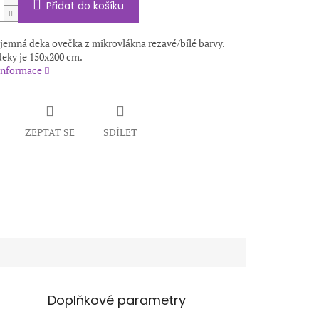
Přidat do košíku
ijemná deka ovečka z mikrovlákna rezavé/bílé barvy.
eky je 150x200 cm.
 informace
ZEPTAT SE
SDÍLET
Doplňkové parametry