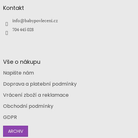
p
a
Kontakt
t
í
info
@
babypovleceni.cz
704 445 028
Vše o nákupu
Napište nám
Doprava a platební podmínky
Vrácení zboží a reklamace
Obchodní podmínky
GDPR
ARCHIV