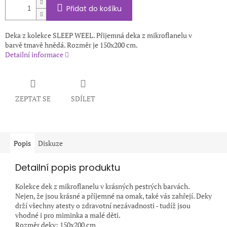
Přidat do košíku
Deka z kolekce SLEEP WEEL. Přijemná deka z mikroflanelu v
barvě tmavě hnědá. Rozměr je 150x200 cm.
Detailní informace
ZEPTAT SE
SDÍLET
Popis
Diskuze
Detailní popis produktu
Kolekce dek z mikroflanelu v krásných pestrých barvách.
Nejen, že jsou krásné a příjemné na omak, také vás zahřejí. Deky
drží všechny atesty o zdravotní nezávadnosti - tudíž jsou
vhodné i pro miminka a malé děti.
Rozměr deky: 150x200 cm