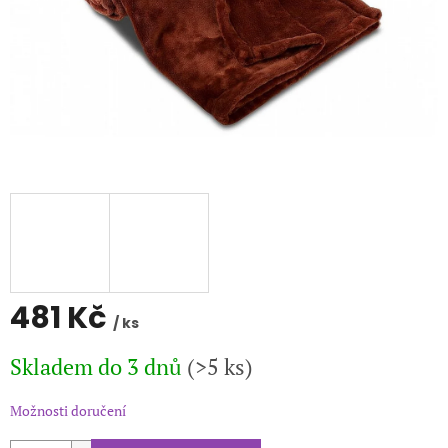
481 Kč
/ ks
Měrná
Skladem do 3 dnů
(>5 ks)
cena:
Možnosti doručení