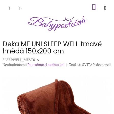
Přejít
NÁKUP
na
obsah
KOŠÍK
Deka MF UNI SLEEP WELL tmavě
hnědá 150x200 cm
SLEEPWELL_MEST01A
Průměrné
Neohodnoceno
Podrobnosti hodnocení
Značka:
SVITAP sleep well
hodnocení
produktu
je
0,0
z
5
hvězdiček.