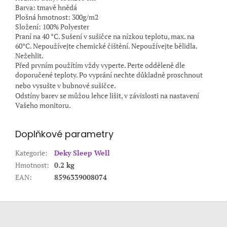
Barva: tmavě hnědá
Plošná hmotnost: 300g/m2
Složení: 100% Polyester
Praní na 40 °C. Sušení v sušičce na nízkou teplotu, max. na
60°C. Nepoužívejte chemické čištění. Nepoužívejte bělidla.
Nežehlit.
Před prvním použítím vždy vyperte. Perte odděleně dle
doporučené teploty. Po vyprání nechte důkladně proschnout
nebo vysušte v bubnové sušičce.
Odstíny barev se můžou lehce lišit, v závislosti na nastavení
Vašeho monitoru.
Doplňkové parametry
Kategorie
:
Deky Sleep Well
Hmotnost
:
0.2 kg
EAN
:
8596339008074
Z
á