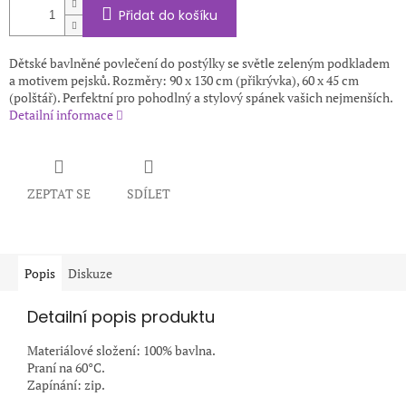
Přidat do košíku
Dětské bavlněné povlečení do postýlky se světle zeleným podkladem
a motivem pejsků. Rozměry: 90 x 130 cm (přikrývka), 60 x 45 cm
(polštář). Perfektní pro pohodlný a stylový spánek vašich nejmenších.
Detailní informace
ZEPTAT SE
SDÍLET
Popis
Diskuze
Detailní popis produktu
Materiálové složení: 100% bavlna.
Praní na 60°C.
Zapínání: zip.