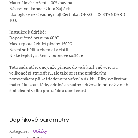
Materiálové složení: 100% bavlna
Název: Velikonoce žlutá Zajíček
Ekologicky nezávadné, mají Certifikát OEKO-TEX STANDARD
100.
Instrukce k údržbě:
Doporučené praní na 60°C
Max. teplota žehlící plochy 150°C
Nesmí se bělit a chemicky čistit
Nízké teploty sušení v bubnové sušičce
Tato sada utěrek nejenže přinese do vaší kuchyně veselou
velikonoční atmosféru, ale také se stane praktickým
pomocníkem při každodenním vaření a úklidu. Díky kvalitnímu
materiálu jsou utěrky odolné a snadno udržovatelné, což z nich
činí ideální volbu pro každou domácnost.
Doplňkové parametry
Kategorie
:
Utěrky