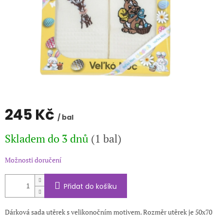
245 Kč
/ bal
Měrná
Skladem do 3 dnů
(1 bal)
cena:
Možnosti doručení
Přidat do košíku
Dárková sada utěrek s velikonočním motivem. Rozměr utěrek je 50x70