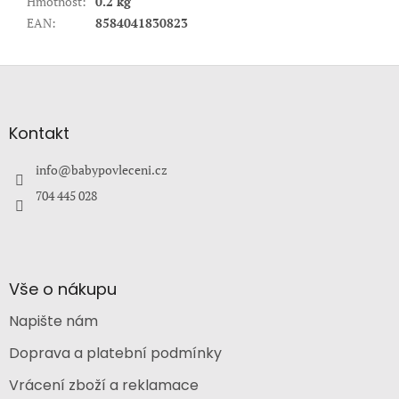
Hmotnost
:
0.2 kg
EAN
:
8584041830823
Z
á
p
a
Kontakt
t
í
info
@
babypovleceni.cz
704 445 028
Vše o nákupu
Napište nám
Doprava a platební podmínky
Vrácení zboží a reklamace