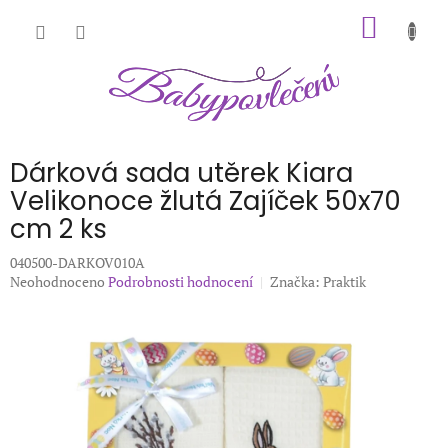
Přejít
NÁKUP
na
obsah
KOŠÍK
Dárková sada utěrek Kiara
Velikonoce žlutá Zajíček 50x70
cm 2 ks
040500-DARKOV010A
Průměrné
Neohodnoceno
Podrobnosti hodnocení
Značka:
Praktik
hodnocení
produktu
je
0,0
z
5
hvězdiček.