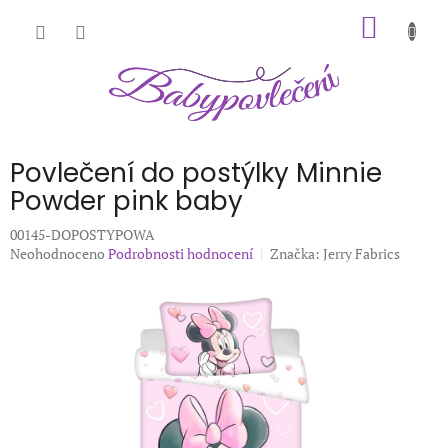
Přejít
NÁKUP
na
obsah
KOŠÍK
Povlečení do postýlky Minnie
Powder pink baby
00145-DOPOSTYPOWA
Průměrné
Neohodnoceno
Podrobnosti hodnocení
Značka:
Jerry Fabrics
hodnocení
produktu
je
0,0
z
5
hvězdiček.