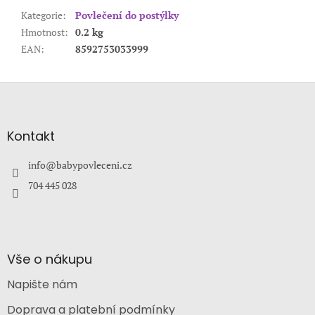
Kategorie
:
Povlečení do postýlky
Hmotnost
:
0.2 kg
EAN
:
8592753033999
Z
á
p
a
Kontakt
t
í
info
@
babypovleceni.cz
704 445 028
Vše o nákupu
Napište nám
Doprava a platební podmínky