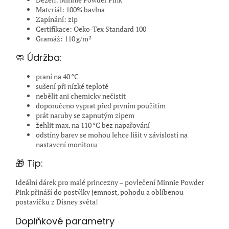
Materiál: 100% bavlna
Zapínání: zip
Certifikace: Oeko-Tex Standard 100
Gramáž: 110 g/m²
🧼 Údržba:
praní na 40 °C
sušení při nízké teplotě
nebělit ani chemicky nečistit
doporučeno vyprat před prvním použitím
prát naruby se zapnutým zipem
žehlit max. na 110 °C bez napařování
odstíny barev se mohou lehce lišit v závislosti na
nastavení monitoru
🎁 Tip:
Ideální dárek pro malé princezny – povlečení Minnie Powder
Pink přináší do postýlky jemnost, pohodu a oblíbenou
postavičku z Disney světa!
Doplňkové parametry