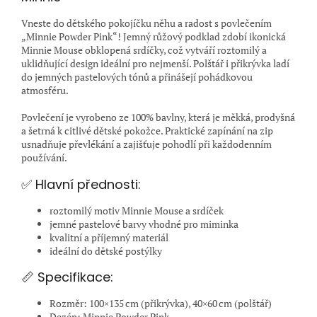
Vneste do dětského pokojíčku něhu a radost s povlečením
„Minnie Powder Pink“! Jemný růžový podklad zdobí ikonická
Minnie Mouse obklopená srdíčky, což vytváří roztomilý a
uklidňující design ideální pro nejmenší. Polštář i přikrývka ladí
do jemných pastelových tónů a přinášejí pohádkovou
atmosféru.
Povlečení je vyrobeno ze 100% bavlny, která je měkká, prodyšná
a šetrná k citlivé dětské pokožce. Praktické zapínání na zip
usnadňuje převlékání a zajišťuje pohodlí při každodenním
používání.
✅ Hlavní přednosti:
roztomilý motiv Minnie Mouse a srdíček
jemné pastelové barvy vhodné pro miminka
kvalitní a příjemný materiál
ideální do dětské postýlky
📏 Specifikace:
Rozměr: 100×135 cm (přikrývka), 40×60 cm (polštář)
Dezén: Minnie Powder Pink