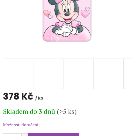
378 Kč
/ ks
Měrná
Skladem do 3 dnů
(>5 ks)
cena:
Možnosti doručení