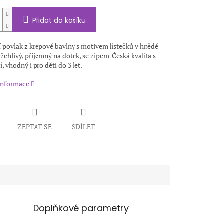
Přidat do košíku
í povlak z krepové bavlny s motivem lístečků v hnědé
žehlivý, příjemný na dotek, se zipem. Česká kvalita s
í, vhodný i pro děti do 3 let.
 informace
ZEPTAT SE
SDÍLET
Doplňkové parametry