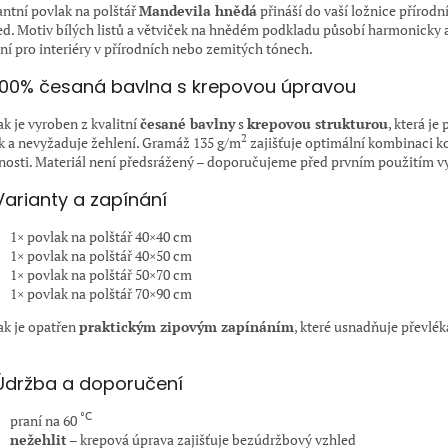
antní povlak na polštář
Mandevila hnědá
přináší do vaší ložnice přírodní
ed. Motiv bílých listů a větviček na hnědém podkladu působí harmonicky a
lní pro interiéry v přírodních nebo zemitých tónech.
100% česaná bavlna s krepovou úpravou
ak je vyroben z kvalitní
česané bavlny
s
krepovou strukturou
, která je
2
k a nevyžaduje žehlení. Gramáž 135 g/m
zajišťuje optimální kombinaci k
nosti. Materiál není předsrážený – doporučujeme před prvním použitím v
Varianty a zapínání
1× povlak na polštář 40×40 cm
1× povlak na polštář 40×50 cm
1× povlak na polštář 50×70 cm
1× povlak na polštář 70×90 cm
ak je opatřen
praktickým zipovým zapínáním
, které usnadňuje převlék
Údržba a doporučení
°C
praní na 60
nežehlit
– krepová úprava zajišťuje bezúdržbový vzhled