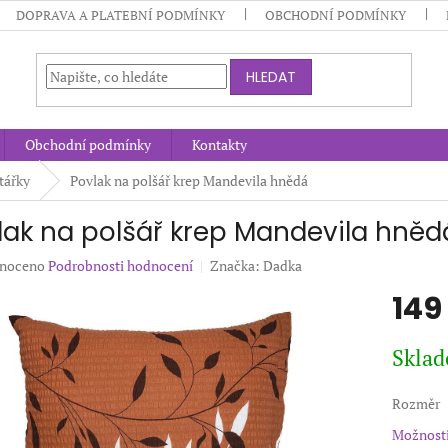
DOPRAVA A PLATEBNÍ PODMÍNKY
OBCHODNÍ PODMÍNKY
HLEDAT
Obchodní podmínky
Kontakty
tářky
Povlak na polšář krep Mandevila hnědá
lak na polšář krep Mandevila hněd
né
noceno
Podrobnosti hodnocení
Značka:
Dadka
ení
149
u
Měrná
Sklad
cena:
ek.
Rozměr
Možnosti