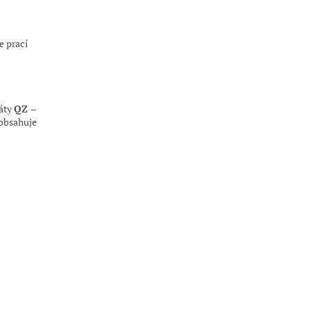
e prací
káty
QZ –
eobsahuje