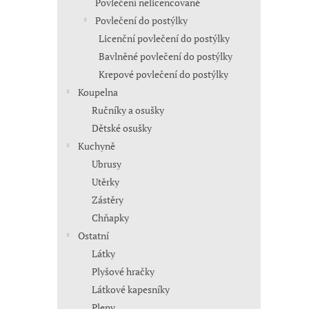
Povlečení nelicencované
Povlečení do postýlky
Licenční povlečení do postýlky
Bavlněné povlečení do postýlky
Krepové povlečení do postýlky
Koupelna
Ručníky a osušky
Dětské osušky
Kuchyně
Ubrusy
Utěrky
Zástěry
Chňapky
Ostatní
Látky
Plyšové hračky
Látkové kapesníky
Pleny