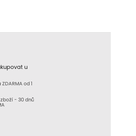
akupovat u
 ZDARMA od 1
zboží - 30 dnů
MA