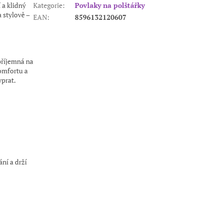
 a klidný
Kategorie
:
Povlaky na polštářky
 stylově –
EAN
:
8596132120607
 příjemná na
omfortu a
yprat.
ání a drží