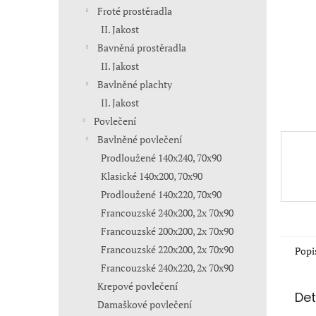
n
Froté prostěradla
e
II. Jakost
l
Bavněná prostěradla
II. Jakost
Bavlněné plachty
II. Jakost
Povlečení
Bavlněné povlečení
Prodloužené 140x240, 70x90
Klasické 140x200, 70x90
Prodloužené 140x220, 70x90
Francouzské 240x200, 2x 70x90
Francouzské 200x200, 2x 70x90
Francouzské 220x200, 2x 70x90
Popi
Francouzské 240x220, 2x 70x90
Krepové povlečení
Det
Damaškové povlečení