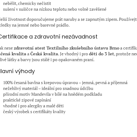
nebělit, chemicky nečistit
sušení v sušičce na nízkou teplotu nebo volně zavěšené
delší životnost doporučujeme prát naruby a se zapnutým zipem. Používejt
tředky na jemné nebo barevné prádlo.
Certifikace a zdravotní nezávadnost
ak nese
zdravotní atest Textilního zkušebního ústavu Brno
a certifi
čená kvalita
a
Česká kvalita
. Je vhodný i pro
děti do 3 let
, protože n
livé látky a barvy jsou stálé i po opakovaném praní.
lavní výhody
100% česaná bavlna s krepovou úpravou – jemná, pevná a příjemná
nežehlivý materiál – ideální pro snadnou údržbu
přírodní motiv Mandevila v bílé na hnědém podkladu
praktické zipové zapínání
vhodné i pro alergiky a malé děti
český výrobek s certifikáty kvality