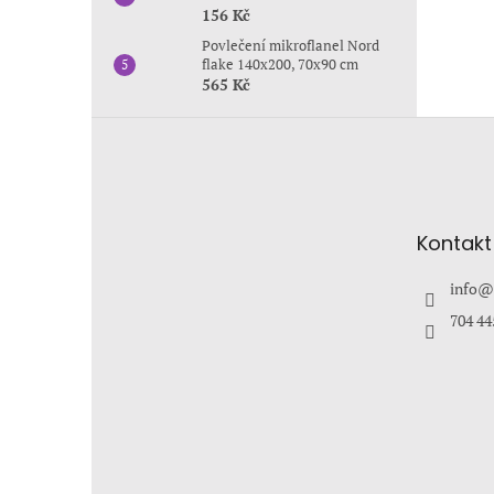
156 Kč
Povlečení mikroflanel Nord
flake 140x200, 70x90 cm
565 Kč
Z
á
p
a
t
Kontakt
í
info
@
704 44