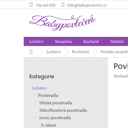
Přejít
704 445 028
info@babypovleceni.cz
na
obsah
Ložnice
Koupelna
Kuchyně
Ostatní
Domů
Ložnice
Povlečení
Povlaky na polš
P
Pov
o
Přeskočit
s
Kategorie
Průměr
Neohod
kategorie
t
hodnoc
r
produkt
Ložnice
a
je
Prostěradla
n
0,0
Dětská prostěradla
z
n
5
í
Mikroflanelová prostěradla
hvězdič
p
Jersey prostěradla
a
II. Jakost