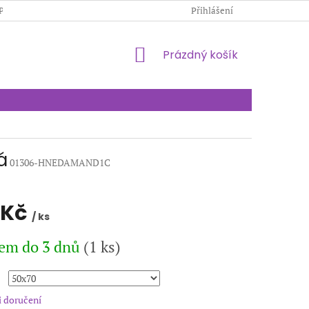
PODMÍNKY OCHRANY OSOBNÍCH ÚDAJŮ
Přihlášení
KONTAKTY
NÁKUPNÍ
Prázdný košík
KOŠÍK
á
01306-HNEDAMAND1C
 Kč
/ ks
em do 3 dnů
(1 ks)
 doručení