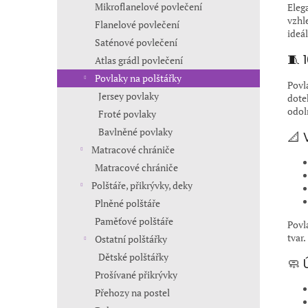
Mikroflanelové povlečení
Eleg
vzhl
Flanelové povlečení
ideá
Saténové povlečení
🧵 
Atlas grádl povlečení
Povlaky na polštářky
Povl
Jersey povlaky
dote
odol
Froté povlaky
Bavlněné povlaky
📐 
Matracové chrániče
Matracové chrániče
Polštáře, přikrývky, deky
Plněné polštáře
Paměťové polštáře
Povl
tvar.
Ostatní polštářky
Dětské polštářky
🧼 
Prošívané přikrývky
Přehozy na postel