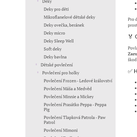
Deky
Deky pro děti
Mikroflanelové dětské deky
Pro 
pros
Deky ovečka, beránek
Deky micro
🏅 
Deky Sleep Well
Povl
Soft deky
Zaru
Deky bavlna
škod
Dětské povlečení
✅ H
Povlečení pro holky
Povlečení Frozen - Ledové království
Povlečení Máša a Medvěd
Povlečení Minnie a Mickey
Povlečení Prasátko Peppa - Peppa
Pig
Povlečení Tlapková Patrola - Paw
Patrol
Povlečení Mimoni