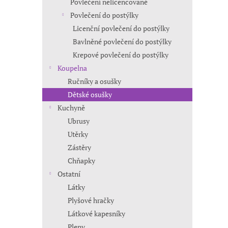
Povlečení nelicencované
Povlečení do postýlky
Licenční povlečení do postýlky
Bavlněné povlečení do postýlky
Krepové povlečení do postýlky
Koupelna
Ručníky a osušky
Dětské osušky
Kuchyně
Ubrusy
Utěrky
Zástěry
Chňapky
Ostatní
Látky
Plyšové hračky
Látkové kapesníky
Pleny