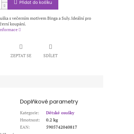
Přidat do košíku
uška s večerním motivem Binga a Suly. Ideální pro
černí koupání.
 informace
ZEPTAT SE
SDÍLET
Doplňkové parametry
Kategorie
:
Dětské osušky
Hmotnost
:
0.2 kg
EAN
:
5905742040817