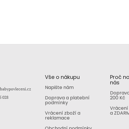
Vše o nákupu
Proč n
nás
Napište nám
babypovleceni.cz
Doprava
5 028
Doprava a platební
200 Kč
podmínky
Vrácení 
Vrácení zboží a
a ZDAR
reklamace
Obchodní podmínky