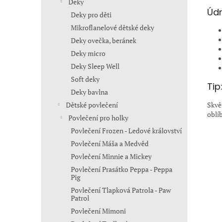
Deky
Údr
Deky pro děti
Mikroflanelové dětské deky
Deky ovečka, beránek
Deky micro
Deky Sleep Well
Soft deky
Tip
Deky bavlna
Dětské povlečení
Skvě
oblí
Povlečení pro holky
Povlečení Frozen - Ledové království
Povlečení Máša a Medvěd
Povlečení Minnie a Mickey
Povlečení Prasátko Peppa - Peppa
Pig
Povlečení Tlapková Patrola - Paw
Patrol
Povlečení Mimoni