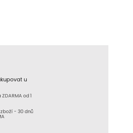
akupovat u
 ZDARMA od 1
zboží - 30 dnů
MA