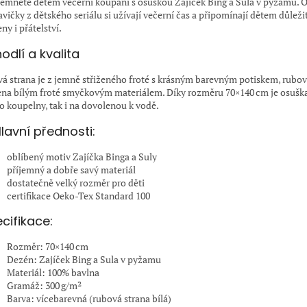
jemněte dětem večerní koupání s osuškou Zajíček Bing a Sula v pyžamu. 
avičky z dětského seriálu si užívají večerní čas a připomínají dětem důleži
ny i přátelství.
odlí a kvalita
vá strana je z jemně střiženého froté s krásným barevným potiskem, rubov
ena bílým froté smyčkovým materiálem. Díky rozměru 70×140 cm je osušk
do koupelny, tak i na dovolenou k vodě.
lavní přednosti:
oblíbený motiv Zajíčka Binga a Suly
příjemný a dobře savý materiál
dostatečně velký rozměr pro děti
certifikace Oeko-Tex Standard 100
cifikace:
Rozměr: 70×140 cm
Dezén: Zajíček Bing a Sula v pyžamu
Materiál: 100% bavlna
Gramáž: 300 g/m²
Barva: vícebarevná (rubová strana bílá)