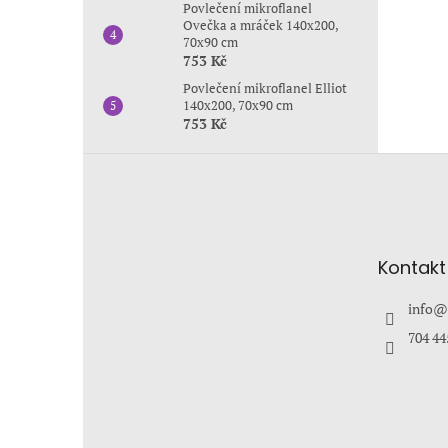
Povlečení mikroflanel
Ovečka a mráček 140x200,
70x90 cm
753 Kč
Povlečení mikroflanel Elliot
140x200, 70x90 cm
753 Kč
Z
á
p
a
t
Kontakt
í
info
@
704 44