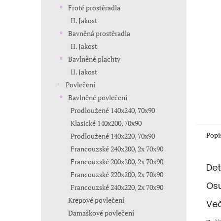
n
Froté prostěradla
e
II. Jakost
l
Bavněná prostěradla
II. Jakost
Bavlněné plachty
II. Jakost
Povlečení
Bavlněné povlečení
Prodloužené 140x240, 70x90
Klasické 140x200, 70x90
Popi
Prodloužené 140x220, 70x90
Francouzské 240x200, 2x 70x90
Francouzské 200x200, 2x 70x90
Det
Francouzské 220x200, 2x 70x90
Osu
Francouzské 240x220, 2x 70x90
Krepové povlečení
Več
Damaškové povlečení