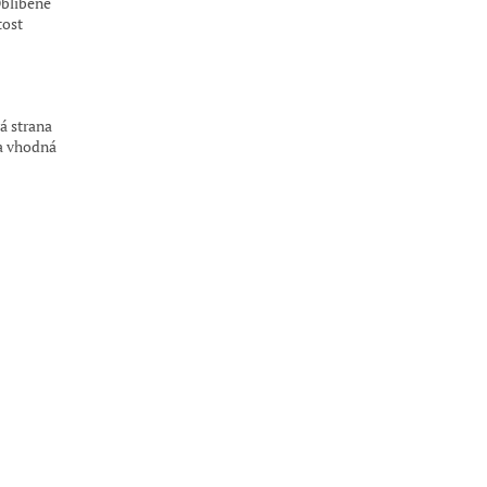
Oblíbené
tost
á strana
a vhodná