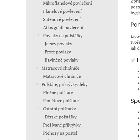
Zpří
Mikroflanelové povlečení
post
Flanelové povlečení
hygie
Saténové povlečení
Poh
Atlas grádl povlečení
Povlaky na polštářky
Líco
tvoř
Jersey povlaky
jak 
Froté povlaky
✅ H
Bavlněné povlaky
Matracové chrániče
Matracové chrániče
Polštáře, přikrývky, deky
Plněné polštáře
Spe
Paměťové polštáře
Ostatní polštářky
Dětské polštářky
Prošívané přikrývky
Přehozy na postel