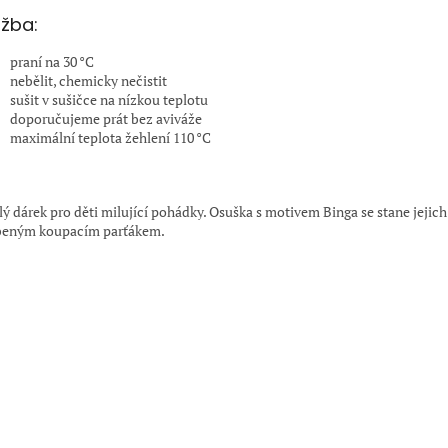
žba:
praní na 30 °C
nebělit, chemicky nečistit
sušit v sušičce na nízkou teplotu
doporučujeme prát bez aviváže
maximální teplota žehlení 110 °C
:
lý dárek pro děti milující pohádky. Osuška s motivem Binga se stane jejich
beným koupacím parťákem.