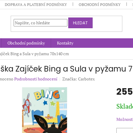
DOPRAVA A PLATEBNÍ PODMÍNKY
OBCHODNÍ PODMÍNKY
HLEDAT
Obchodní podmínky
Kontakty
jíček Bing a Sula v pyžamu 70x140 cm
ška Zajíček Bing a Sula v pyžamu 
né
noceno
Podrobnosti hodnocení
Značka:
Carbotex
ení
255
u
Měrná
Sklad
cena:
ek.
Možnosti