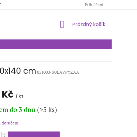
PODMÍNKY OCHRANY OSOBNÍCH ÚDAJŮ
Přihlášení
KONTAKTY
NÁKUPNÍ
Prázdný košík
KOŠÍK
70x140 cm
051000-SULAVPYZAA
 Kč
/ ks
em do 3 dnů
(>5 ks)
 doručení