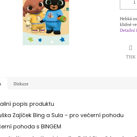
Hebká os
klidné ve
Detailní
TISK
s
Diskuze
ailní popis produktu
ška Zajíček Bing a Sula – pro večerní pohodu
erní pohoda s BINGEM