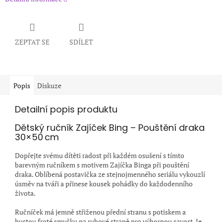
ZEPTAT SE
SDÍLET
Popis
Diskuze
Detailní popis produktu
Dětský ručník Zajíček Bing – Pouštění draka
30×50 cm
Dopřejte svému dítěti radost při každém osušení s tímto
barevným ručníkem s motivem Zajíčka Binga při pouštění
draka. Oblíbená postavička ze stejnojmenného seriálu vykouzlí
úsměv na tváři a přinese kousek pohádky do každodenního
života.
Ručníček má jemně střiženou přední stranu s potiskem a
hustou froté smyčku na rubové straně pro výbornou savost. Je