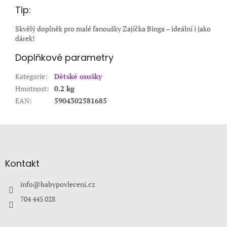
Tip:
Skvělý doplněk pro malé fanoušky Zajíčka Binga – ideální i jako
dárek!
Doplňkové parametry
Kategorie
:
Dětské osušky
Hmotnost
:
0.2 kg
EAN
:
5904302581685
Z
á
p
a
Kontakt
t
í
info
@
babypovleceni.cz
704 445 028