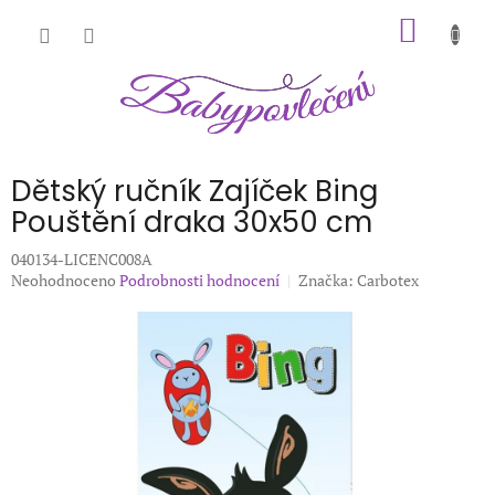
Přejít
NÁKUP
na
obsah
KOŠÍK
Dětský ručník Zajíček Bing
Pouštění draka 30x50 cm
040134-LICENC008A
Průměrné
Neohodnoceno
Podrobnosti hodnocení
Značka:
Carbotex
hodnocení
produktu
je
0,0
z
5
hvězdiček.