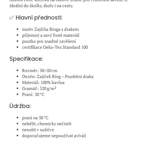
ideální do školky, školy i na cesty.
✅ Hlavní přednosti:
motiv Zajíčka Binga s drakem
příjemný a savý froté materiál
poutko pro snadné zavěšení
certifikace Oeko-Tex Standard 100
Specifikace:
Rozměr: 30×50 cm
Dezén: Zajíček Bing – Pouštění draka
Materiál: 100% bavlna
Gramáž: 320 g/m²
Praní: 30 °C
Údržba:
praní na 30 °C
nebělit, chemicky nečistit
nesušit v sušičce
doporučujeme nepoužívat aviváž