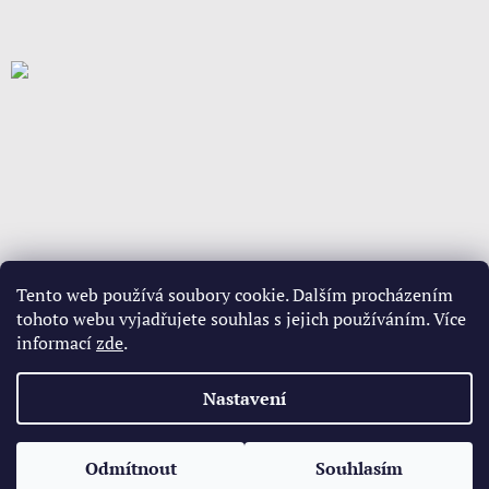
Tento web používá soubory cookie. Dalším procházením
tohoto webu vyjadřujete souhlas s jejich používáním. Více
informací
zde
.
Vytvořil Shoptet
Nastavení
Copyright 2026
www.babypovleceni.cz
. Všechna práva
Odmítnout
Souhlasím
vyhrazena.
Upravit nastavení cookies