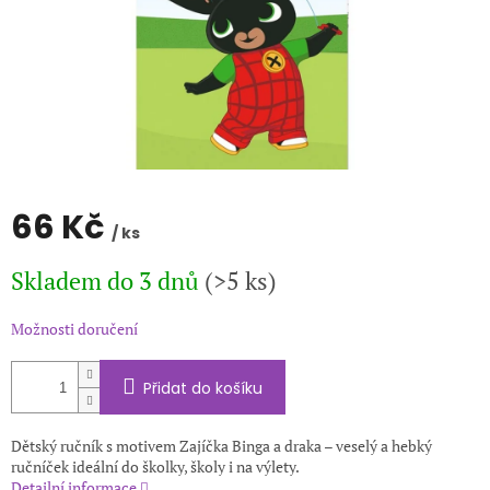
66 Kč
/ ks
Měrná
Skladem do 3 dnů
(>5 ks)
cena:
Možnosti doručení
Přidat do košíku
Dětský ručník s motivem Zajíčka Binga a draka – veselý a hebký
ručníček ideální do školky, školy i na výlety.
Detailní informace